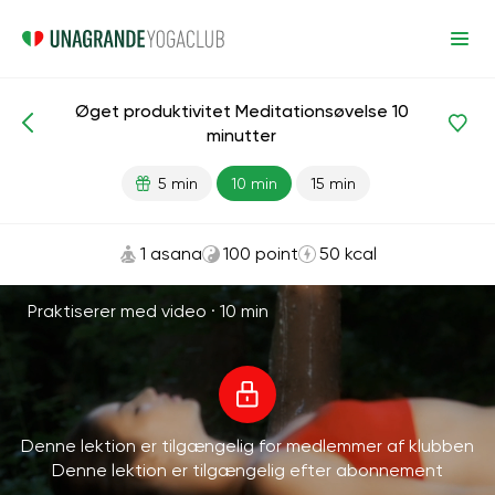
Øget produktivitet Meditationsøvelse 10
Meditationer og vejrtrækning
Fremskreden
minutter
5 min
10 min
15 min
1 asana
100 point
50 kcal
Praktiserer med video ·
10 min
Denne lektion er tilgængelig for medlemmer af klubben
Denne lektion er tilgængelig efter abonnement