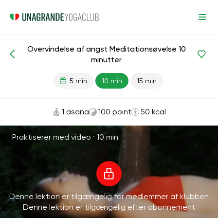
Overvindelse af angst Meditationsøvelse 10
Meditationer og vejrtrækning
Antistress
minutter
5 min
10 min
15 min
1 asana
100 point
50 kcal
Praktiserer med video ·
10 min
Denne lektion er tilgængelig for medlemmer af klubben
Denne lektion er tilgængelig efter abonnement