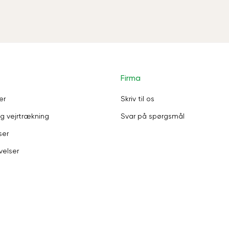
Firma
er
Skriv til os
g vejrtrækning
Svar på spørgsmål
ser
velser