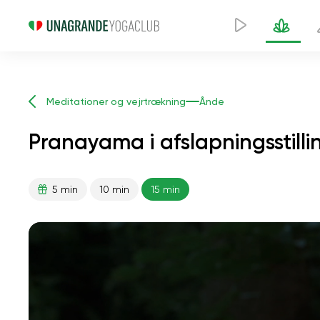
Meditationer og vejrtrækning
Ånde
Pranayama i afslapningsstilli
5 min
10 min
15 min