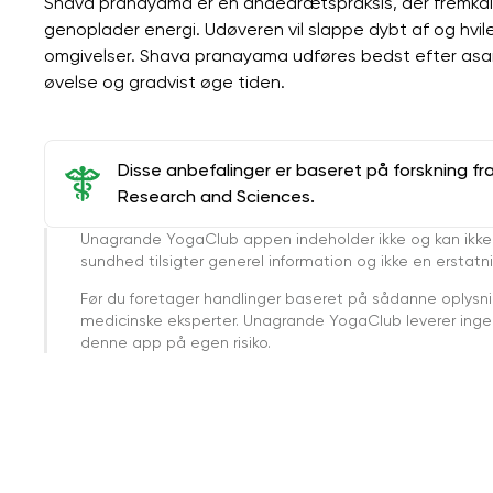
Shava pranayama er en åndedrætspraksis, der fremkal
genoplader energi. Udøveren vil slappe dybt af og hvil
omgivelser. Shava pranayama udføres bedst efter asa
øvelse og gradvist øge tiden.
Disse anbefalinger er baseret på forskning fr
Research and Sciences.
Unagrande YogaClub appen indeholder ikke og kan ikke
sundhed tilsigter generel information og ikke en erstatn
Før du foretager handlinger baseret på sådanne oplysnin
medicinske eksperter. Unagrande YogaClub leverer ingen 
denne app på egen risiko.