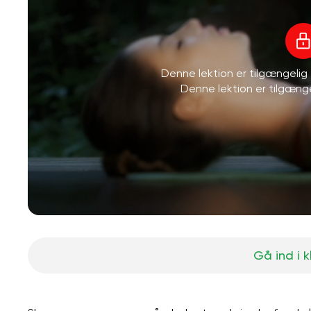
Denne lektion er tilgængeli
Denne lektion er tilgæn
Gå ind i 