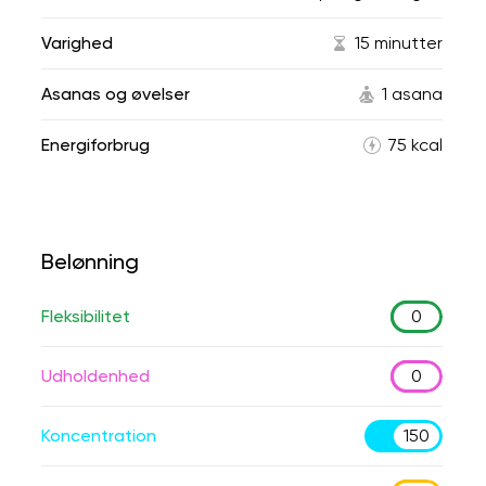
Varighed
15 minutter
Asanas og øvelser
1 asana
Energiforbrug
75 kcal
Belønning
Fleksibilitet
0
Udholdenhed
0
Koncentration
150