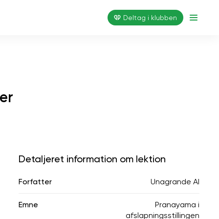
Deltag i klubben
er
Detaljeret information om lektion
Forfatter
Unagrande AI
Emne
Pranayama i
afslapningsstillingen