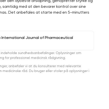
der den dybeste afslapning, genopretter styrke og
e, samtidig med at den bevarer kontrol over sine
nas. Det anbefales at starte med en 5-minutters
a International Journal of Pharmaceutical
 indeholde sundhedsanbefalinger. Oplysninger om
ing for professionel medicinsk rådgivning.
ger, anbefaler vi at du konsulterer med relevante
medicinske råd. Du bruger eller stoler på oplysninger i