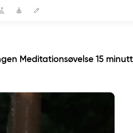
ngen Meditationsøvelse 15 minutt
sjælens flugt
01:44
indre fred
01:27