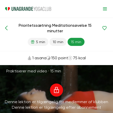
Prioritetssætning Meditationsøvelse 15
Meditationer og vejrtrækning
Prioriteter
minutter
5 min
10 min
15 min
1 asana
150 point
75 kcal
Praktiserer med video ·
15 min
Denne lektion er tilgængelig for medlemmer af klubben
Denne lektion er tilgængelig efter abonnement