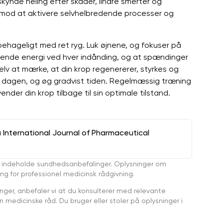
skynde heling efter skader, lindre smerter og
r mod at aktivere selvhelbredende processer og
id behageligt med ret ryg. Luk øjnene, og fokuser på
helende energi ved hver indånding, og at spændinger
elv at mærke, at din krop regenererer, styrkes og
m dagen, og øg gradvist tiden. Regelmæssig træning
der din krop tilbage til sin optimale tilstand.
a International Journal of Pharmaceutical
 indeholde sundhedsanbefalinger. Oplysninger om
ing for professionel medicinsk rådgivning.
ger, anbefaler vi at du konsulterer med relevante
medicinske råd. Du bruger eller stoler på oplysninger i