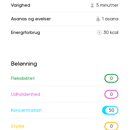
Varighed
5 minutter
Asanas og øvelser
1 asana
Energiforbrug
30 kcal
Belønning
Fleksibilitet
0
Udholdenhed
0
Koncentration
50
Styrke
0