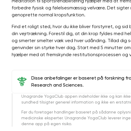
Meditation til sportsrehabilitering hjælper med at frem
forbedre fysisk og følelsesmæssig velvære. Det sigte
genoprette normal kropsfunktion.
Find et roligt sted, hvor du ikke bliver forstyrret, og s
din vejrtrækning. Forestil dig, at din krop fyldes med 
og smerter smelter væk ved hver udånding. Tillad dig s
genvinder sin styrke hver dag. Start med 5 minutter o
hjælper med at fremskynde restitutionsprocessen og ven
Disse anbefalinger er baseret på forskning fr
Research and Sciences.
Unagrande YogaClub appen indeholder ikke og kan ikke
sundhed tilsigter generel information og ikke en erstatn
Før du foretager handlinger baseret på sådanne oplysnin
medicinske eksperter. Unagrande YogaClub leverer ingen 
denne app på egen risiko.