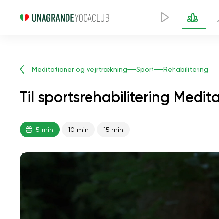
Meditationer og vejrtrækning
Sport
Rehabilitering
Til sportsrehabilitering Medit
5 min
10 min
15 min