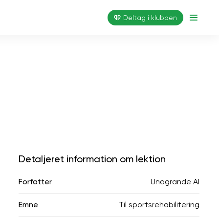
Deltag i klubben
Detaljeret information om lektion
Forfatter
Unagrande AI
Emne
Til sportsrehabilitering