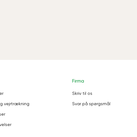
Firma
er
Skriv til os
g vejrtrækning
Svar på spørgsmål
ser
velser