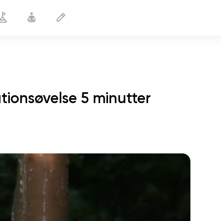
ationsøvelse 5 minutter
Til sportsrehabilitering
5 min
sjælens flugt
01:44
indre fred
01:27