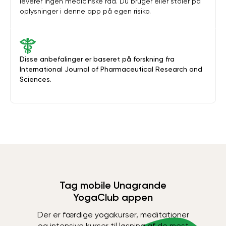
leverer ingen medicinske råd. Du bruger eller stoler på
oplysninger i denne app på egen risiko.
Disse anbefalinger er baseret på forskning fra
International Journal of Pharmaceutical Research and
Sciences.
Tag mobile Unagrande
YogaClub appen
Der er færdige yogakurser, meditationer
og intensive kurser til løsning af de mest