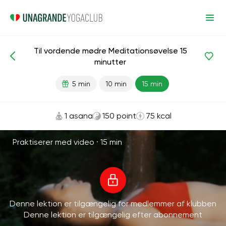
Til vordende mødre Meditationsøvelse 15
Meditationer og vejrtrækning
Moderskab
minutter
5 min
10 min
15 min
1 asana
150 point
75 kcal
Praktiserer med video ·
15 min
Denne lektion er tilgængelig for medlemmer af klubben
Denne lektion er tilgængelig efter abonnement