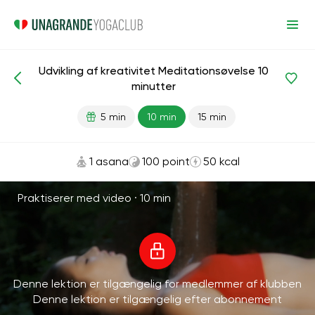
Udvikling af kreativitet Meditationsøvelse 10
Meditationer og vejrtrækning
Kreativitet
minutter
5 min
10 min
15 min
1 asana
100 point
50 kcal
Praktiserer med video ·
10 min
Denne lektion er tilgængelig for medlemmer af klubben
Denne lektion er tilgængelig efter abonnement