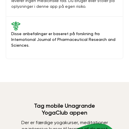
leverer ingen medicinske råd. Du bruger eller stoler på
oplysninger i denne app på egen risiko.
Disse anbefalinger er baseret på forskning fra
International Journal of Pharmaceutical Research and
Sciences.
Tag mobile Unagrande
YogaClub appen
Der er færdige yogakurser, meditationer
og intensive kurser til løsning af de mest