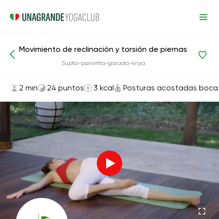
Movimiento de reclinación y torsión de piernas
Asanas y ejercicios
Posturas acostadas boca arriba
Supta-parivrtta-garuda-kriya
2 min
24 puntos
3 kcal
Posturas acostadas boca 