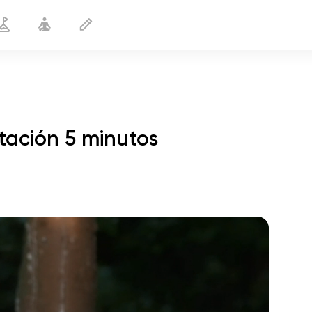
tación 5 minutos
Aceptación
5 min
vuelo del alma
01:44
paz interior
01:27