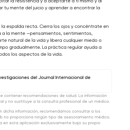
ar la resistencia y a aceptarte a ti mismo y al
r tu mente del juicio y aprender a encontrar la
la espalda recta. Cierra los ojos y concéntrate en
ga a la mente —pensamientos, sentimientos,
e natural de la vida y libera cualquier miedo o
empo gradualmente. La práctica regular ayuda a
todos los aspectos de la vida.
stigaciones del Journal Internacional de
de contener recomendaciones de salud. La información
l y no sustituye a la consulta profesional de un médico.
en dicha información, recomendamos consultar a los
 no proporciona ningún tipo de asesoramiento médico.
da en esta aplicación exclusivamente bajo su propio