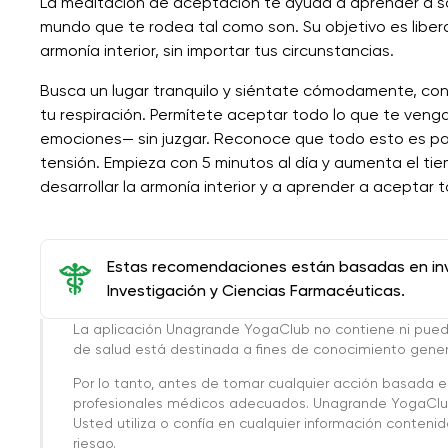
La meditación de aceptación te ayuda a aprender a solt
mundo que te rodea tal como son. Su objetivo es libera
armonía interior, sin importar tus circunstancias.
Busca un lugar tranquilo y siéntate cómodamente, con 
tu respiración. Permítete aceptar todo lo que te ven
emociones— sin juzgar. Reconoce que todo esto es part
tensión. Empieza con 5 minutos al día y aumenta el ti
desarrollar la armonía interior y a aprender a aceptar 
Estas recomendaciones están basadas en inve
Investigación y Ciencias Farmacéuticas.
La aplicación Unagrande YogaClub no contiene ni pue
de salud está destinada a fines de conocimiento genera
Por lo tanto, antes de tomar cualquier acción basada 
profesionales médicos adecuados. Unagrande YogaClub
Usted utiliza o confía en cualquier información conteni
riesgo.