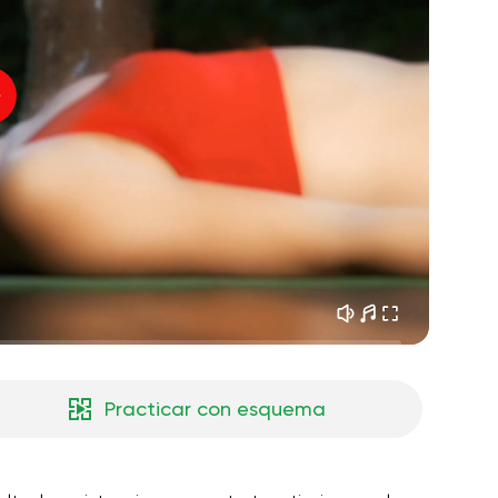
sueños matutinos
01:34
Voz del instructor
frescura del bosque
05:00
Música
lluvia de verano
02:00
silencio de montaña
02:00
brisa marina
02:00
la voz del viento
02:00
bosque de primavera
02:00
Practicar con esquema