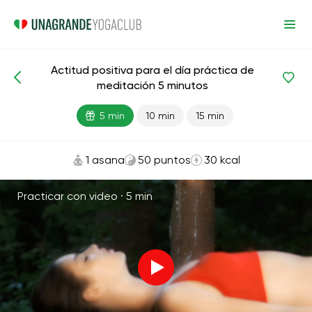
Actitud positiva para el día práctica de
Meditaciones y respiración
Felicidad
Armonía
meditación 5 minutos
5 min
10 min
15 min
1 asana
50 puntos
30 kcal
Practicar con video ·
5 min