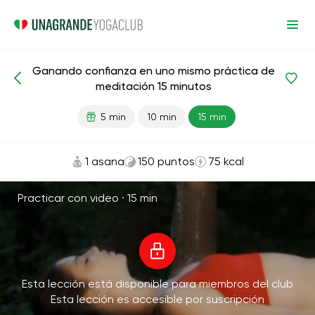
Ganando confianza en uno mismo práctica de
Meditaciones y respiración
Autoestima
meditación 15 minutos
5 min
10 min
15 min
1 asana
150 puntos
75 kcal
Practicar con video ·
15 min
Esta lección está disponible para miembros del club
Esta lección es accesible por suscripción