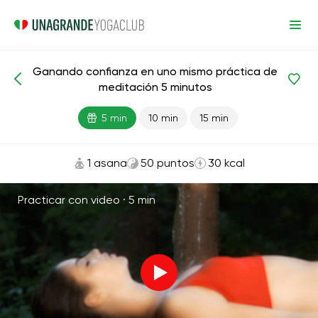
Ganando confianza en uno mismo práctica de
Meditaciones y respiración
Autoestima
meditación 5 minutos
5 min
10 min
15 min
1 asana
50 puntos
30 kcal
Practicar con video ·
5 min