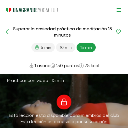
Superar la ansiedad práctica de meditación 15
Meditaciones y respiración
Antiestrés
minutos
5 min
10 min
15 min
1 asana
150 puntos
75 kcal
Practicar con video ·
15 min
Esta lección está disponible para miembros del club
Esta lección es accesible por suscripción