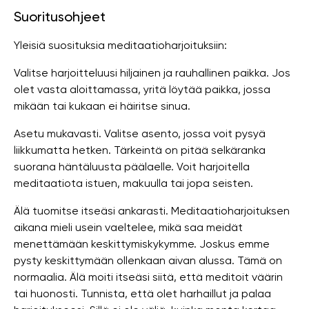
Suoritusohjeet
Yleisiä suosituksia meditaatioharjoituksiin:
Valitse harjoitteluusi hiljainen ja rauhallinen paikka. Jos
olet vasta aloittamassa, yritä löytää paikka, jossa
mikään tai kukaan ei häiritse sinua.
Asetu mukavasti. Valitse asento, jossa voit pysyä
liikkumatta hetken. Tärkeintä on pitää selkäranka
suorana häntäluusta päälaelle. Voit harjoitella
meditaatiota istuen, makuulla tai jopa seisten.
Älä tuomitse itseäsi ankarasti. Meditaatioharjoituksen
aikana mieli usein vaeltelee, mikä saa meidät
menettämään keskittymiskykymme. Joskus emme
pysty keskittymään ollenkaan aivan alussa. Tämä on
normaalia. Älä moiti itseäsi siitä, että meditoit väärin
tai huonosti. Tunnista, että olet harhaillut ja palaa