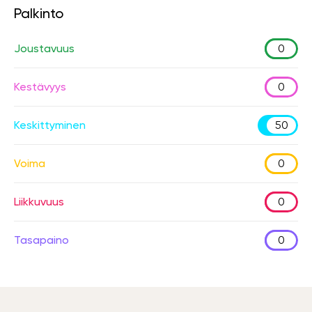
Palkinto
Joustavuus
0
Kestävyys
0
Keskittyminen
50
Voima
0
Liikkuvuus
0
Tasapaino
0