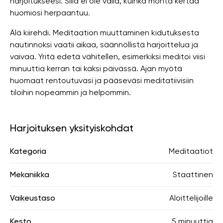
harjoitukseesi. Sillä ei ole väliä, kuinka monta kertaa
huomiosi herpaantuu.
Älä kiirehdi. Meditaation muuttaminen kidutuksesta
nautinnoksi vaatii aikaa, säännöllistä harjoittelua ja
vaivaa. Yritä edetä vähitellen, esimerkiksi meditoi viisi
minuuttia kerran tai kaksi päivässä. Ajan myötä
huomaat rentoutuvasi ja pääseväsi meditatiivisiin
tiloihin nopeammin ja helpommin.
Harjoituksen yksityiskohdat
Kategoria
Meditaatiot
Mekaniikka
Staattinen
Vaikeustaso
Aloittelijoille
Kesto
5 minuuttia