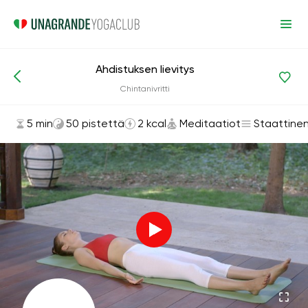
Ahdistuksen lievitys
Asanat ja harjoitukset
Meditaatiot
Chintanivritti
5 min
50 pistettä
2 kcal
Meditaatiot
Staattine