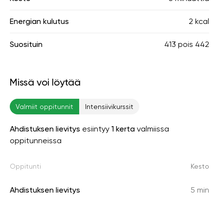
Energian kulutus
2 kcal
Suosituin
413
pois
442
Missä voi löytää
Valmiit oppitunnit
Intensiivikurssit
Ahdistuksen lievitys
esiintyy
1 kerta
valmiissa
oppitunneissa
Oppitunti
Kesto
Ahdistuksen lievitys
5 min