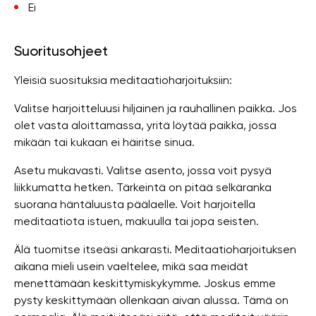
Ei
Suoritusohjeet
Yleisiä suosituksia meditaatioharjoituksiin:
Valitse harjoitteluusi hiljainen ja rauhallinen paikka. Jos
olet vasta aloittamassa, yritä löytää paikka, jossa
mikään tai kukaan ei häiritse sinua.
Asetu mukavasti. Valitse asento, jossa voit pysyä
liikkumatta hetken. Tärkeintä on pitää selkäranka
suorana häntäluusta päälaelle. Voit harjoitella
meditaatiota istuen, makuulla tai jopa seisten.
Älä tuomitse itseäsi ankarasti. Meditaatioharjoituksen
aikana mieli usein vaeltelee, mikä saa meidät
menettämään keskittymiskykymme. Joskus emme
pysty keskittymään ollenkaan aivan alussa. Tämä on