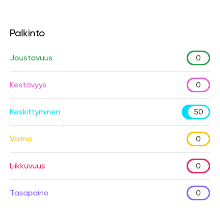
Palkinto
Joustavuus
0
Kestävyys
0
Keskittyminen
50
Voima
0
Liikkuvuus
0
Tasapaino
0