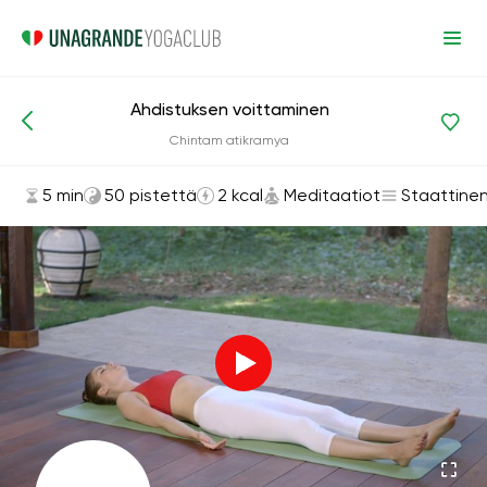
Ahdistuksen voittaminen
Asanat ja harjoitukset
Meditaatiot
Chintam atikramya
5 min
50 pistettä
2 kcal
Meditaatiot
Staattine