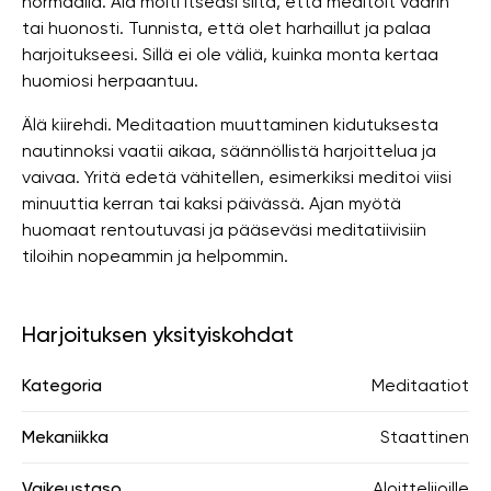
normaalia. Älä moiti itseäsi siitä, että meditoit väärin
tai huonosti. Tunnista, että olet harhaillut ja palaa
harjoitukseesi. Sillä ei ole väliä, kuinka monta kertaa
huomiosi herpaantuu.
Älä kiirehdi. Meditaation muuttaminen kidutuksesta
nautinnoksi vaatii aikaa, säännöllistä harjoittelua ja
vaivaa. Yritä edetä vähitellen, esimerkiksi meditoi viisi
minuuttia kerran tai kaksi päivässä. Ajan myötä
huomaat rentoutuvasi ja pääseväsi meditatiivisiin
tiloihin nopeammin ja helpommin.
Harjoituksen yksityiskohdat
Kategoria
Meditaatiot
Mekaniikka
Staattinen
Vaikeustaso
Aloittelijoille