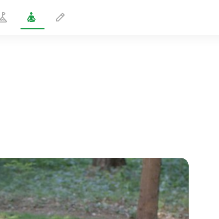
Elämän ilo
5 min
sielun lento
01:44