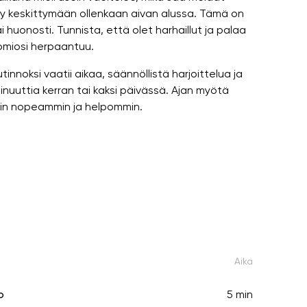
keskittymään ollenkaan aivan alussa. Tämä on
ai huonosti. Tunnista, että olet harhaillut ja palaa
huomiosi herpaantuu.
nnoksi vaatii aikaa, säännöllistä harjoittelua ja
 minuuttia kerran tai kaksi päivässä. Ajan myötä
ihin nopeammin ja helpommin.
Aika
o
5 min