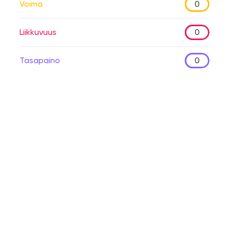
Voima
0
Liikkuvuus
0
Tasapaino
0