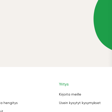
Yritys
Kirjoita meille
ja hengitys
Usein kysytyt kysymykset
sit