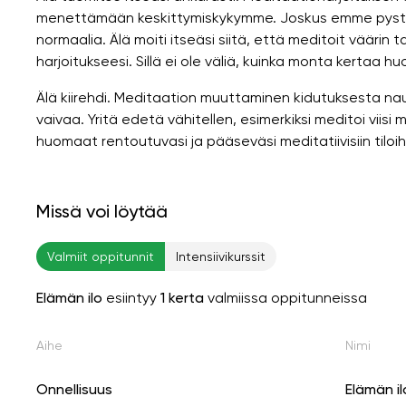
menettämään keskittymiskykymme. Joskus emme pysty 
normaalia. Älä moiti itseäsi siitä, että meditoit väärin t
harjoitukseesi. Sillä ei ole väliä, kuinka monta kertaa 
Älä kiirehdi. Meditaation muuttaminen kidutuksesta nauti
vaivaa. Yritä edetä vähitellen, esimerkiksi meditoi viisi
huomaat rentoutuvasi ja pääseväsi meditatiivisiin tilo
Missä voi löytää
Valmiit oppitunnit
Intensiivikurssit
Elämän ilo
esiintyy
1 kerta
valmiissa oppitunneissa
Aihe
Nimi
Onnellisuus
Elämän il