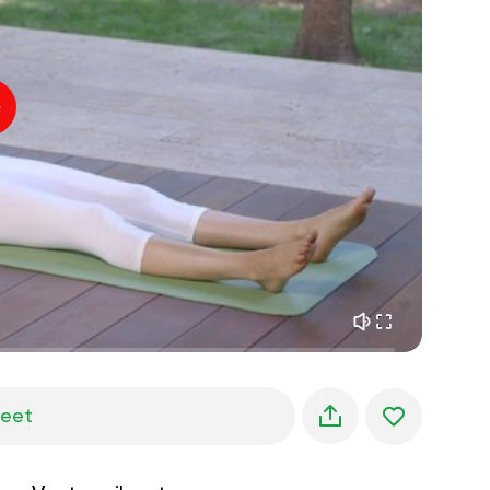
sisäinen rauha
01:27
aamun unelmat
01:34
metsän viileys
05:00
Ohjaajan ääni
kesäsade
02:00
vuoren hiljaisuus
02:00
merituuli
02:00
tuulen ääni
02:00
kevätmetsä
02:00
jeet