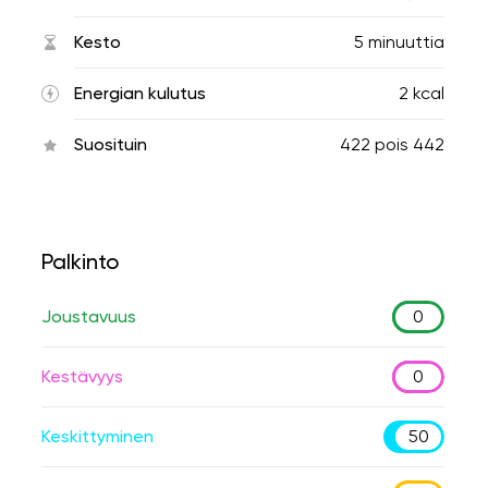
Kesto
5 minuuttia
Energian kulutus
2 kcal
Suosituin
422
pois
442
Palkinto
Joustavuus
0
Kestävyys
0
Keskittyminen
50