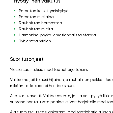
Hyödyllinen vaikutus
Parantaa keskittymiskykyä
Parantaa mielialaa
Rauhoittaa hermostoa
Rauhoittaa mieltä
Harmonisoi psyko-emotionaalista sfääriä
Tyhjentää mielen
Suoritusohjeet
Yleisiä suosituksia meditaatioharjoituksiin:
Valitse harjoitteluusi hiljainen ja rauhallinen paikka. Jo
mikään tai kukaan ei häiritse sinua.
Asetu mukavasti. Valitse asento, jossa voit pysyä liikk
suorana häntäluusta päälaelle. Voit harjoitella meditaa
Älä tuomitse itseäsi ankarasti. Meditaatioharjoituksen 