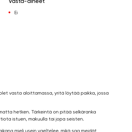
Vasta-aiheet
Ei
s olet vasta aloittamassa, yritä löytää paikka, jossa
umatta hetken. Tärkeintä on pitää selkäranka
tiota istuen, makuulla tai jopa seisten.
aikana mieli usein vaeltelee, mikä saa meidät