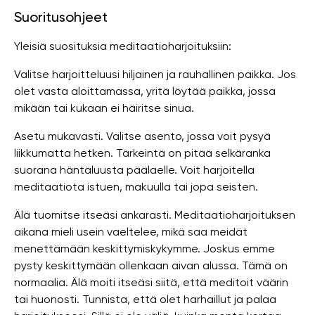
Suoritusohjeet
Yleisiä suosituksia meditaatioharjoituksiin:
Valitse harjoitteluusi hiljainen ja rauhallinen paikka. Jos
olet vasta aloittamassa, yritä löytää paikka, jossa
mikään tai kukaan ei häiritse sinua.
Asetu mukavasti. Valitse asento, jossa voit pysyä
liikkumatta hetken. Tärkeintä on pitää selkäranka
suorana häntäluusta päälaelle. Voit harjoitella
meditaatiota istuen, makuulla tai jopa seisten.
Älä tuomitse itseäsi ankarasti. Meditaatioharjoituksen
aikana mieli usein vaeltelee, mikä saa meidät
menettämään keskittymiskykymme. Joskus emme
pysty keskittymään ollenkaan aivan alussa. Tämä on
normaalia. Älä moiti itseäsi siitä, että meditoit väärin
tai huonosti. Tunnista, että olet harhaillut ja palaa