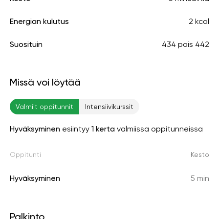
Energian kulutus
2 kcal
Suosituin
434
pois
442
Missä voi löytää
Valmiit oppitunnit
Intensiivikurssit
Hyväksyminen
esiintyy
1 kerta
valmiissa oppitunneissa
Oppitunti
Kesto
Hyväksyminen
5 min
Palkinto