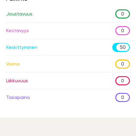
Joustavuus
0
Kestävyys
0
Keskittyminen
50
Voima
0
Liikkuvuus
0
Tasapaino
0