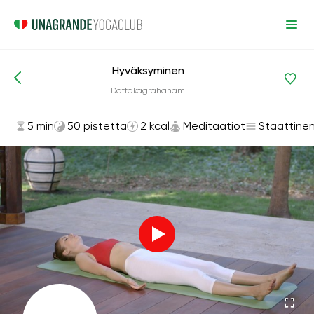
Hyväksyminen
Asanat ja harjoitukset
Meditaatiot
Dattakagrahanam
5 min
50 pistettä
2 kcal
Meditaatiot
Staattine