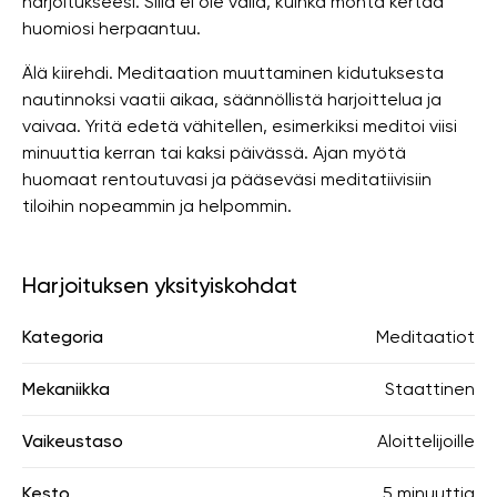
harjoitukseesi. Sillä ei ole väliä, kuinka monta kertaa
huomiosi herpaantuu.
Älä kiirehdi. Meditaation muuttaminen kidutuksesta
nautinnoksi vaatii aikaa, säännöllistä harjoittelua ja
vaivaa. Yritä edetä vähitellen, esimerkiksi meditoi viisi
minuuttia kerran tai kaksi päivässä. Ajan myötä
huomaat rentoutuvasi ja pääseväsi meditatiivisiin
tiloihin nopeammin ja helpommin.
Harjoituksen yksityiskohdat
Kategoria
Meditaatiot
Mekaniikka
Staattinen
Vaikeustaso
Aloittelijoille
Kesto
5 minuuttia