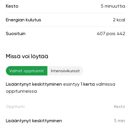
Kesto
5 minuuttia
Energian kulutus
2 kcal
Suosituin
407
pois
442
Missä voi löytää
Valmiit oppitunnit
Intensiivikurssit
Lisääntynyt keskittyminen
esiintyy
1 kerta
valmiissa
oppitunneissa
Oppitunti
Kesto
Lisääntynyt keskittyminen
5 min