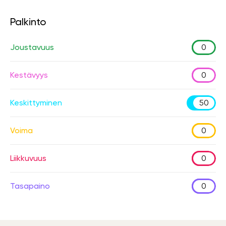
Palkinto
Joustavuus
0
Kestävyys
0
Keskittyminen
50
Voima
0
Liikkuvuus
0
Tasapaino
0