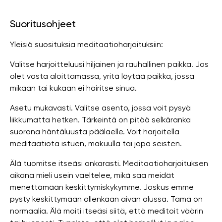
Suoritusohjeet
Yleisiä suosituksia meditaatioharjoituksiin:
Valitse harjoitteluusi hiljainen ja rauhallinen paikka. Jos
olet vasta aloittamassa, yritä löytää paikka, jossa
mikään tai kukaan ei häiritse sinua.
Asetu mukavasti. Valitse asento, jossa voit pysyä
liikkumatta hetken. Tärkeintä on pitää selkäranka
suorana häntäluusta päälaelle. Voit harjoitella
meditaatiota istuen, makuulla tai jopa seisten.
Älä tuomitse itseäsi ankarasti. Meditaatioharjoituksen
aikana mieli usein vaeltelee, mikä saa meidät
menettämään keskittymiskykymme. Joskus emme
pysty keskittymään ollenkaan aivan alussa. Tämä on
normaalia. Älä moiti itseäsi siitä, että meditoit väärin