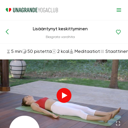
Lisääntynyt keskittyminen
Asanat ja harjoitukset
Meditaatiot
Ekagrata vardhita
5 min
50 pistettä
2 kcal
Meditaatiot
Staattine