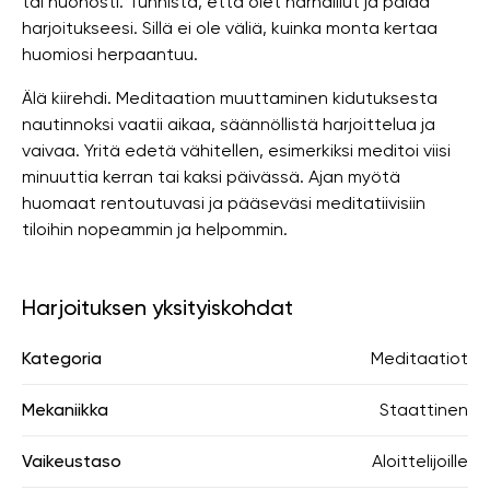
tai huonosti. Tunnista, että olet harhaillut ja palaa
harjoitukseesi. Sillä ei ole väliä, kuinka monta kertaa
huomiosi herpaantuu.
Älä kiirehdi. Meditaation muuttaminen kidutuksesta
nautinnoksi vaatii aikaa, säännöllistä harjoittelua ja
vaivaa. Yritä edetä vähitellen, esimerkiksi meditoi viisi
minuuttia kerran tai kaksi päivässä. Ajan myötä
huomaat rentoutuvasi ja pääseväsi meditatiivisiin
tiloihin nopeammin ja helpommin.
Harjoituksen yksityiskohdat
Kategoria
Meditaatiot
Mekaniikka
Staattinen
Vaikeustaso
Aloittelijoille