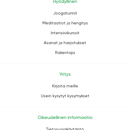
Hyödyllinen
Joogatunnit
Meditaatiot ja hengitys
Intensiivikurssit
Asanat ja harjoitukset
Rakentaja
Yritys
Kirjoita meille
Usein kysytyt kysymykset
Oikeudellinen informaatio
Tietosuojakäytäntö