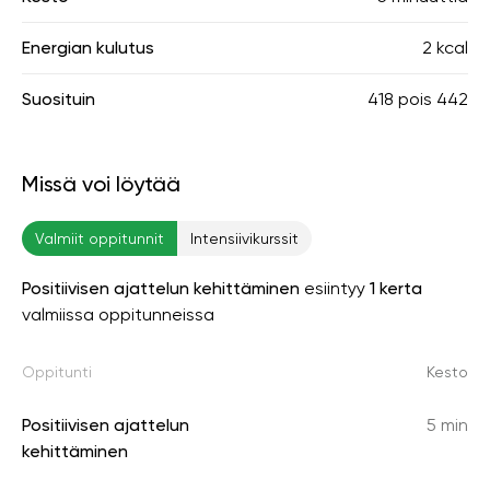
Energian kulutus
2 kcal
Suosituin
418
pois
442
Missä voi löytää
Valmiit oppitunnit
Intensiivikurssit
Positiivisen ajattelun kehittäminen
esiintyy
1 kerta
valmiissa oppitunneissa
Oppitunti
Kesto
Positiivisen ajattelun
5 min
kehittäminen