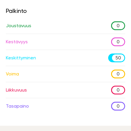
Palkinto
Joustavuus
0
Kestävyys
0
Keskittyminen
50
Voima
0
Liikkuvuus
0
Tasapaino
0