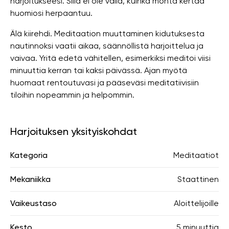
harjoitukseesi. Sillä ei ole väliä, kuinka monta kertaa
huomiosi herpaantuu.
Älä kiirehdi. Meditaation muuttaminen kidutuksesta
nautinnoksi vaatii aikaa, säännöllistä harjoittelua ja
vaivaa. Yritä edetä vähitellen, esimerkiksi meditoi viisi
minuuttia kerran tai kaksi päivässä. Ajan myötä
huomaat rentoutuvasi ja pääseväsi meditatiivisiin
tiloihin nopeammin ja helpommin.
Harjoituksen yksityiskohdat
Kategoria
Meditaatiot
Mekaniikka
Staattinen
Vaikeustaso
Aloittelijoille
Kesto
5 minuuttia