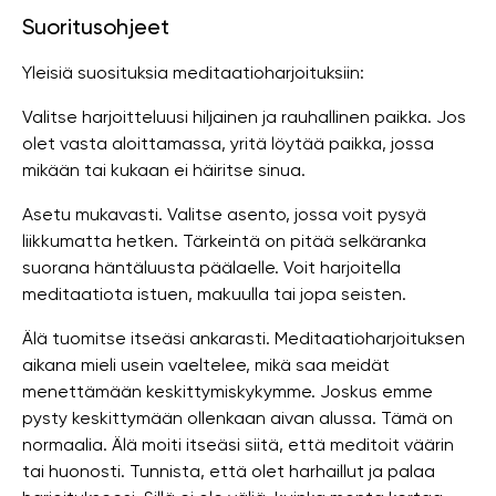
Suoritusohjeet
Yleisiä suosituksia meditaatioharjoituksiin:
Valitse harjoitteluusi hiljainen ja rauhallinen paikka. Jos
olet vasta aloittamassa, yritä löytää paikka, jossa
mikään tai kukaan ei häiritse sinua.
Asetu mukavasti. Valitse asento, jossa voit pysyä
liikkumatta hetken. Tärkeintä on pitää selkäranka
suorana häntäluusta päälaelle. Voit harjoitella
meditaatiota istuen, makuulla tai jopa seisten.
Älä tuomitse itseäsi ankarasti. Meditaatioharjoituksen
aikana mieli usein vaeltelee, mikä saa meidät
menettämään keskittymiskykymme. Joskus emme
pysty keskittymään ollenkaan aivan alussa. Tämä on
normaalia. Älä moiti itseäsi siitä, että meditoit väärin
tai huonosti. Tunnista, että olet harhaillut ja palaa