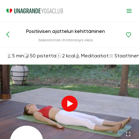
Positiivisen ajattelun kehittäminen
Asanat ja harjoitukset
Meditaatiot
Sakaranmak chintanasya vikas
5 min
50 pistettä
2 kcal
Meditaatiot
Staattine