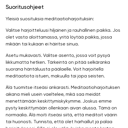
Suoritusohjeet
Yleisiä suosituksia meditaatioharjoituksiin:
Valitse harjoitteluusi hiljainen ja rauhallinen paikka. Jos
olet vasta aloittamassa, yritä löytää paikka, jossa
mikään tai kukaan ei häiritse sinua.
Asetu mukavasti. Valitse asento, jossa voit pysyä
liikkumatta hetken. Tärkeintä on pitää selkäranka
suorana häntäluusta päälaelle. Voit harjoitella
meditaatiota istuen, makuulla tai jopa seisten.
Älä tuomitse itseäsi ankarasti. Meditaatioharjoituksen
aikana mieli usein vaeltelee, mikä saa meidät
menettämään keskittymiskykymme. Joskus emme
pysty keskittymään ollenkaan aivan alussa. Tämä on
normaalia. Älä moiti itseäsi siitä, että meditoit väärin
tai huonosti. Tunnista, että olet harhaillut ja palaa