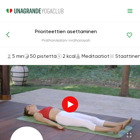
Prioriteettien asettaminen
Asanat ja harjoitukset
Meditaatiot
Prathanikatani nirdharayati
5 min
50 pistettä
2 kcal
Meditaatiot
Staattine