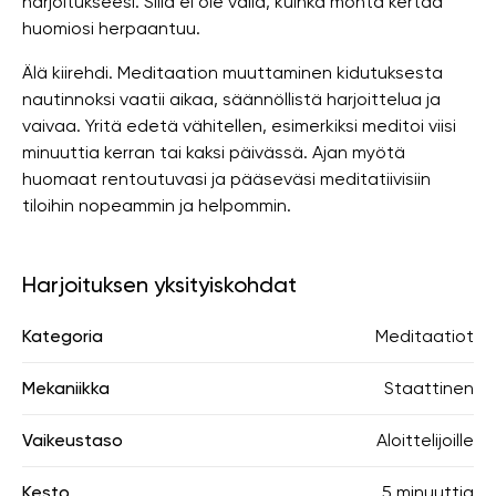
harjoitukseesi. Sillä ei ole väliä, kuinka monta kertaa
huomiosi herpaantuu.
Älä kiirehdi. Meditaation muuttaminen kidutuksesta
nautinnoksi vaatii aikaa, säännöllistä harjoittelua ja
vaivaa. Yritä edetä vähitellen, esimerkiksi meditoi viisi
minuuttia kerran tai kaksi päivässä. Ajan myötä
huomaat rentoutuvasi ja pääseväsi meditatiivisiin
tiloihin nopeammin ja helpommin.
Harjoituksen yksityiskohdat
Kategoria
Meditaatiot
Mekaniikka
Staattinen
Vaikeustaso
Aloittelijoille
Kesto
5 minuuttia