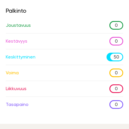
Palkinto
Joustavuus
0
Kestävyys
0
Keskittyminen
50
Voima
0
Liikkuvuus
0
Tasapaino
0