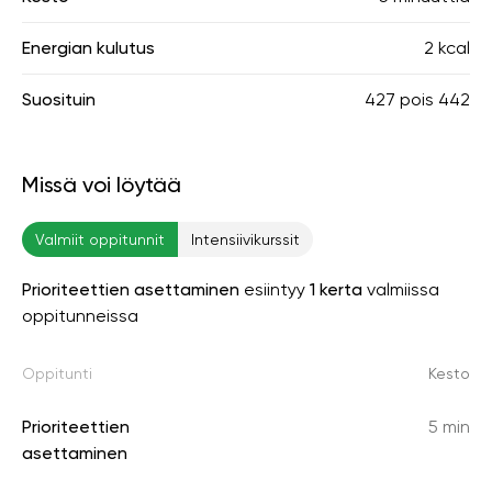
Energian kulutus
2 kcal
Suosituin
427
pois
442
Missä voi löytää
Valmiit oppitunnit
Intensiivikurssit
Prioriteettien asettaminen
esiintyy
1 kerta
valmiissa
oppitunneissa
Oppitunti
Kesto
Prioriteettien
5 min
asettaminen