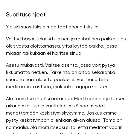
Suoritusohjeet
Yleisiä suosituksia meditaatioharjoituksiin:
Valitse harjoitteluusi hiljainen ja rauhallinen paikka. Jos
olet vasta aloittamassa, yritä löytää paikka, jossa
mikään tai kukaan ei häiritse sinua.
Asetu mukavasti. Valitse asento, jossa voit pysyä
liikkumatta hetken. Tärkeintä on pitää selkäranka
suorana häntäluusta päälaelle. Voit harjoitella
meditaatiota istuen, makuulla tai jopa seisten.
Älä tuomitse itseäsi ankarasti. Meditaatioharjoituksen
aikana mieli usein vaeltelee, mikä saa meidät
menettämään keskittymiskykymme. Joskus emme
pysty keskittymään ollenkaan aivan alussa. Tämä on
normaalia. Älä moiti itseäsi siitä, että meditoit väärin