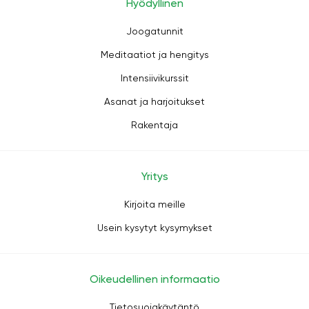
Hyödyllinen
Joogatunnit
Meditaatiot ja hengitys
Intensiivikurssit
Asanat ja harjoitukset
Rakentaja
Yritys
Kirjoita meille
Usein kysytyt kysymykset
Oikeudellinen informaatio
Tietosuojakäytäntö