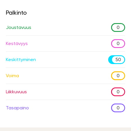
Palkinto
Joustavuus
0
Kestävyys
0
Keskittyminen
50
Voima
0
Liikkuvuus
0
Tasapaino
0