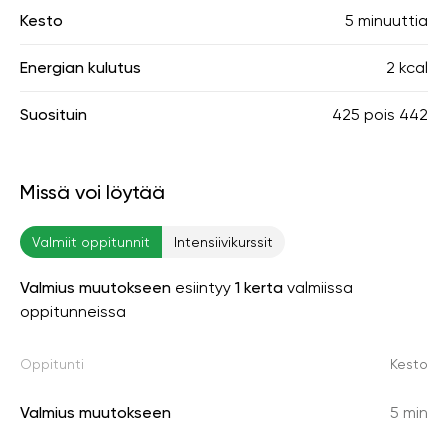
Kesto
5 minuuttia
Energian kulutus
2 kcal
Suosituin
425
pois
442
Missä voi löytää
Valmiit oppitunnit
Intensiivikurssit
Valmius muutokseen
esiintyy
1 kerta
valmiissa
oppitunneissa
Oppitunti
Kesto
Valmius muutokseen
5 min