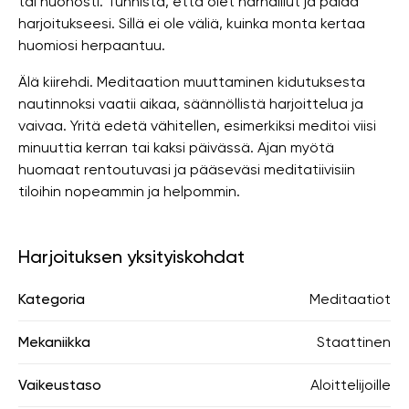
tai huonosti. Tunnista, että olet harhaillut ja palaa
harjoitukseesi. Sillä ei ole väliä, kuinka monta kertaa
huomiosi herpaantuu.
Älä kiirehdi. Meditaation muuttaminen kidutuksesta
nautinnoksi vaatii aikaa, säännöllistä harjoittelua ja
vaivaa. Yritä edetä vähitellen, esimerkiksi meditoi viisi
minuuttia kerran tai kaksi päivässä. Ajan myötä
huomaat rentoutuvasi ja pääseväsi meditatiivisiin
tiloihin nopeammin ja helpommin.
Harjoituksen yksityiskohdat
Kategoria
Meditaatiot
Mekaniikka
Staattinen
Vaikeustaso
Aloittelijoille