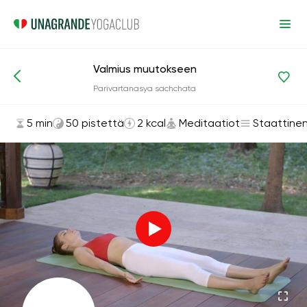
Valmius muutokseen
Asanat ja harjoitukset
Meditaatiot
Parivartanasya sachchata
5 min
50 pistettä
2 kcal
Meditaatiot
Staattine