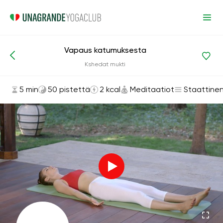
Vapaus katumuksesta
Asanat ja harjoitukset
Meditaatiot
Kshedat mukti
5 min
50 pistettä
2 kcal
Meditaatiot
Staattine