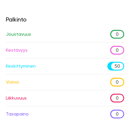
Palkinto
Joustavuus
0
Kestävyys
0
Keskittyminen
50
Voima
0
Liikkuvuus
0
Tasapaino
0