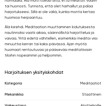
normaalia. Älä moiti itseäsi siitä, että meditoit väärin
tai huonosti. Tunnista, että olet harhaillut ja palaa
harjoitukseesi. Sillä ei ole väliä, kuinka monta kertaa
huomiosi herpaantuu.
Älä kiirehdi. Meditaation muuttaminen kidutuksesta
nautinnoksi vaatii aikaa, säännöllistä harjoittelua ja
vaivaa. Yritä edetä vähitellen, esimerkiksi meditoi viisi
minuuttia kerran tai kaksi päivässä. Ajan myötä
huomaat rentoutuvasi ja pääseväsi meditatiivisiin
tiloihin nopeammin ja helpommin.
Harjoituksen yksityiskohdat
Kategoria
Meditaatiot
Mekaniikka
Staattinen
Vaikeustaso
Aloittelijoille