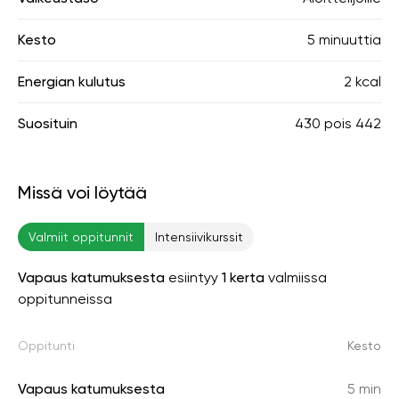
Kesto
5 minuuttia
Energian kulutus
2 kcal
Suosituin
430
pois
442
Missä voi löytää
Valmiit oppitunnit
Intensiivikurssit
Vapaus katumuksesta
esiintyy
1 kerta
valmiissa
oppitunneissa
Oppitunti
Kesto
Vapaus katumuksesta
5 min