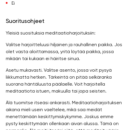
Ei
Suoritusohjeet
Yleisiä suosituksia meditaatioharjoituksiin:
Valitse harjoitteluusi hiljainen ja rauhallinen paikka. Jos
olet vasta aloittamassa, yritä löytää paikka, jossa
mikään tai kukaan ei häiritse sinua.
Asetu mukavasti. Valitse asento, jossa voit pysyä
liikkumatta hetken. Tärkeintä on pitää selkäranka
suorana häntäluusta päälaelle. Voit harjoitella
meditaatiota istuen, makuulla tai jopa seisten.
Älä tuomitse itseäsi ankarasti. Meditaatioharjoituksen
aikana mieli usein vaeltelee, mikä saa meidät
menettämään keskittymiskykymme. Joskus emme
pysty keskittymään ollenkaan aivan alussa. Tämä on