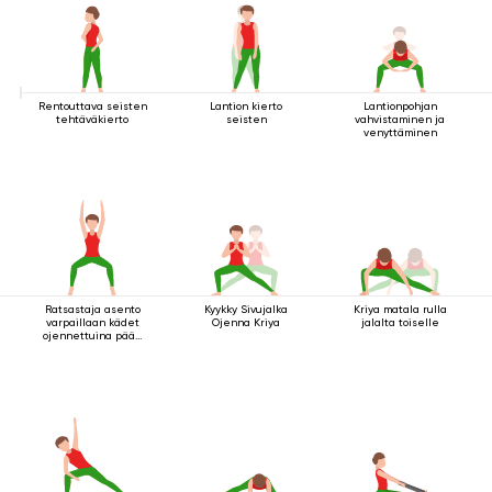
Rentouttava seisten
Lantion kierto
Lantionpohjan
tehtäväkierto
seisten
vahvistaminen ja
venyttäminen
Ratsastaja asento
Kyykky Sivujalka
Kriya matala rulla
varpaillaan kädet
Ojenna Kriya
jalalta toiselle
ojennettuina pään
yläpuolella