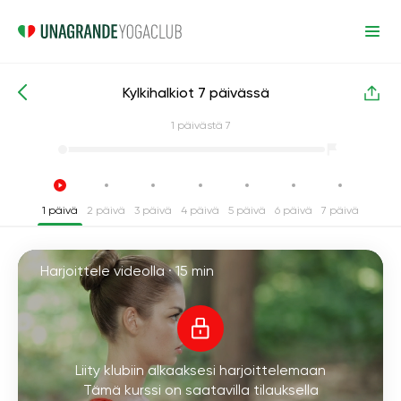
Kylkihalkiot 7 päivässä
Intensiiviset joogakurssit
Jalkojen halkaisu
1
päivästä 7
1 päivä
2 päivä
3 päivä
4 päivä
5 päivä
6 päivä
7 päivä
Harjoittele videolla ·
15 min
Liity klubiin alkaaksesi harjoittelemaan
Tämä kurssi on saatavilla tilauksella