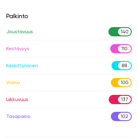
Palkinto
Joustavuus
140
Kestävyys
110
Keskittyminen
88
Voima
100
Liikkuvuus
137
Tasapaino
102