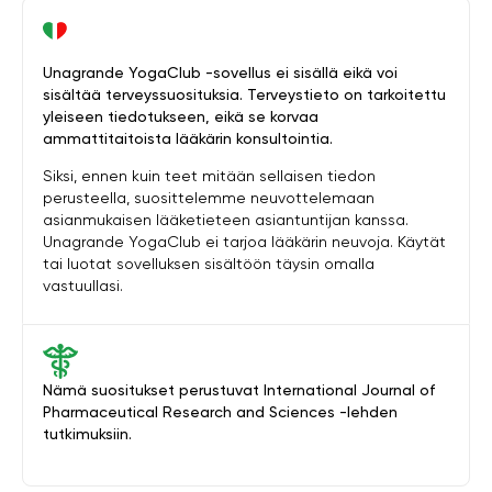
Unagrande YogaClub -sovellus ei sisällä eikä voi
sisältää terveyssuosituksia. Terveystieto on tarkoitettu
yleiseen tiedotukseen, eikä se korvaa
ammattitaitoista lääkärin konsultointia.
Siksi, ennen kuin teet mitään sellaisen tiedon
perusteella, suosittelemme neuvottelemaan
asianmukaisen lääketieteen asiantuntijan kanssa.
Unagrande YogaClub ei tarjoa lääkärin neuvoja. Käytät
tai luotat sovelluksen sisältöön täysin omalla
vastuullasi.
Nämä suositukset perustuvat International Journal of
Pharmaceutical Research and Sciences -lehden
tutkimuksiin.