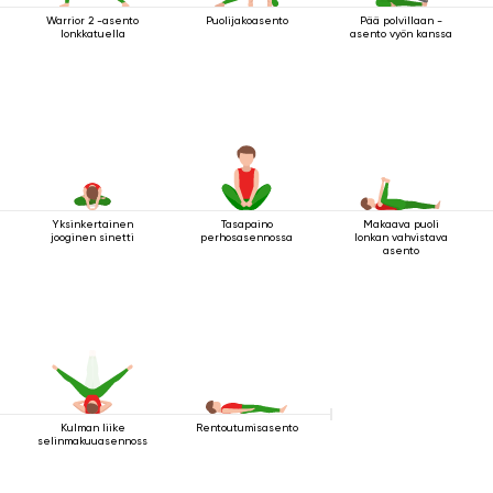
Warrior 2 -asento
Puolijakoasento
Pää polvillaan -
lonkkatuella
asento vyön kanssa
Yksinkertainen
Tasapaino
Makaava puoli
jooginen sinetti
perhosasennossa
lonkan vahvistava
asento
Kulman liike
Rentoutumisasento
selinmakuuasennossa