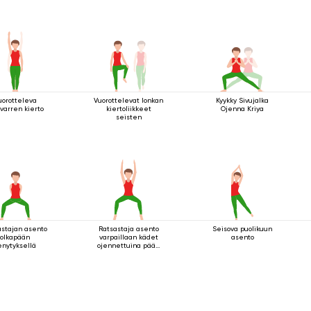
uorotteleva
Vuorottelevat lonkan
Kyykky Sivujalka
varren kierto
kiertoliikkeet
Ojenna Kriya
seisten
astajan asento
Ratsastaja asento
Seisova puolikuun
olkapään
varpaillaan kädet
asento
enytyksellä
ojennettuina pään
yläpuolella