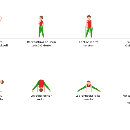
ke
Rentouttava seisten
Lantion kierto
V
tuksella
tehtäväkierto
seisten
käsi
tu
Leveäjalkainen
Laajennettu jalka-
Rats
to
mutka
asento 1
v