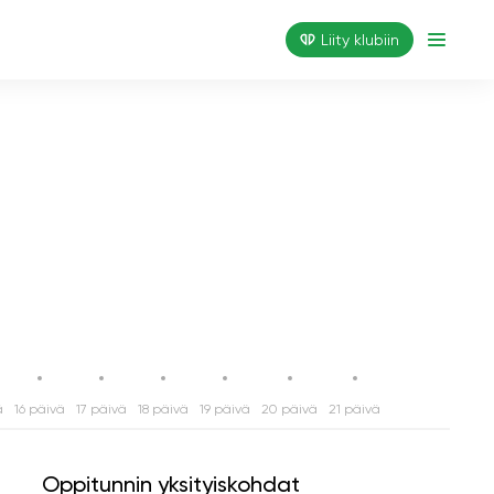
Liity klubiin
ä
16 päivä
17 päivä
18 päivä
19 päivä
20 päivä
21 päivä
Oppitunnin yksityiskohdat