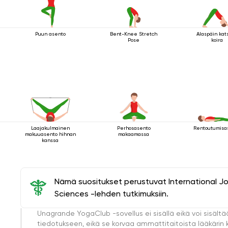
Puun asento
Bent-Knee Stretch
Alaspäin kat
Pose
koira
Laajakulmainen
Perhosasento
Rentoutumisa
makuuasento hihnan
makaamassa
kanssa
Nämä suositukset perustuvat International J
Sciences -lehden tutkimuksiin.
Unagrande YogaClub -sovellus ei sisällä eikä voi sisältä
tiedotukseen, eikä se korvaa ammattitaitoista lääkärin k