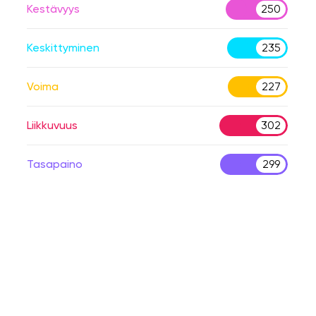
Kestävyys
250
Keskittyminen
235
Voima
227
Liikkuvuus
302
Tasapaino
299