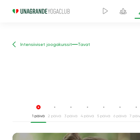
Intensiiviset joogakurssit
Tavat
1 päivä
2 päivä
3 päivä
4 päivä
5 päivä
6 päivä
7 päi