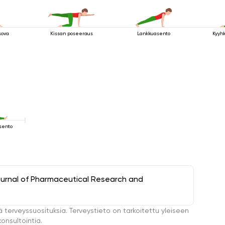
sova
Kissan poseeraus
Lankkuasento
Kyyh
sento
ournal of Pharmaceutical Research and
ä terveyssuosituksia. Terveystieto on tarkoitettu yleiseen
onsultointia.