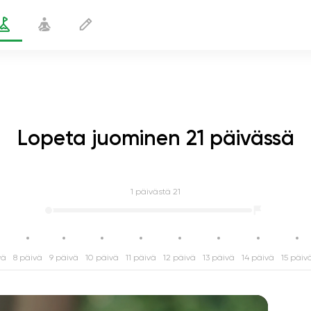
Lopeta juominen 21 päivässä
1
päivästä 21
vä
8 päivä
9 päivä
10 päivä
11 päivä
12 päivä
13 päivä
14 päivä
15 päiv