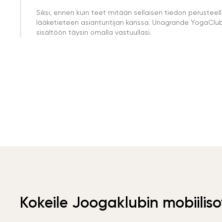
Siksi, ennen kuin teet mitään sellaisen tiedon perust
lääketieteen asiantuntijan kanssa. Unagrande YogaClub e
sisältöön täysin omalla vastuullasi.
Kokeile Joogaklubin mobiiliso