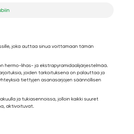
ubiin
rssille, joka auttaa sinua voittamaan tämän
n hermo-lihas- ja ekstrapyramidaalijärjestelmää.
joituksia, joiden tarkoituksena on palauttaa ja
hteyksiä tiettyjen asanasarjojen säännöllisen
kuulla ja tukiasennoissa, jolloin kaikki suuret
a, aktivoituvat.