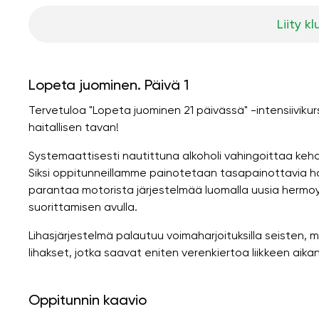
Liity kl
Lopeta juominen. Päivä 1
Tervetuloa "Lopeta juominen 21 päivässä" -intensiiviku
haitallisen tavan!
Systemaattisesti nautittuna alkoholi vahingoittaa keho
Siksi oppitunneillamme painotetaan tasapainottavia har
parantaa motorista järjestelmää luomalla uusia hermoy
suorittamisen avulla.
Lihasjärjestelmä palautuu voimaharjoituksilla seisten, ma
lihakset, jotka saavat eniten verenkiertoa liikkeen aikan
Oppitunnin kaavio