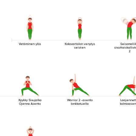
Vetäminen ylös
Kokovartalon venytys
Seisomalii
seisten
sivuttaiskallis
2
Kyykky Sivujalka
Warrior 2 -asento
Laajennet
Ojenna Asento
lonkkatuella
kolmioasen