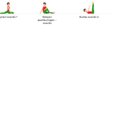
kynen asento 1
Kalojen
Kulma-asento 2
puolikuningas -
asento