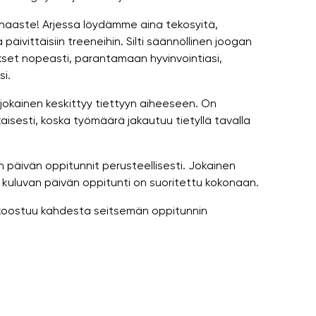
 haaste! Arjessa löydämme aina tekosyitä,
ivittäisiin treeneihin. Silti säännöllinen joogan
set nopeasti, parantamaan hyvinvointiasi,
i.
 jokainen keskittyy tiettyyn aiheeseen. On
aisesti, koska työmäärä jakautuu tietyllä tavalla
n päivän oppitunnit perusteellisesti. Jokainen
 kuluvan päivän oppitunti on suoritettu kokonaan.
" koostuu kahdesta seitsemän oppitunnin