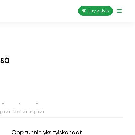
Liity klubiin
ssä
 päivä
13 päivä
14 päivä
Oppitunnin yksityiskohdat