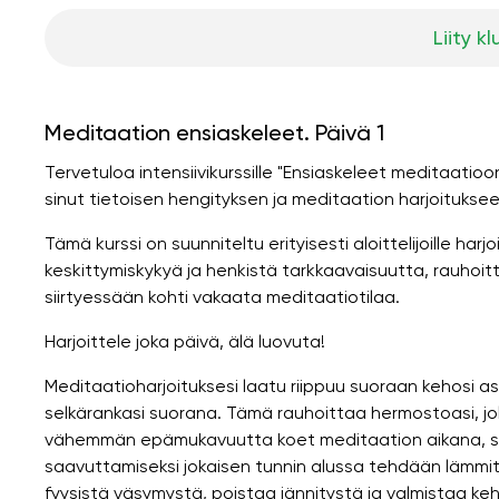
Liity kl
Meditaation ensiaskeleet. Päivä 1
Tervetuloa intensiivikurssille "Ensiaskeleet meditaatio
sinut tietoisen hengityksen ja meditaation harjoituksee
Tämä kurssi on suunniteltu erityisesti aloittelijoille har
keskittymiskykyä ja henkistä tarkkaavaisuutta, rauhoi
siirtyessään kohti vakaata meditaatiotilaa.
Harjoittele joka päivä, älä luovuta!
Meditaatioharjoituksesi laatu riippuu suoraan kehosi a
selkärankasi suorana. Tämä rauhoittaa hermostoasi, jollo
vähemmän epämukavuutta koet meditaation aikana, si
saavuttamiseksi jokaisen tunnin alussa tehdään lämmitte
fyysistä väsymystä, poistaa jännitystä ja valmistaa keh