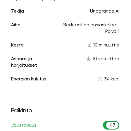
Tekijä
Unagrande AI
Aihe
Meditaation ensiaskeleet.
Päivä 1
Kesto
10 minuuttia
Asanat ja
10 vaikuttaa
harjoitukset
Energian kulutus
34 kcal
Palkinto
Joustavuus
47