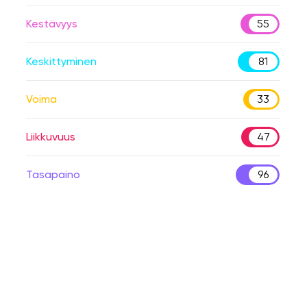
Kestävyys
55
Keskittyminen
81
Voima
33
Liikkuvuus
47
Tasapaino
96