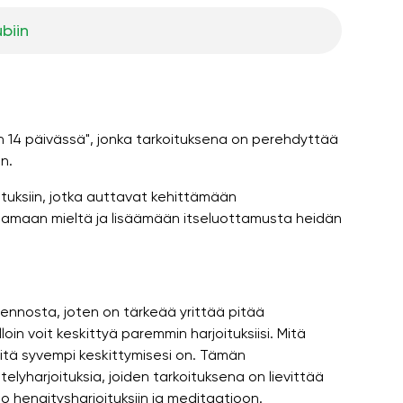
ubiin
on 14 päivässä", jonka tarkoituksena on perehdyttää
n.
joituksiin, jotka auttavat kehittämään
ttamaan mieltä ja lisäämään itseluottamusta heidän
sennosta, joten on tärkeää yrittää pitää
in voit keskittyä paremmin harjoituksiisi. Mitä
tä syvempi keskittymisesi on. Tämän
lyharjoituksia, joiden tarkoituksena on lievittää
o hengitysharjoituksiin ja meditaatioon.