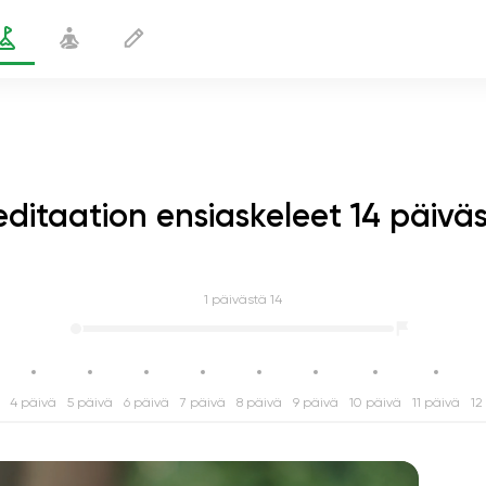
ditaation ensiaskeleet 14 päivä
1
päivästä 14
4 päivä
5 päivä
6 päivä
7 päivä
8 päivä
9 päivä
10 päivä
11 päivä
12