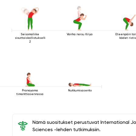
Seisomaliike
Vanha norsu Kriya
Eteenpäin tai
sivuttaiskallistuksella
kädet risti
2
Pranayama
Nukkumisasento
timanttiasennossa
Nämä suositukset perustuvat International J
Sciences -lehden tutkimuksiin.