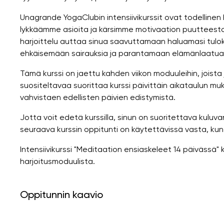
Unagrande YogaClubin intensiivikurssit ovat todellinen
lykkäämme asioita ja kärsimme motivaation puutteesta pä
harjoittelu auttaa sinua saavuttamaan haluamasi tulok
ehkäisemään sairauksia ja parantamaan elämänlaatuas
Tämä kurssi on jaettu kahden viikon moduuleihin, joista
suositeltavaa suorittaa kurssi päivittäin aikataulun muk
vahvistaen edellisten päivien edistymistä.
Jotta voit edetä kurssilla, sinun on suoritettava kuluva
seuraava kurssin oppitunti on käytettävissä vasta, kun
Intensiivikurssi "Meditaation ensiaskeleet 14 päivässä
harjoitusmoduulista.
Oppitunnin kaavio