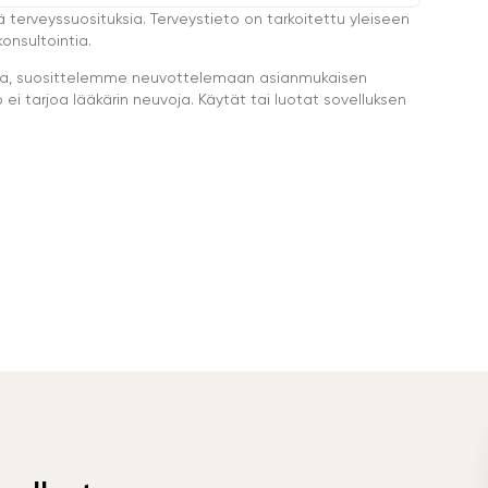
ä terveyssuosituksia. Terveystieto on tarkoitettu yleiseen
onsultointia.
eella, suosittelemme neuvottelemaan asianmukaisen
i tarjoa lääkärin neuvoja. Käytät tai luotat sovelluksen