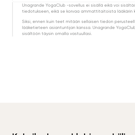
Unagrande YogaClub -sovellus ei sisällä eikä voi sisältä
tiedotukseen, eikä se korvaa ammattitaitoista lääkärin k
Siksi, ennen kuin teet mitään sellaisen tiedon perust
lääketieteen asiantuntijan kanssa. Unagrande YogaClub e
sisältöön täysin omalla vastuullasi.