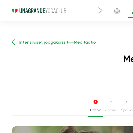
Intensiiviset joogakurssit
Meditaatio
Me
1 päivä
2 päivä
3 päivä