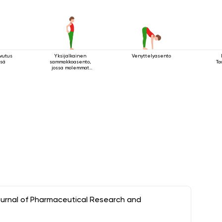
vutus
Yksijalkainen
Venyttelyasento
ssä
sammakkoasento,
Ta
jossa molemmat
kädet pitävät kiinni
jalasta
ournal of Pharmaceutical Research and