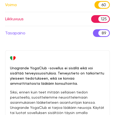
Voima
60
Liikkuvuus
125
Tasapaino
89
Unagrande YogaClub -sovellus ei sisällä eikä voi
sisältää terveyssuosituksia. Terveystieto on tarkoitettu
yleiseen tiedotukseen, eikä se korvaa
ammattitaitoista lääkärin konsultointia.
Siksi, ennen kuin teet mitään sellaisen tiedon
perusteella, suosittelemme neuvottelemaan
asianmukaisen lääketieteen asiantuntijan kanssa.
Unagrande YogaClub ei tarjoa lääkärin neuvoja. Käytät
tai luotat sovelluksen sisältöön täysin omalla