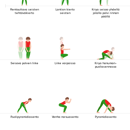
Rentouttava seisten
Lantion kierto
Kriya seisoo yhdellä
tehtäväkierto
seisten
jalalla polvi rinnan
päällä
Seisova polven liike
Liike varpaissa
Kriya hanuman-
puoliasennossa
Puolipyramidiasento
Vanha norsuasento
Pyramidiasento