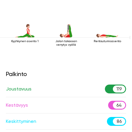
Kyyhkynen asento 1
Jalan takaosan
Rentoutumisasento
venytys vyöllä
Palkinto
Joustavuus
119
Kestävyys
64
Keskittyminen
86