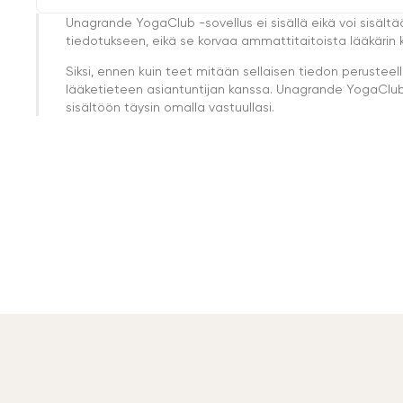
Unagrande YogaClub -sovellus ei sisällä eikä voi sisältä
tiedotukseen, eikä se korvaa ammattitaitoista lääkärin k
Siksi, ennen kuin teet mitään sellaisen tiedon perust
lääketieteen asiantuntijan kanssa. Unagrande YogaClub e
sisältöön täysin omalla vastuullasi.