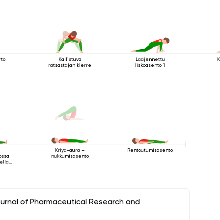
rto
Kallistuva
Laajennettu
K
ratsastajan kierre
liskoasento 1
Rentoutumisasento
Kriya-aura –
ossa
nukkumisasento
ella
la 3
ournal of Pharmaceutical Research and