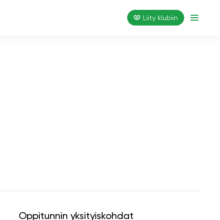
Liity klubiin
Oppitunnin yksityiskohdat