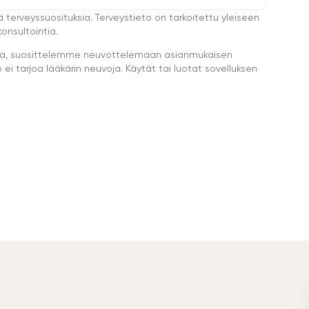
ä terveyssuosituksia. Terveystieto on tarkoitettu yleiseen
onsultointia.
eella, suosittelemme neuvottelemaan asianmukaisen
i tarjoa lääkärin neuvoja. Käytät tai luotat sovelluksen