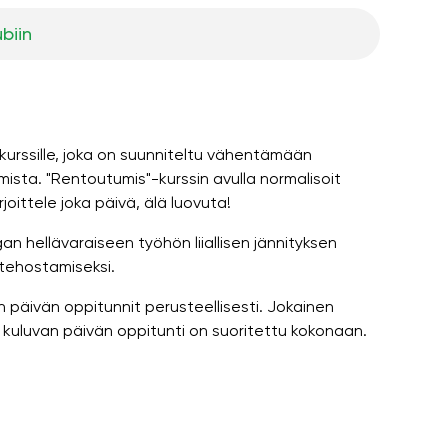
ubiin
-kurssille, joka on suunniteltu vähentämään
ista. "Rentoutumis"-kurssin avulla normalisoit
joittele joka päivä, älä luovuta!
an hellävaraiseen työhön liiallisen jännityksen
 tehostamiseksi.
n päivän oppitunnit perusteellisesti. Jokainen
 kuluvan päivän oppitunti on suoritettu kokonaan.