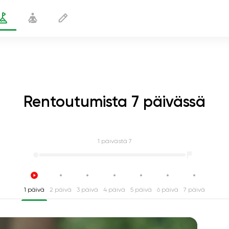
Rentoutumista 7 päivässä
1
päivästä 7
1 päivä
2 päivä
3 päivä
4 päivä
5 päivä
6 päivä
7 päivä