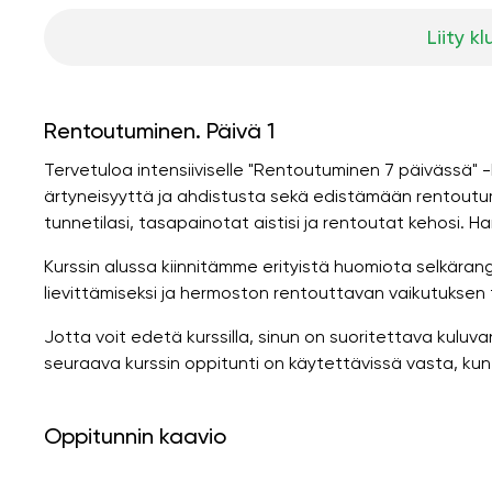
Liity kl
Rentoutuminen. Päivä 1
Tervetuloa intensiiviselle "Rentoutuminen 7 päivässä" 
ärtyneisyyttä ja ahdistusta sekä edistämään rentoutum
tunnetilasi, tasapainotat aistisi ja rentoutat kehosi. Har
Kurssin alussa kiinnitämme erityistä huomiota selkärang
lievittämiseksi ja hermoston rentouttavan vaikutuksen
Jotta voit edetä kurssilla, sinun on suoritettava kuluva
seuraava kurssin oppitunti on käytettävissä vasta, kun
Oppitunnin kaavio