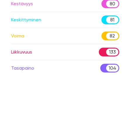
Kestävyys
80
Keskittyminen
81
Voima
82
Liikkuvuus
133
Tasapaino
104