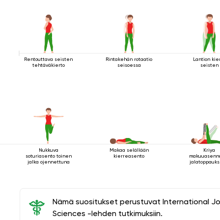
Rentouttava seisten
Rintakehän rotaatio
Lantion kie
tehtäväkierto
seisoessa
seisten
Nukkuva
Makaa selällään
Kriya
soturiasento toinen
kierreasento
makuuasenn
jalka ojennettuna
jalatoppauks
suorana tuel
Nämä suositukset perustuvat International J
Sciences -lehden tutkimuksiin.