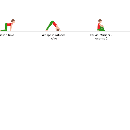
issan liike
Alaspäin katsova
Salvia Marichi -
koira
asento 2