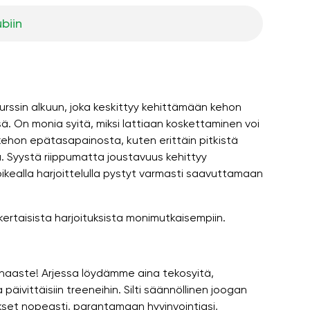
ubiin
kurssin alkuun, joka keskittyy kehittämään kehon
ssä. On monia syitä, miksi lattiaan koskettaminen voi
ehon epätasapainosta, kuten erittäin pitkistä
. Syystä riippumatta joustavuus kehittyy
 oikealla harjoittelulla pystyt varmasti saavuttamaan
kertaisista harjoituksista monimutkaisempiin.
 haaste! Arjessa löydämme aina tekosyitä,
ivittäisiin treeneihin. Silti säännöllinen joogan
set nopeasti, parantamaan hyvinvointiasi,