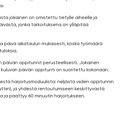
i.
sta jokainen on omistettu tietylle aiheelle ja
äivästä, jonka tarkoituksena on ylläpitää
oka päivä aikataulun mukaisesti, koska työmäärä
tuloksia.
n päivän oppitunnit perusteellisesti. Jokainen
 kuluvan päivän oppitunti on suoritettu kokonaan.
idestä harjoitusmoduulista: neljästä viiden oppitunnin
uttiin), ja yhdestä rentoutumiseen keskittyvästä
ia ja päättyy 60 minuutin harjoitukseen.