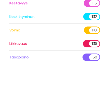
Kestävyys
115
Keskittyminen
132
Voima
110
Liikkuvuus
135
Tasapaino
150