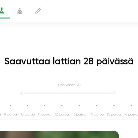
Saavuttaa lattian 28 päivässä
1
päivästä 28
ä
9 päivä
10 päivä
11 päivä
12 päivä
13 päivä
14 päivä
15 päivä
16 päiv