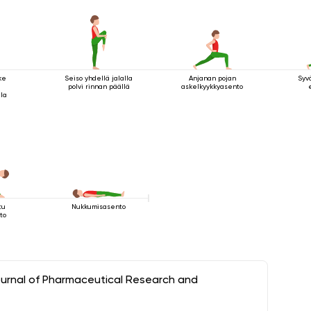
ke
Seiso yhdellä jalalla
Anjanan pojan
Syv
polvi rinnan päällä
askelkyykkyasento
lla
tu
Nukkumisasento
to
ournal of Pharmaceutical Research and