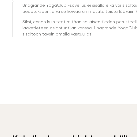
Unagrande YogaClub -sovellus ei sisällä eikä voi sisältä
tiedotukseen, eikä se korvaa ammattitaitoista lääkärin k
Siksi, ennen kuin teet mitään sellaisen tiedon perust
lääketieteen asiantuntijan kanssa. Unagrande YogaClub e
sisältöön täysin omalla vastuullasi.