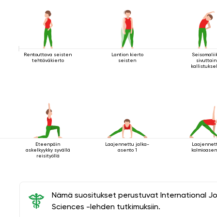
Rentouttava seisten
Lantion kierto
Seisomalii
tehtäväkierto
seisten
sivuttain
kallistukse
Eteenpäin
Laajennettu jalka-
Laajennet
askelkyykky syvällä
asento 1
kolmioasen
reisityöllä
Nämä suositukset perustuvat International J
Sciences -lehden tutkimuksiin.