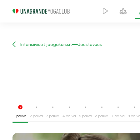
Intensiiviset joogakurssit
Joustavuus
1 päivä
2 päivä
3 päivä
4 päivä
5 päivä
6 päivä
7 päivä
8 päiv