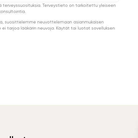
ä terveyssuosituksia. Terveystieto on tarkoitettu yleiseen
onsultointia.
eella, suosittelemme neuvottelemaan asianmukaisen
i tarjoa lääkärin neuvoja. Käytät tai luotat sovelluksen