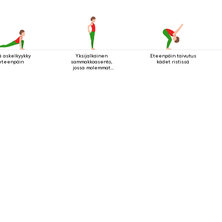
ä askelkyykky
Yksijalkainen
Eteenpäin taivutus
eteenpäin
sammakkoasento,
kädet ristissä
jossa molemmat
kädet pitävät kiinni
jalasta