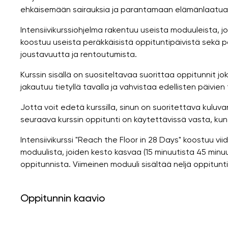
ehkäisemään sairauksia ja parantamaan elämänlaatuas
Intensiivikurssiohjelma rakentuu useista moduuleista, joi
koostuu useista peräkkäisistä oppituntipäivistä sekä p
joustavuutta ja rentoutumista.
Kurssin sisällä on suositeltavaa suorittaa oppitunnit j
jakautuu tietyllä tavalla ja vahvistaa edellisten päivien 
Jotta voit edetä kurssilla, sinun on suoritettava kuluva
seuraava kurssin oppitunti on käytettävissä vasta, kun
Intensiivikurssi "Reach the Floor in 28 Days" koostuu vi
moduulista, joiden kesto kasvaa (15 minuutista 45 minu
oppitunnista. Viimeinen moduuli sisältää neljä oppitunt
Oppitunnin kaavio