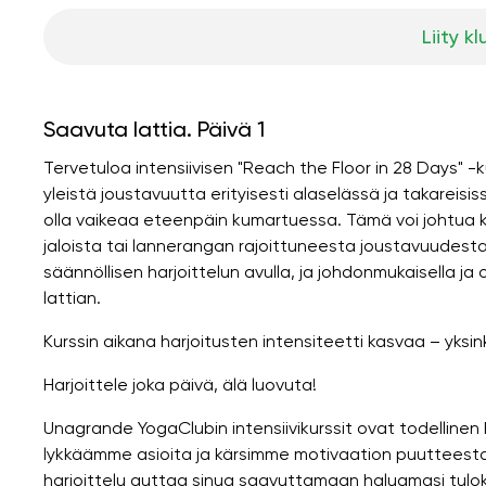
Liity kl
Saavuta lattia. Päivä 1
Tervetuloa intensiivisen "Reach the Floor in 28 Days" -
yleistä joustavuutta erityisesti alaselässä ja takareisi
olla vaikeaa eteenpäin kumartuessa. Tämä voi johtua k
jaloista tai lannerangan rajoittuneesta joustavuudesta
säännöllisen harjoittelun avulla, ja johdonmukaisella ja
lattian.
Kurssin aikana harjoitusten intensiteetti kasvaa – yksin
Harjoittele joka päivä, älä luovuta!
Unagrande YogaClubin intensiivikurssit ovat todellinen
lykkäämme asioita ja kärsimme motivaation puutteesta pä
harjoittelu auttaa sinua saavuttamaan haluamasi tulok