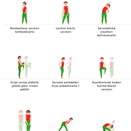
Rentouttava seisten
Lantion kierto
Seisomaliike
tehtäväkierto
seisten
sivuttain
kallistuksella
Kriya seisoo yhdellä
Seisova sammakko-
Vuorottelevat lonkan
jalalla polvi rinnan
kriya jalkootteella 1
kiertoliikkeet
päällä
seisten