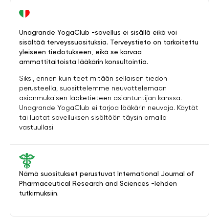
Unagrande YogaClub -sovellus ei sisällä eikä voi
sisältää terveyssuosituksia. Terveystieto on tarkoitettu
yleiseen tiedotukseen, eikä se korvaa
ammattitaitoista lääkärin konsultointia.
Siksi, ennen kuin teet mitään sellaisen tiedon
perusteella, suosittelemme neuvottelemaan
asianmukaisen lääketieteen asiantuntijan kanssa.
Unagrande YogaClub ei tarjoa lääkärin neuvoja. Käytät
tai luotat sovelluksen sisältöön täysin omalla
vastuullasi.
Nämä suositukset perustuvat International Journal of
Pharmaceutical Research and Sciences -lehden
tutkimuksiin.