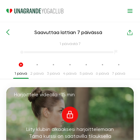
Saavuttaa lattian 7 päivässä
Intensiiviset joogakurssit
Joustavuus
1
päivästä 7
1 päivä
2 päivä
3 päivä
4 päivä
5 päivä
6 päivä
7 päivä
Harjoittele videolla ·
15 min
Liity klubiin alkaaksesi harjoittelemaan
Tämä kurssi on saatavilla tilauksella