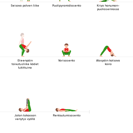
Seisova polven liike
Puolipyramidiasento
Kriya hanuman-
puoliasennossa
Eteenpäin
Varisasento
Alaspäin katsova
taivutusliike kädet
koira
lukittuina
Jalan takaosan
Rentoutumisasento
venytys vyöllä