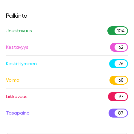
Palkinto
Joustavuus
104
Kestävyys
62
Keskittyminen
76
Voima
68
Liikkuvuus
97
Tasapaino
87