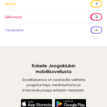
Voima
5
Liikkuvuus
8
Tasapaino
4
Kokeile Joogaklubin
mobiilisovellusta
Sovelluksessa on saatavilla valmiita
joogatunteja, meditaatioita ja
intensiivikursseja erilaisiin tarpeisiin.