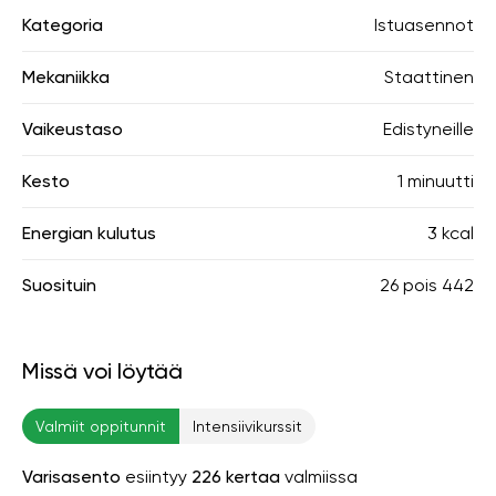
Kategoria
Istuasennot
Mekaniikka
Staattinen
Vaikeustaso
Edistyneille
Kesto
1 minuutti
Energian kulutus
3 kcal
Suosituin
26
pois
442
Missä voi löytää
Valmiit oppitunnit
Intensiivikurssit
Varisasento
esiintyy
226 kertaa
valmiissa