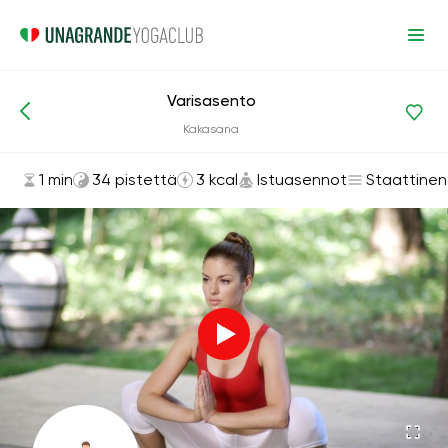
Varisasento
Asanat ja harjoitukset
Istuasennot
Kakasana
1 min
34 pistettä
3 kcal
Istuasennot
Staattinen