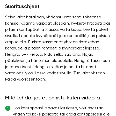
Suoritusohjeet
Seiso jalat harallaan, yhdensuuntaisesti toistensa
kanssa. Käännä varpaat ulospäin. Kyykisty hitaasti alas
pitäen kantapäät lattiassa. Vältä kipua. Levitä polvet
sivuille. Lepuuta kyynärpäät jalkojen päällä juuri polvien
alapuolella. Purista kämmenet yhteen rintakehän
korkeudella pitäen ranteet ja kyynärpäät linjassa.
Hengitä 5–7 kertaa. Pidä selkä suorana. Nojaa
päälakeen ja häntäluun alapuolelle. Hengitä tasaisesti
ja rauhallisesti. Hengitä sisään ja nosta hitaasti
vartaloasi ylös. Laske kädet sivuille. Tuo jalat yhteen.
Palaa vuoriasentoon.
Mitä tehdä, jos et onnistu kuten videolla
Jos kantapääsi irtoavat lattiasta, voit asettaa
1
yhden tai kaksi palikoita tai kirjaa kantapäidesi alle