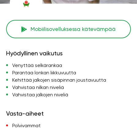
Mobiilisovelluksessa kätevämpää
Hyödyllinen vaikutus
Venyttää selkärankaa
Parantaa lonkan liikkuvuutta
Kehittää jalkojen sisäpinnan joustavuutta
Vahvistaa nilkan niveliä
Vahvistaa jalkojen niveliä
Vasta-aiheet
Polvivammat