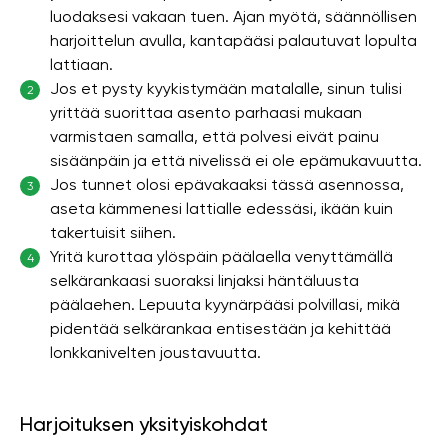
luodaksesi vakaan tuen. Ajan myötä, säännöllisen
harjoittelun avulla, kantapääsi palautuvat lopulta
lattiaan.
Jos et pysty kyykistymään matalalle, sinun tulisi
2
yrittää suorittaa asento parhaasi mukaan
varmistaen samalla, että polvesi eivät painu
sisäänpäin ja että nivelissä ei ole epämukavuutta.
Jos tunnet olosi epävakaaksi tässä asennossa,
3
aseta kämmenesi lattialle edessäsi, ikään kuin
takertuisit siihen.
Yritä kurottaa ylöspäin päälaella venyttämällä
4
selkärankaasi suoraksi linjaksi häntäluusta
päälaehen. Lepuuta kyynärpääsi polvillasi, mikä
pidentää selkärankaa entisestään ja kehittää
lonkkanivelten joustavuutta.
Harjoituksen yksityiskohdat