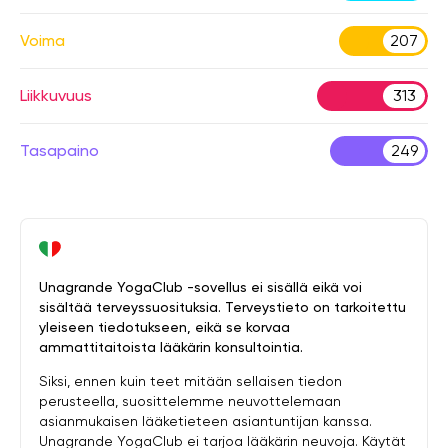
Voima
207
Liikkuvuus
313
Tasapaino
249
Unagrande YogaClub -sovellus ei sisällä eikä voi
sisältää terveyssuosituksia. Terveystieto on tarkoitettu
yleiseen tiedotukseen, eikä se korvaa
ammattitaitoista lääkärin konsultointia.
Siksi, ennen kuin teet mitään sellaisen tiedon
perusteella, suosittelemme neuvottelemaan
asianmukaisen lääketieteen asiantuntijan kanssa.
Unagrande YogaClub ei tarjoa lääkärin neuvoja. Käytät