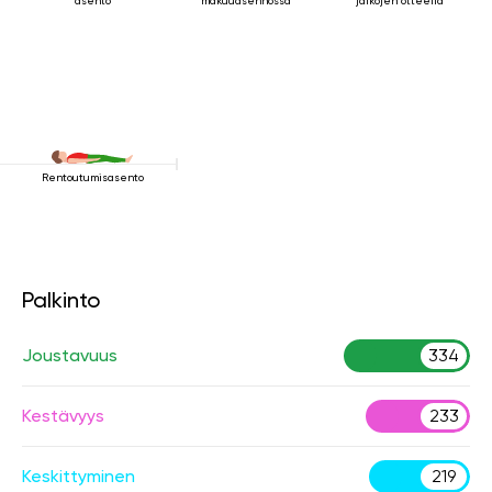
asento
makuuasennossa
jalkojen otteella
Rentoutumisasento
Palkinto
Joustavuus
334
Kestävyys
233
Keskittyminen
219