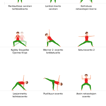
Rentouttava seisten
Lantion kierto
Kallistuva
tehtäväkierto
seisten
ratsastajan kierre
Kyykky Sivujalka
Warrior 2 -asento
Soturiasento 2
Ojenna Kriya
lonkkatuella
Laajennettu
Puolikuun asento
Avoin ratsastajan
kolmioasento
asento