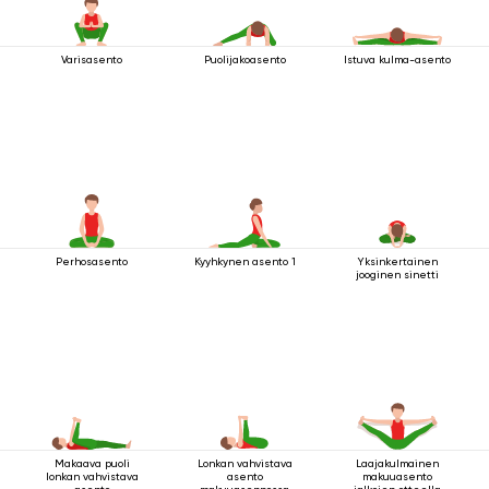
Varisasento
Puolijakoasento
Istuva kulma-asento
Perhosasento
Kyyhkynen asento 1
Yksinkertainen
jooginen sinetti
Makaava puoli
Lonkan vahvistava
Laajakulmainen
lonkan vahvistava
asento
makuuasento