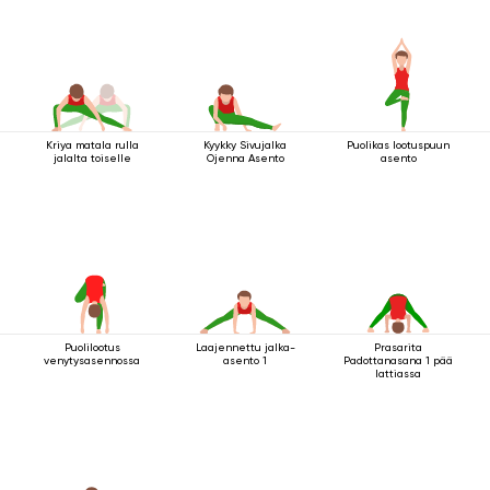
Kriya matala rulla
Kyykky Sivujalka
Puolikas lootuspuun
jalalta toiselle
Ojenna Asento
asento
Puolilootus
Laajennettu jalka-
Prasarita
venytysasennossa
asento 1
Padottanasana 1 pää
lattiassa