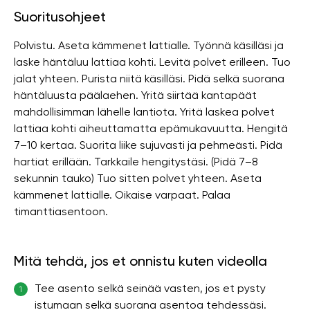
Suoritusohjeet
Polvistu. Aseta kämmenet lattialle. Työnnä käsilläsi ja
laske häntäluu lattiaa kohti. Levitä polvet erilleen. Tuo
jalat yhteen. Purista niitä käsilläsi. Pidä selkä suorana
häntäluusta päälaehen. Yritä siirtää kantapäät
mahdollisimman lähelle lantiota. Yritä laskea polvet
lattiaa kohti aiheuttamatta epämukavuutta. Hengitä
7–10 kertaa. Suorita liike sujuvasti ja pehmeästi. Pidä
hartiat erillään. Tarkkaile hengitystäsi. (Pidä 7–8
sekunnin tauko) Tuo sitten polvet yhteen. Aseta
kämmenet lattialle. Oikaise varpaat. Palaa
timanttiasentoon.
Mitä tehdä, jos et onnistu kuten videolla
Tee asento selkä seinää vasten, jos et pysty
1
istumaan selkä suorana asentoa tehdessäsi.