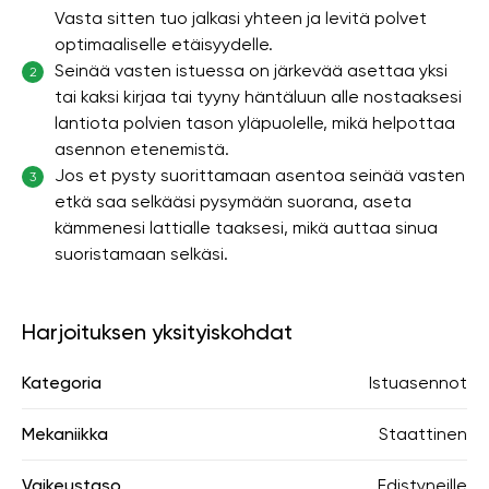
Vasta sitten tuo jalkasi yhteen ja levitä polvet
optimaaliselle etäisyydelle.
Seinää vasten istuessa on järkevää asettaa yksi
2
tai kaksi kirjaa tai tyyny häntäluun alle nostaaksesi
lantiota polvien tason yläpuolelle, mikä helpottaa
asennon etenemistä.
Jos et pysty suorittamaan asentoa seinää vasten
3
etkä saa selkääsi pysymään suorana, aseta
kämmenesi lattialle taaksesi, mikä auttaa sinua
suoristamaan selkäsi.
Harjoituksen yksityiskohdat
Kategoria
Istuasennot
Mekaniikka
Staattinen
Vaikeustaso
Edistyneille