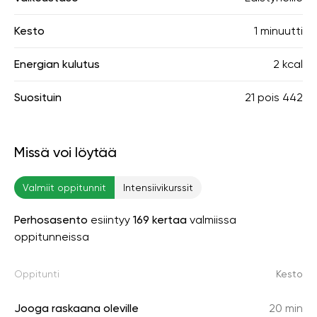
Kesto
1 minuutti
Energian kulutus
2 kcal
Suosituin
21
pois
442
Missä voi löytää
Valmiit oppitunnit
Intensiivikurssit
Perhosasento
esiintyy
169 kertaa
valmiissa
oppitunneissa
Oppitunti
Kesto
Jooga raskaana oleville
20 min