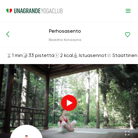
Perhosasento
Asanat ja harjoitukset
Istuasennot
Baddha Konasana
1 min
33 pistettä
2 kcal
Istuasennot
Staattinen