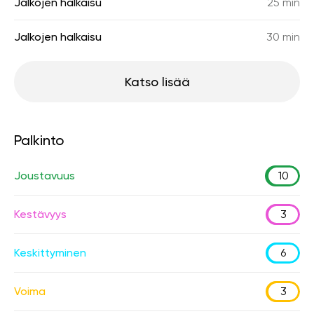
Jalkojen halkaisu
25 min
Jalkojen halkaisu
30 min
Katso lisää
Palkinto
Joustavuus
10
Kestävyys
3
Keskittyminen
6
Voima
3