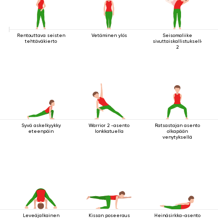
Rentouttava seisten
Vetäminen ylös
Seisomaliike
tehtäväkierto
sivuttaiskallistuksella
2
Syvä askelkyykky
Warrior 2 -asento
Ratsastajan asento
eteenpäin
lonkkatuella
olkapään
venytyksellä
Leveäjalkainen
Kissan poseeraus
Heinäsirkka-asento