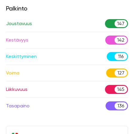
Palkinto
Joustavuus
147
Kestävyys
142
Keskittyminen
116
Voima
127
Liikkuvuus
145
Tasapaino
136