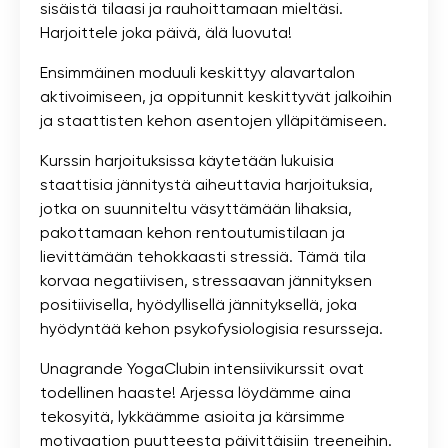
sisäistä tilaasi ja rauhoittamaan mieltäsi.
Harjoittele joka päivä, älä luovuta!
Ensimmäinen moduuli keskittyy alavartalon
aktivoimiseen, ja oppitunnit keskittyvät jalkoihin
ja staattisten kehon asentojen ylläpitämiseen.
Kurssin harjoituksissa käytetään lukuisia
staattisia jännitystä aiheuttavia harjoituksia,
jotka on suunniteltu väsyttämään lihaksia,
pakottamaan kehon rentoutumistilaan ja
lievittämään tehokkaasti stressiä. Tämä tila
korvaa negatiivisen, stressaavan jännityksen
positiivisella, hyödyllisellä jännityksellä, joka
hyödyntää kehon psykofysiologisia resursseja.
Unagrande YogaClubin intensiivikurssit ovat
todellinen haaste! Arjessa löydämme aina
tekosyitä, lykkäämme asioita ja kärsimme
motivaation puutteesta päivittäisiin treeneihin.