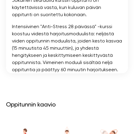
Jokainen seuraava kurssin oppitunti on
käytettävissä vasta, kun kuluvan päivän
oppitunti on suoritettu kokonaan.
Intensiivinen "Anti-Stress 28 päivässä" -kurssi
koostuu viidestä harjoitusmoduulista: neljästä
viiden oppitunnin moduulista, joiden kesto kasvaa
(15 minuutista 45 minuuttiin), ja yhdestä
hengitykseen ja keskittymiseen keskittyvästä
oppitunnista. Viimeinen moduuli sisältää neljä
oppituntia ja päättyy 60 minuutin harjoitukseen.
Oppitunnin kaavio