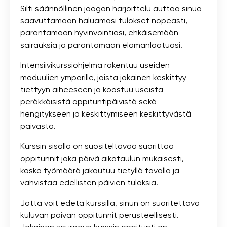
Silti säännöllinen joogan harjoittelu auttaa sinua
saavuttamaan haluamasi tulokset nopeasti,
parantamaan hyvinvointiasi, ehkäisemään
sairauksia ja parantamaan elämänlaatuasi.
Intensiivikurssiohjelma rakentuu useiden
moduulien ympärille, joista jokainen keskittyy
tiettyyn aiheeseen ja koostuu useista
peräkkäisistä oppituntipäivistä sekä
hengitykseen ja keskittymiseen keskittyvästä
päivästä.
Kurssin sisällä on suositeltavaa suorittaa
oppitunnit joka päivä aikataulun mukaisesti,
koska työmäärä jakautuu tietyllä tavalla ja
vahvistaa edellisten päivien tuloksia.
Jotta voit edetä kurssilla, sinun on suoritettava
kuluvan päivän oppitunnit perusteellisesti.