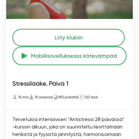
Liity klubiin
Mobiilisovelluksessa kätevämpää
Stressilääke. Päivä 1
15 min
15 asanaa
813 pistettä
120 kcal
Tervetuloa intensiivisen "Antistressi 28 päivässä"
-kurssin alkuun, joka on suunniteltu lievittämään
henkistä ja fyysistä jännitystä, harmonisoimaan