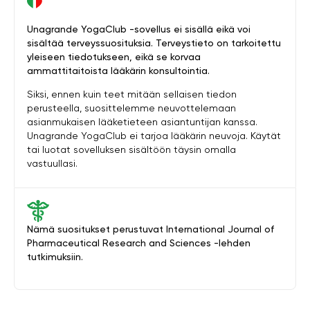
Unagrande YogaClub -sovellus ei sisällä eikä voi
sisältää terveyssuosituksia. Terveystieto on tarkoitettu
yleiseen tiedotukseen, eikä se korvaa
ammattitaitoista lääkärin konsultointia.
Siksi, ennen kuin teet mitään sellaisen tiedon
perusteella, suosittelemme neuvottelemaan
asianmukaisen lääketieteen asiantuntijan kanssa.
Unagrande YogaClub ei tarjoa lääkärin neuvoja. Käytät
tai luotat sovelluksen sisältöön täysin omalla
vastuullasi.
Nämä suositukset perustuvat International Journal of
Pharmaceutical Research and Sciences -lehden
tutkimuksiin.