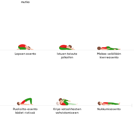
mutka
Lapsen asento
Istuen taivuta
Makaa selällään
jalkoihin
kierreasento
Puolisilta-asento
Kriya vatsalihasten
Nukkumisasento
kädet ristissä
vahvistamiseen