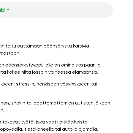
ubiin
unniteltu auttamaan päänsärystä kärsiviä
ämästään.
en päänsärkytyyppi, jolle on ominaista pään ja
istä kokee niitä jossain vaiheessa elämäänsä.
seen, stressiin, henkiseen väsymykseen tai
unan, shokin tai odottamattomien uutisten jälkeen
n.
a tekevät työtä, joka vaatii pitkäaikaista
työpöydällä, tietokoneella tai autolla ajamalla.