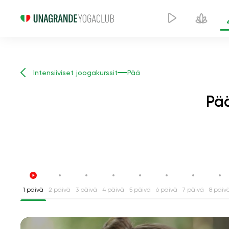
Intensiiviset joogakurssit
Pää
Pää
1 päivä
2 päivä
3 päivä
4 päivä
5 päivä
6 päivä
7 päivä
8 päiv