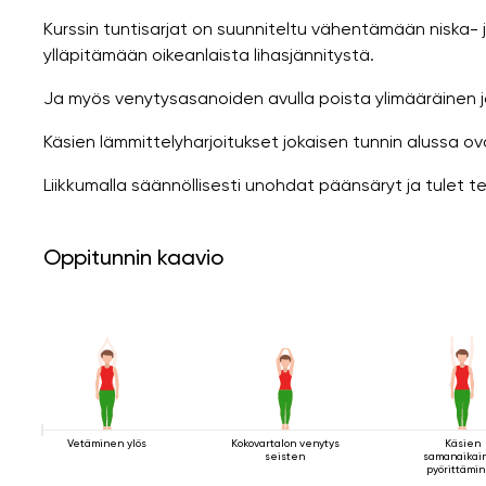
Kurssin tuntisarjat on suunniteltu vähentämään niska- ja
ylläpitämään oikeanlaista lihasjännitystä.
Ja myös venytysasanoiden avulla poista ylimääräinen jän
Käsien lämmittelyharjoitukset jokaisen tunnin alussa ova
Liikkumalla säännöllisesti unohdat päänsäryt ja tulet 
Oppitunnin kaavio
Vetäminen ylös
Kokovartalon venytys
Käsien
seisten
samanaikai
pyörittämi