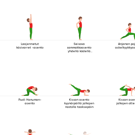
Laajennetut
Seisova
Anjanan po
käsivarret -asento
sammakkoasento
askelkyykkya
yhdellä kädellä
jalan tarttumisella
Puoli Hanuman-
Kissan asento
Kissan ase
asento
kyynärpäillä jalkojen
jalkojen otte
nostolla taaksepäin