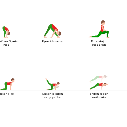
-Knee Stretch
Pyramidiasento
Ratsastajan
Pose
poseeraus
issan liike
Kissan jalkojen
Yhden käden
venytysliike
lankkuliike