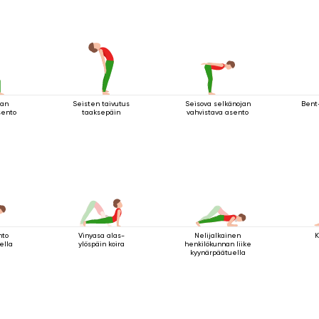
seistessä
jan
Seisten taivutus
Seisova selkänojan
Bent
sento
taaksepäin
vahvistava asento
nto
Vinyasa alas-
Nelijalkainen
K
ella
ylöspäin koira
henkilökunnan liike
kyynärpäätuella