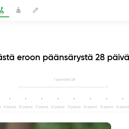
stä eroon päänsärystä 28 päiv
1
päivästä 28
ä
9 päivä
10 päivä
11 päivä
12 päivä
13 päivä
14 päivä
15 päivä
16 päiv