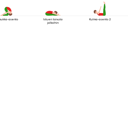
pukka-asento
Istuen taivuta
Kulma-asento 2
jalkoihin