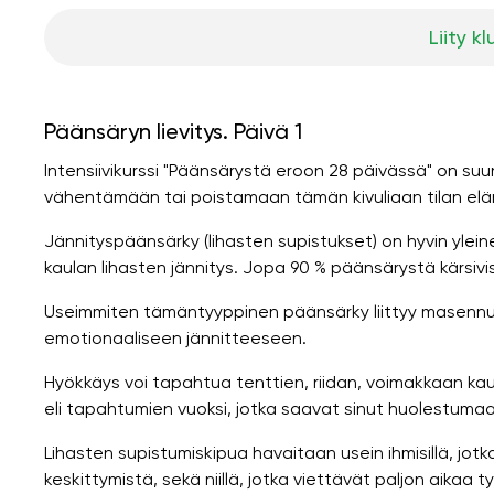
Liity kl
Päänsäryn lievitys. Päivä 1
Intensiivikurssi "Päänsärystä eroon 28 päivässä" on su
vähentämään tai poistamaan tämän kivuliaan tilan el
Jännityspäänsärky (lihasten supistukset) on hyvin ylein
kaulan lihasten jännitys. Jopa 90 % päänsärystä kärsiv
Useimmiten tämäntyyppinen päänsärky liittyy masennuk
emotionaaliseen jännitteeseen.
Hyökkäys voi tapahtua tenttien, riidan, voimakkaan ka
eli tapahtumien vuoksi, jotka saavat sinut huolestumaa
Lihasten supistumiskipua havaitaan usein ihmisillä, jotk
keskittymistä, sekä niillä, jotka viettävät paljon aikaa 