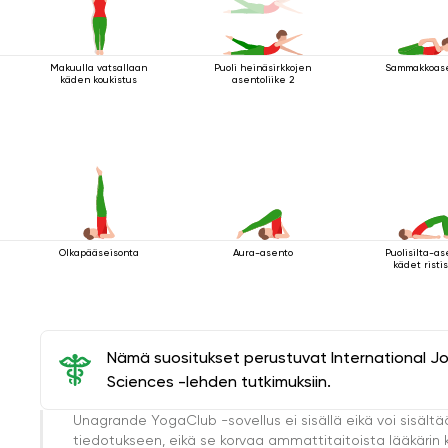
Makuulla vatsallaan
Puoli heinäsirkkojen
Sammakkoas
käden koukistus
asentoliike 2
Olkapääseisonta
Aura-asento
Puolisilta-a
kädet risti
Nämä suositukset perustuvat International J
Sciences -lehden tutkimuksiin.
Unagrande YogaClub -sovellus ei sisällä eikä voi sisältä
tiedotukseen, eikä se korvaa ammattitaitoista lääkärin k