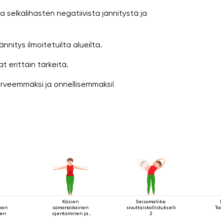
 selkälihasten negatiivista jännitystä ja
nitys ilmoitetuilta alueilta.
t erittäin tärkeitä.
terveemmäksi ja onnellisemmaksi!
Käsien
Seisomaliike
nen
samanaikainen
sivuttaiskallistuksella
Ta
nen
ojentaminen ja
2
pyörittäminen