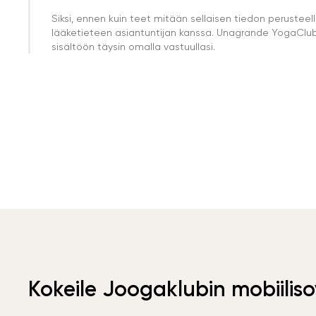
Siksi, ennen kuin teet mitään sellaisen tiedon perust
lääketieteen asiantuntijan kanssa. Unagrande YogaClub e
sisältöön täysin omalla vastuullasi.
Kokeile Joogaklubin mobiiliso