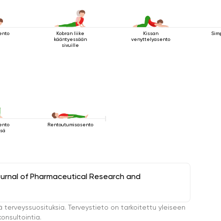
ento
Kobran liike
Kissan
Sim
kääntyessään
venyttelyasento
sivuille
sento
Rentoutumisasento
ssä
ournal of Pharmaceutical Research and
ä terveyssuosituksia. Terveystieto on tarkoitettu yleiseen
onsultointia.