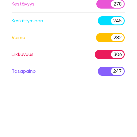
Kestävyys
278
Keskittyminen
245
Voima
282
Liikkuvuus
306
Tasapaino
247