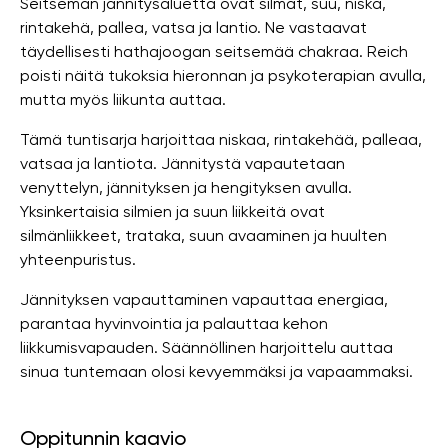
Seitsemän jännitysaluetta ovat silmät, suu, niska,
rintakehä, pallea, vatsa ja lantio. Ne vastaavat
täydellisesti hathajoogan seitsemää chakraa. Reich
poisti näitä tukoksia hieronnan ja psykoterapian avulla,
mutta myös liikunta auttaa.
Tämä tuntisarja harjoittaa niskaa, rintakehää, palleaa,
vatsaa ja lantiota. Jännitystä vapautetaan
venyttelyn, jännityksen ja hengityksen avulla.
Yksinkertaisia ​​silmien ja suun liikkeitä ovat
silmänliikkeet, trataka, suun avaaminen ja huulten
yhteenpuristus.
Jännityksen vapauttaminen vapauttaa energiaa,
parantaa hyvinvointia ja palauttaa kehon
liikkumisvapauden. Säännöllinen harjoittelu auttaa
sinua tuntemaan olosi kevyemmäksi ja vapaammaksi.
Oppitunnin kaavio