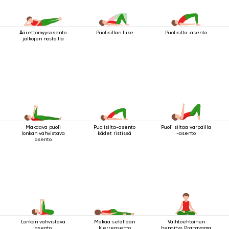
Äärettömyysasento
Puolisillan liike
Puolisilta-asento
jalkojen nostoilla
Makaava puoli
Puolisilta-asento
Puoli siltaa varpailla
lonkan vahvistava
kädet ristissä
-asento
asento
Lonkan vahvistava
Makaa selällään
Vaihtoehtoinen
asento
kierreasento
hengitys Pranayama