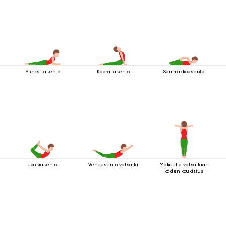
Sfinksi-asento
Kobra-asento
Sammakkoasento
Jousiasento
Veneasento vatsalla
Makuulla vatsallaan
käden koukistus