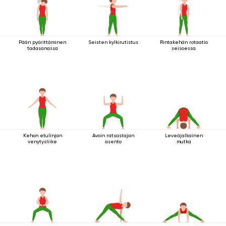
Pään pyörittäminen
Seisten kylkirutistus
Rintakehän rotaatio
tadasanassa
seisoessa
Kehon etulinjan
Avoin ratsastajan
Leveäjalkainen
venytysliike
asento
mutka