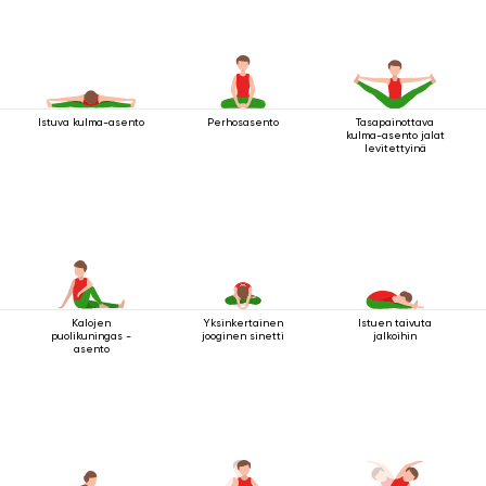
Istuva kulma-asento
Perhosasento
Tasapainottava
kulma-asento jalat
levitettyinä
Kalojen
Yksinkertainen
Istuen taivuta
puolikuningas -
jooginen sinetti
jalkoihin
asento