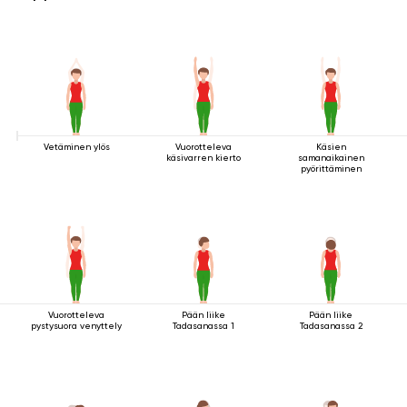
Vetäminen ylös
Vuorotteleva
Käsien
käsivarren kierto
samanaikainen
pyörittäminen
Vuorotteleva
Pään liike
Pään liike
pystysuora venyttely
Tadasanassa 1
Tadasanassa 2