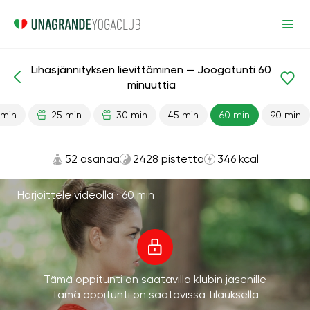
Lihasjännityksen lievittäminen — Joogatunti 60
Valmiit oppitunnit
Rentoutuminen
Stressiä lievittävä
minuuttia
 min
25 min
30 min
45 min
60 min
90 min
52 asanaa
2428 pistettä
346 kcal
Harjoittele videolla ·
60 min
Tämä oppitunti on saatavilla klubin jäsenille
Tämä oppitunti on saatavissa tilauksella