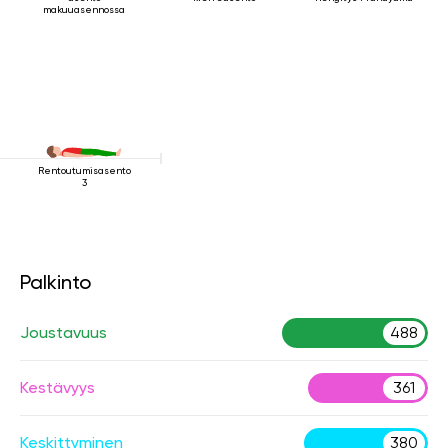
makuuasennossa
Rentoutumisasento
3
Palkinto
Joustavuus
488
Kestävyys
361
Keskittyminen
380