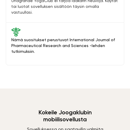
Unagrande YogaClub ei tarjoa lääkärin neuvoja. Käytät
tai luotat sovelluksen sisältöön täysin omalla
vastuullasi.
Nämä suositukset perustuvat International Journal of
Pharmaceutical Research and Sciences -lehden
tutkimuksiin.
Kokeile Joogaklubin
mobiilisovellusta
Sovelluksessa on saatavilla valmiita