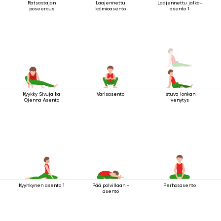
Ratsastajan
Laajennettu
Laajennettu jalka-
poseeraus
kolmioasento
asento 1
Kyykky Sivujalka
Varisasento
Istuva lonkan
Ojenna Asento
venytys
Kyyhkynen asento 1
Pää polvillaan -
Perhosasento
asento