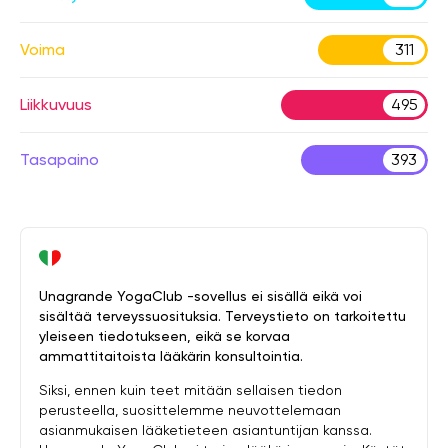
Voima
311
Liikkuvuus
495
Tasapaino
393
Unagrande YogaClub -sovellus ei sisällä eikä voi
sisältää terveyssuosituksia. Terveystieto on tarkoitettu
yleiseen tiedotukseen, eikä se korvaa
ammattitaitoista lääkärin konsultointia.
Siksi, ennen kuin teet mitään sellaisen tiedon
perusteella, suosittelemme neuvottelemaan
asianmukaisen lääketieteen asiantuntijan kanssa.