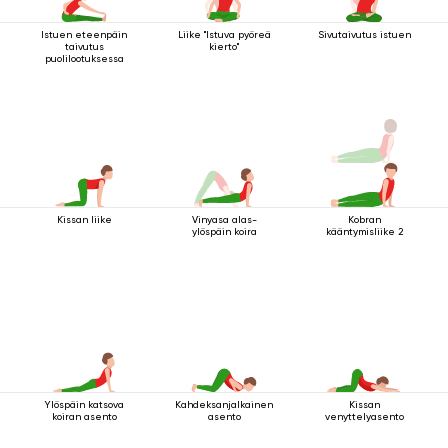
Istuen eteenpäin
Liike "Istuva pyöreä
Sivutaivutus istuen
taivutus
kierto"
puolilootuksessa
Kissan liike
Vinyasa alas-
Kobran
ylöspäin koira
kääntymisliike 2
Ylöspäin katsova
Kahdeksanjalkainen
Kissan
koiran asento
asento
venyttelyasento