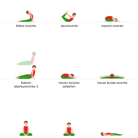
Kobra-asento
Jousiasento
Lapsen asento
Kobran
Istuen taivuta
Istuva kulma-asento
kääntymisliike 2
jalkoihin