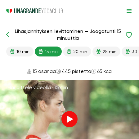
Lihasjännityksen lievittäminen — Joogatunti 15
Valmiit oppitunnit
Rentoutuminen
Stressiä lievittävä
minuuttia
10 min
15 min
20 min
25 min
30 
15 asanaa
445 pistettä
65 kcal
Harjoittele videolla ·
15 min