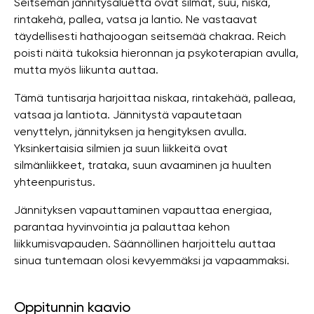
Seitsemän jännitysaluetta ovat silmät, suu, niska,
rintakehä, pallea, vatsa ja lantio. Ne vastaavat
täydellisesti hathajoogan seitsemää chakraa. Reich
poisti näitä tukoksia hieronnan ja psykoterapian avulla,
mutta myös liikunta auttaa.
Tämä tuntisarja harjoittaa niskaa, rintakehää, palleaa,
vatsaa ja lantiota. Jännitystä vapautetaan
venyttelyn, jännityksen ja hengityksen avulla.
Yksinkertaisia ​​silmien ja suun liikkeitä ovat
silmänliikkeet, trataka, suun avaaminen ja huulten
yhteenpuristus.
Jännityksen vapauttaminen vapauttaa energiaa,
parantaa hyvinvointia ja palauttaa kehon
liikkumisvapauden. Säännöllinen harjoittelu auttaa
sinua tuntemaan olosi kevyemmäksi ja vapaammaksi.
Oppitunnin kaavio