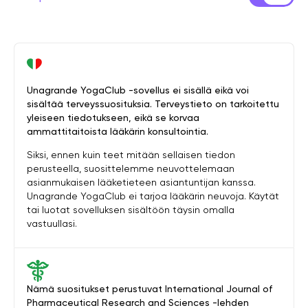
Unagrande YogaClub -sovellus ei sisällä eikä voi
sisältää terveyssuosituksia. Terveystieto on tarkoitettu
yleiseen tiedotukseen, eikä se korvaa
ammattitaitoista lääkärin konsultointia.
Siksi, ennen kuin teet mitään sellaisen tiedon
perusteella, suosittelemme neuvottelemaan
asianmukaisen lääketieteen asiantuntijan kanssa.
Unagrande YogaClub ei tarjoa lääkärin neuvoja. Käytät
tai luotat sovelluksen sisältöön täysin omalla
vastuullasi.
Nämä suositukset perustuvat International Journal of
Pharmaceutical Research and Sciences -lehden