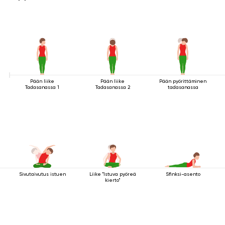
Pään liike
Pään liike
Pään pyörittäminen
Tadasanassa 1
Tadasanassa 2
tadasanassa
Sivutaivutus istuen
Liike "Istuva pyöreä
Sfinksi-asento
kierto"