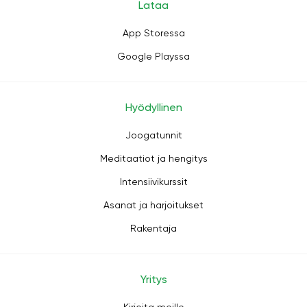
Lataa
App Storessa
Google Playssa
Hyödyllinen
Joogatunnit
Meditaatiot ja hengitys
Intensiivikurssit
Asanat ja harjoitukset
Rakentaja
Yritys