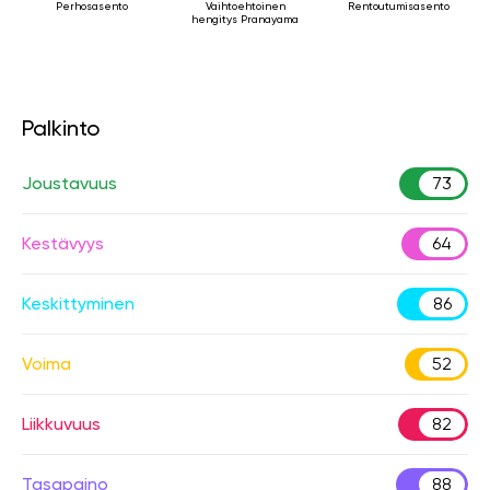
Perhosasento
Vaihtoehtoinen
Rentoutumisasento
hengitys Pranayama
Palkinto
Joustavuus
73
Kestävyys
64
Keskittyminen
86
Voima
52
Liikkuvuus
82
Tasapaino
88