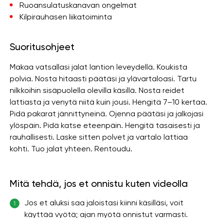
Ruoansulatuskanavan ongelmat
Kilpirauhasen liikatoiminta
Suoritusohjeet
Makaa vatsallasi jalat lantion leveydellä. Koukista
polvia. Nosta hitaasti päätäsi ja ylävartaloasi. Tartu
nilkkoihin sisäpuolella olevilla käsillä. Nosta reidet
lattiasta ja venytä niitä kuin jousi. Hengitä 7–10 kertaa.
Pidä pakarat jännittyneinä. Ojenna päätäsi ja jalkojasi
ylöspäin. Pidä katse eteenpäin. Hengitä tasaisesti ja
rauhallisesti. Laske sitten polvet ja vartalo lattiaa
kohti. Tuo jalat yhteen. Rentoudu.
Mitä tehdä, jos et onnistu kuten videolla
Jos et aluksi saa jaloistasi kiinni käsilläsi, voit
1
käyttää vyötä; ajan myötä onnistut varmasti.