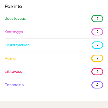
Palkinto
Joustavuus
6
Kestävyys
7
Keskittyminen
2
Voima
9
Liikkuvuus
6
Tasapaino
4