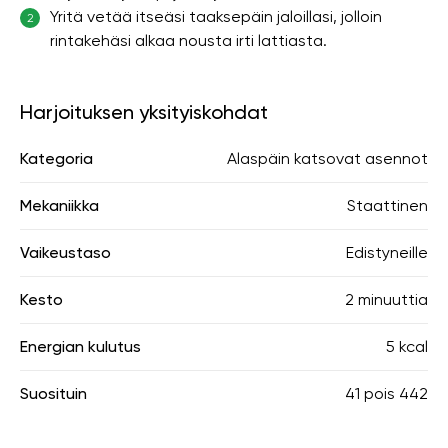
Yritä vetää itseäsi taaksepäin jaloillasi, jolloin
2
rintakehäsi alkaa nousta irti lattiasta.
Harjoituksen yksityiskohdat
Kategoria
Alaspäin katsovat asennot
Mekaniikka
Staattinen
Vaikeustaso
Edistyneille
Kesto
2 minuuttia
Energian kulutus
5 kcal
Suosituin
41
pois
442