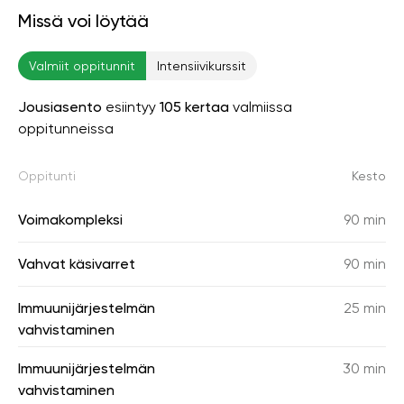
Missä voi löytää
Valmiit oppitunnit
Intensiivikurssit
Jousiasento
esiintyy
105 kertaa
valmiissa
oppitunneissa
Oppitunti
Kesto
Voimakompleksi
90 min
Vahvat käsivarret
90 min
Immuunijärjestelmän
25 min
vahvistaminen
Immuunijärjestelmän
30 min
vahvistaminen