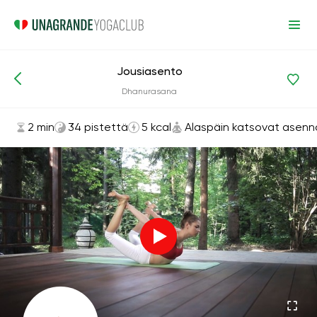
Jousiasento
Asanat ja harjoitukset
Alaspäin katsovat asennot
Dhanurasana
2 min
34 pistettä
5 kcal
Alaspäin katsovat asenn