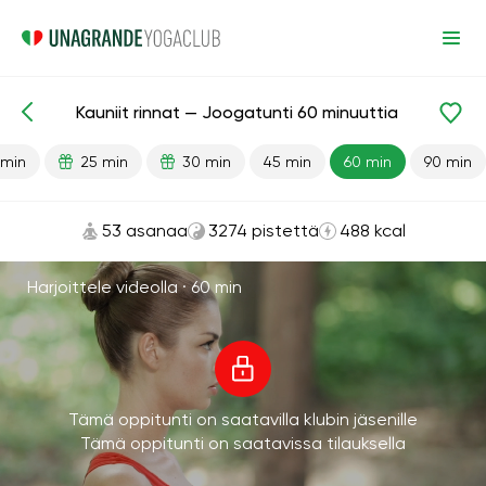
Kauniit rinnat — Joogatunti 60 minuuttia
Valmiit oppitunnit
Rinta
 min
25 min
30 min
45 min
60 min
90 min
53 asanaa
3274 pistettä
488 kcal
Harjoittele videolla ·
60 min
Tämä oppitunti on saatavilla klubin jäsenille
Tämä oppitunti on saatavissa tilauksella