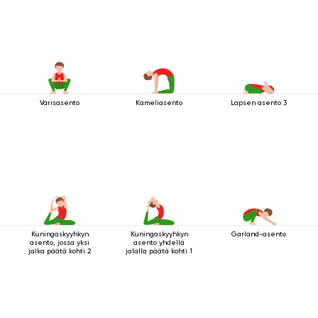
Varisasento
Kameliasento
Lapsen asento 3
Kuningaskyyhkyn
Kuningaskyyhkyn
Garland-asento
asento, jossa yksi
asento yhdellä
jalka päätä kohti 2
jalalla päätä kohti 1