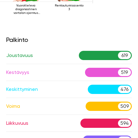
Vuorotteleva
Rentoutumisasento
diagonaalinen
3
vartalon ojennus
makuuasennossa
Palkinto
Joustavuus
619
Kestävyys
519
Keskittyminen
476
Voima
509
Liikkuvuus
594