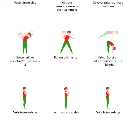
Vetäminen ylös
Käsien
Kokovartalon venytys
samanaikainen
seisten
pyörittäminen
Seisomaliike
Pallon pyöriminen
Kriya: Seisten
sivuttaiskallistuksella
eteenpäin taivutus
2
– lankku
Aurinkotervehdys
Aurinkotervehdys
Aurinkotervehdys