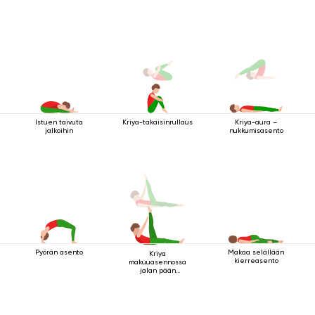
Istuen taivuta
Kriya-takaisinrullaus
Kriya-aura –
jalkoihin
nukkumisasento
Pyörän asento
Makaa selällään
Kriya
kierreasento
makuuasennossa
jalan pään
yläpuolella 2