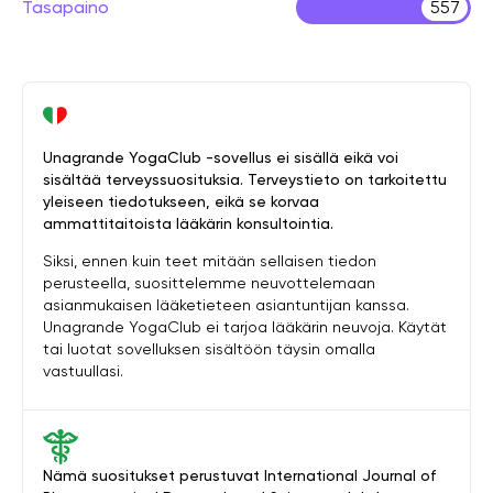
Tasapaino
557
Unagrande YogaClub -sovellus ei sisällä eikä voi
sisältää terveyssuosituksia. Terveystieto on tarkoitettu
yleiseen tiedotukseen, eikä se korvaa
ammattitaitoista lääkärin konsultointia.
Siksi, ennen kuin teet mitään sellaisen tiedon
perusteella, suosittelemme neuvottelemaan
asianmukaisen lääketieteen asiantuntijan kanssa.
Unagrande YogaClub ei tarjoa lääkärin neuvoja. Käytät
tai luotat sovelluksen sisältöön täysin omalla
vastuullasi.
Nämä suositukset perustuvat International Journal of