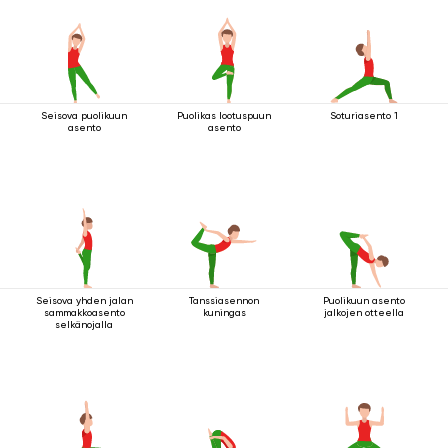
Seisova puolikuun
Puolikas lootuspuun
Soturiasento 1
asento
asento
Seisova yhden jalan
Tanssiasennon
Puolikuun asento
sammakkoasento
kuningas
jalkojen otteella
selkänojalla