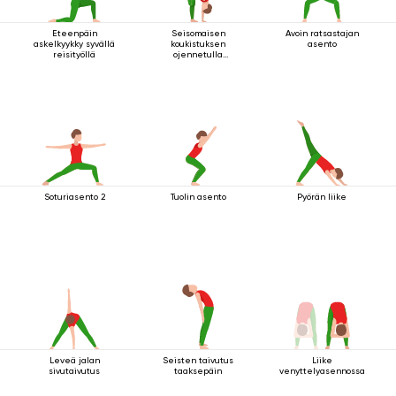
Eteenpäin
Seisomaisen
Avoin ratsastajan
askelkyykky syvällä
koukistuksen
asento
reisityöllä
ojennetulla
koukussa olevalla
jalalla ylös
Soturiasento 2
Tuolin asento
Pyörän liike
Leveä jalan
Seisten taivutus
Liike
sivutaivutus
taaksepäin
venyttelyasennossa