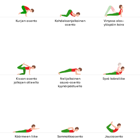
Kahdeksanjalkainen
Vinyasa alas-
Kurjen asento
asento
ylöspäin koira
Kissan asento
Nelijalkainen
Syvä kobraliike
jalkojen otteella
sauva-asento
kyynärpäätuella
Käärmeen liike
Sammakkoasento
Jousiasento