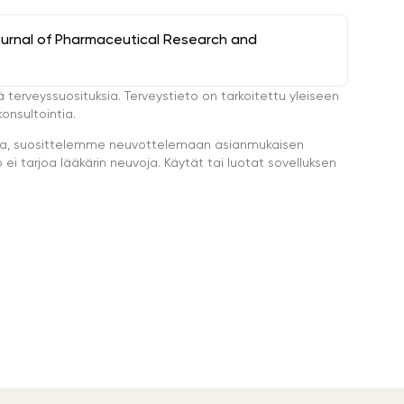
ournal of Pharmaceutical Research and
ä terveyssuosituksia. Terveystieto on tarkoitettu yleiseen
onsultointia.
eella, suosittelemme neuvottelemaan asianmukaisen
i tarjoa lääkärin neuvoja. Käytät tai luotat sovelluksen