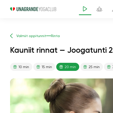
Valmiit oppitunnit
Rinta
Kauniit rinnat — Joogatunti 
10 min
15 min
20 min
25 min