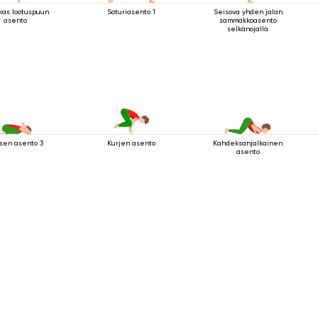
kas lootuspuun
Soturiasento 1
Seisova yhden jalan
asento
sammakkoasento
selkänojalla
sen asento 3
Kahdeksanjalkainen
Kurjen asento
asento