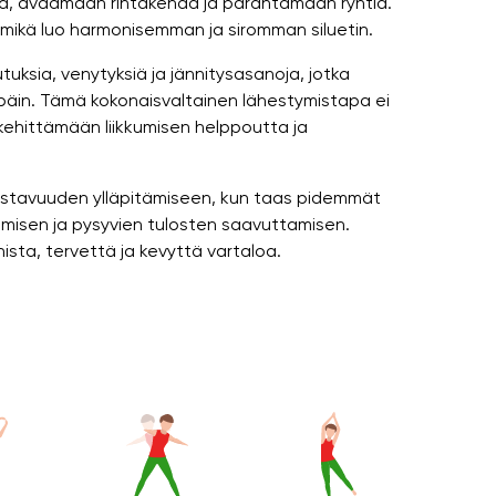
loa, avaamaan rintakehää ja parantamaan ryhtiä.
, mikä luo harmonisemman ja siromman siluetin.
vutuksia, venytyksiä ja jännitysasanoja, jotka
äpäin. Tämä kokonaisvaltainen lähestymistapa ei
ehittämään liikkumisen helppoutta ja
 joustavuuden ylläpitämiseen, kun taas pidemmät
tumisen ja pysyvien tulosten saavuttamisen.
ista, tervettä ja kevyttä vartaloa.