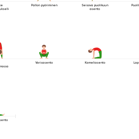
ke
Pallon pyöriminen
Seisova puolikuun
Puoli
tuksella
asento
Varisasento
Kameliasento
Lap
nossa
sento