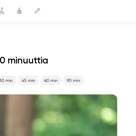
20 minuuttia
Kauniit rinnat
20 min
30 min
45 min
60 min
90 min
sielun lento
01:44
sisäinen rauha
01:27