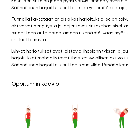
Kauniiden rintojen jooga pyrkii vahvistamaan ylävarta
Säännöllinen harjoittelu auttaa kiinteyttämään rintoja
Tunneilla käytetään erilaisia ​​käsiharjoituksia, selän tai
aktivoivat hengitystä ja laajentavat rintakehää sisält
ainoastaan ​​auta parantamaan ulkonäköä, vaan myös k
itseluottamusta.
Lyhyet harjoitukset ovat loistavia lihasjännityksen ja
harjoitukset mahdollistavat lihasten syvällisen aktivoi
Säännöllinen harjoittelu auttaa sinua ylläpitämään kaun
Oppitunnin kaavio