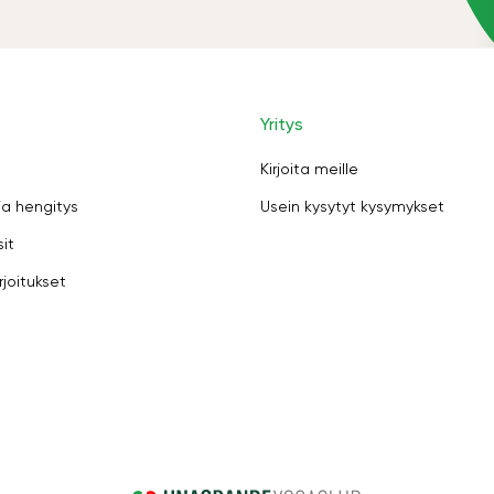
Yritys
Kirjoita meille
ja hengitys
Usein kysytyt kysymykset
sit
rjoitukset