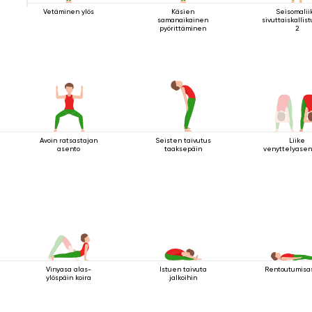
Vetäminen ylös
Käsien
Seisomalii
samanaikainen
sivuttaiskallis
pyörittäminen
2
Avoin ratsastajan
Seisten taivutus
Liike
asento
taaksepäin
venyttelyasen
Vinyasa alas-
Istuen taivuta
Rentoutumisa
ylöspäin koira
jalkoihin