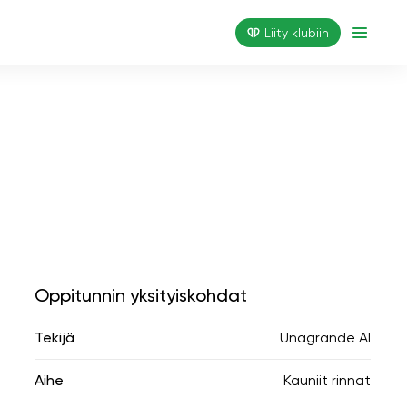
Liity klubiin
Oppitunnin yksityiskohdat
Tekijä
Unagrande AI
Aihe
Kauniit rinnat