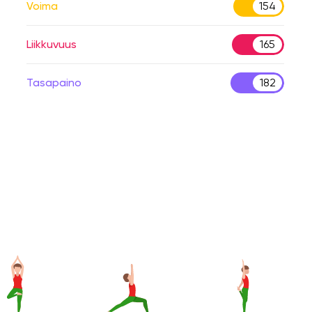
Voima
154
Liikkuvuus
165
Tasapaino
182