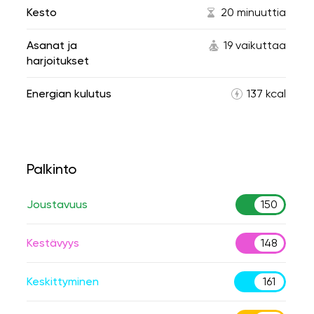
Kesto
20 minuuttia
Asanat ja
19 vaikuttaa
harjoitukset
Energian kulutus
137 kcal
Palkinto
Joustavuus
150
Kestävyys
148
Keskittyminen
161