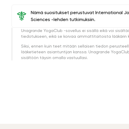
Nämä suositukset perustuvat International J
Sciences -lehden tutkimuksiin.
Unagrande YogaClub -sovellus ei sisällä eikä voi sisältä
tiedotukseen, eikä se korvaa ammattitaitoista lääkärin k
Siksi, ennen kuin teet mitään sellaisen tiedon perust
lääketieteen asiantuntijan kanssa. Unagrande YogaClub e
sisältöön täysin omalla vastuullasi.