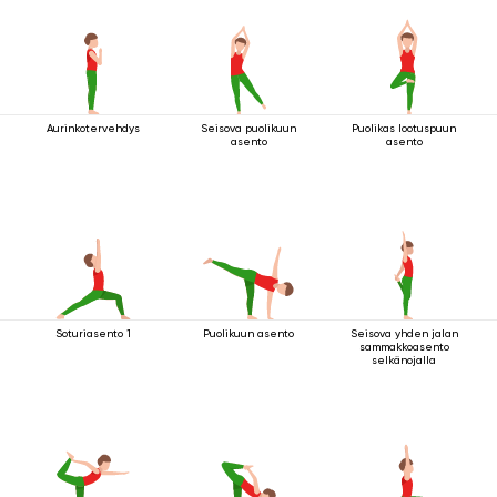
Aurinkotervehdys
Seisova puolikuun
Puolikas lootuspuun
asento
asento
Soturiasento 1
Puolikuun asento
Seisova yhden jalan
sammakkoasento
selkänojalla