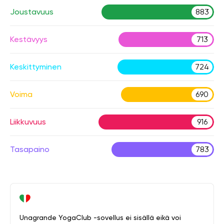
Joustavuus
883
Kestävyys
713
Keskittyminen
724
Voima
690
Liikkuvuus
916
Tasapaino
783
Unagrande YogaClub -sovellus ei sisällä eikä voi