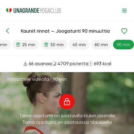
Kauniit rinnat — Joogatunti 90 minuuttia
Valmiit oppitunnit
Rinta
 min
25 min
30 min
45 min
60 min
90 min
66 asanaa
4709 pistettä
693 kcal
Harjoittele videolla ·
90 min
Tämä oppitunti on saatavilla klubin jäsenille
Tämä oppitunti on saatavissa tilauksella