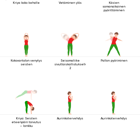
Kriya koko keholle
Vetäminen ylös
Käsien
samanaikainen
pyörittäminen
Kokovartalon venytys
Seisomaliike
Pallon pyöriminen
seisten
sivuttaiskallistuksella
2
Kriya: Seisten
Aurinkotervehdys
Aurinkotervehdys
eteenpäin taivutus
– lankku