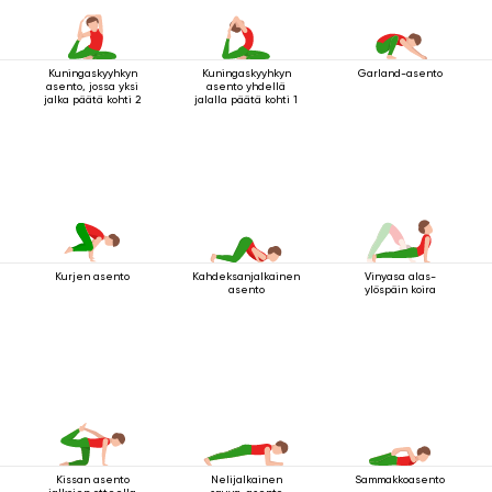
Kuningaskyyhkyn
Kuningaskyyhkyn
Garland-asento
asento, jossa yksi
asento yhdellä
jalka päätä kohti 2
jalalla päätä kohti 1
Kahdeksanjalkainen
Vinyasa alas-
Kurjen asento
asento
ylöspäin koira
Kissan asento
Nelijalkainen
Sammakkoasento