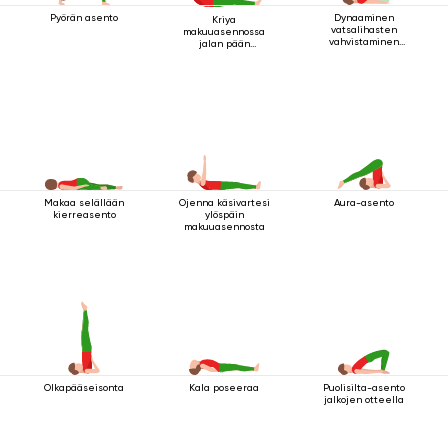
Pyörän asento
Dynaaminen
Kriya
vatsalihasten
makuuasennossa
vahvistaminen
jalan pään
makuuasennossa
yläpuolella 2
Makaa selällään
Ojenna käsivartesi
Aura-asento
kierreasento
ylöspäin
makuuasennosta
Olkapääseisonta
Kala poseeraa
Puolisilta-asento
jalkojen otteella