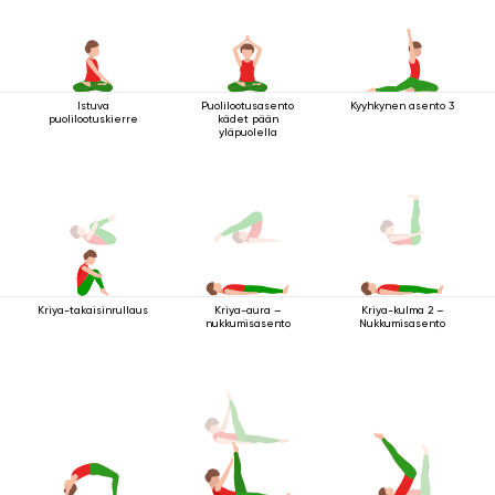
Istuva
Puolilootusasento
Kyyhkynen asento 3
puolilootuskierre
kädet pään
yläpuolella
Kriya-takaisinrullaus
Kriya-aura –
Kriya-kulma 2 –
nukkumisasento
Nukkumisasento