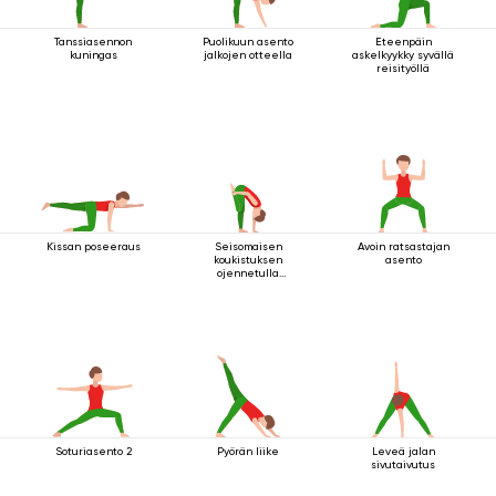
Tanssiasennon
Puolikuun asento
Eteenpäin
kuningas
jalkojen otteella
askelkyykky syvällä
reisityöllä
Kissan poseeraus
Seisomaisen
Avoin ratsastajan
koukistuksen
asento
ojennetulla
koukussa olevalla
jalalla ylös
Soturiasento 2
Pyörän liike
Leveä jalan
sivutaivutus