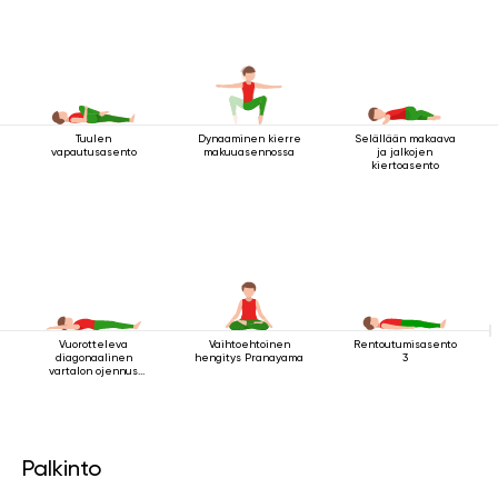
Tuulen
Dynaaminen kierre
Selällään makaava
vapautusasento
makuuasennossa
ja jalkojen
kiertoasento
Vuorotteleva
Vaihtoehtoinen
Rentoutumisasento
diagonaalinen
hengitys Pranayama
3
vartalon ojennus
makuuasennossa
Palkinto