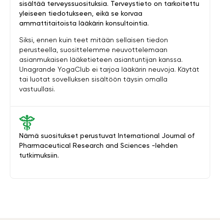
sisältää terveyssuosituksia. Terveystieto on tarkoitettu
yleiseen tiedotukseen, eikä se korvaa
ammattitaitoista lääkärin konsultointia.
Siksi, ennen kuin teet mitään sellaisen tiedon
perusteella, suosittelemme neuvottelemaan
asianmukaisen lääketieteen asiantuntijan kanssa.
Unagrande YogaClub ei tarjoa lääkärin neuvoja. Käytät
tai luotat sovelluksen sisältöön täysin omalla
vastuullasi.
Nämä suositukset perustuvat International Journal of
Pharmaceutical Research and Sciences -lehden
tutkimuksiin.