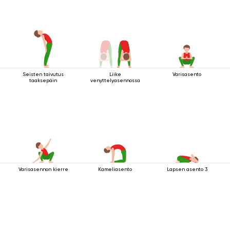
Seisten taivutus
Liike
Varisasento
taaksepäin
venyttelyasennossa
Varisasennon kierre
Kameliasento
Lapsen asento 3