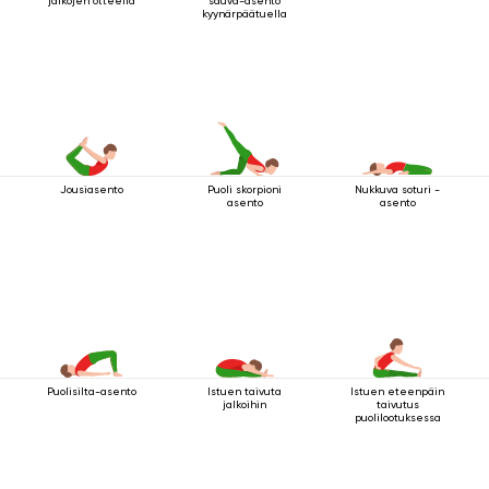
jalkojen otteella
sauva-asento
kyynärpäätuella
Jousiasento
Puoli skorpioni
Nukkuva soturi -
asento
asento
Puolisilta-asento
Istuen taivuta
Istuen eteenpäin
jalkoihin
taivutus
puolilootuksessa