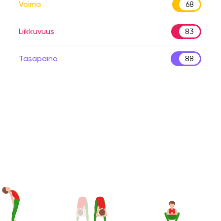
Voima
68
Liikkuvuus
83
Tasapaino
88