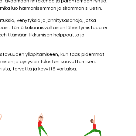
loa, avaamaan rintakehää ja parantamaan ryhtiä.
, mikä luo harmonisemman ja siromman siluetin.
vutuksia, venytyksiä ja jännitysasanoja, jotka
äpäin. Tämä kokonaisvaltainen lähestymistapa ei
ehittämään liikkumisen helppoutta ja
 joustavuuden ylläpitämiseen, kun taas pidemmät
tumisen ja pysyvien tulosten saavuttamisen.
ista, tervettä ja kevyttä vartaloa.