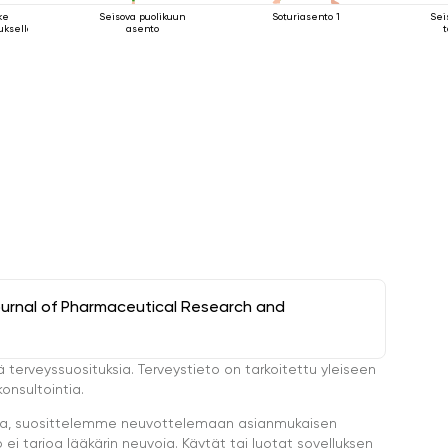
ke
Seisova puolikuun
Soturiasento 1
Sei
tuksella
asento
ournal of Pharmaceutical Research and
ä terveyssuosituksia. Terveystieto on tarkoitettu yleiseen
onsultointia.
eella, suosittelemme neuvottelemaan asianmukaisen
i tarjoa lääkärin neuvoja. Käytät tai luotat sovelluksen