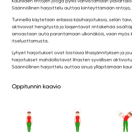
Kauniiden rintojen jooga pyrkii vahvistamaan ylävarta
Säännöllinen harjoittelu auttaa kiinteyttämään rintoja
Tunneilla käytetään erilaisia ​​käsiharjoituksia, selän tai
aktivoivat hengitystä ja laajentavat rintakehää sisält
ainoastaan ​​auta parantamaan ulkonäköä, vaan myös k
itseluottamusta.
Lyhyet harjoitukset ovat loistavia lihasjännityksen ja
harjoitukset mahdollistavat lihasten syvällisen aktivoi
Säännöllinen harjoittelu auttaa sinua ylläpitämään kaun
Oppitunnin kaavio