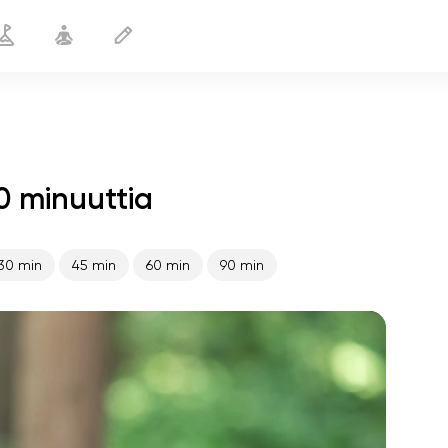
0 minuuttia
Kauniit rinnat
10 min
30 min
45 min
60 min
90 min
sielun lento
01:44
sisäinen rauha
01:27