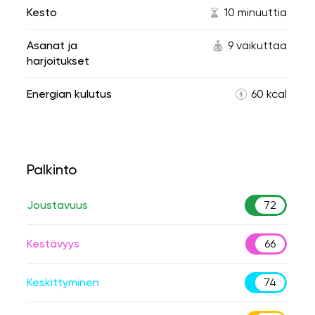
Kesto
10 minuuttia
Asanat ja
9 vaikuttaa
harjoitukset
Energian kulutus
60 kcal
Palkinto
Joustavuus
72
Kestävyys
66
Keskittyminen
74