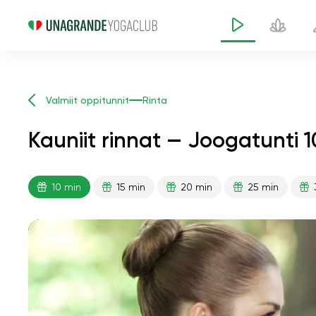
Valmiit oppitunnit
Rinta
Kauniit rinnat — Joogatunti 1
10 min
15 min
20 min
25 min