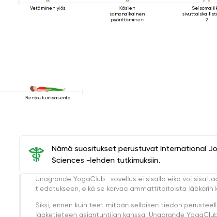
Vetäminen ylös
Käsien
Seisomalii
samanaikainen
sivuttaiskallis
pyörittäminen
2
Rentoutumisasento
Nämä suositukset perustuvat International J
Sciences -lehden tutkimuksiin.
Unagrande YogaClub -sovellus ei sisällä eikä voi sisältä
tiedotukseen, eikä se korvaa ammattitaitoista lääkärin k
Siksi, ennen kuin teet mitään sellaisen tiedon perust
lääketieteen asiantuntijan kanssa. Unagrande YogaClub e