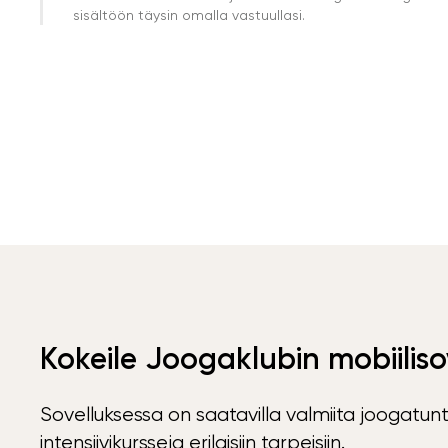
sisältöön täysin omalla vastuullasi.
Kokeile Joogaklubin mobiiliso
Sovelluksessa on saatavilla valmiita joogatunt
intensiivikursseja erilaisiin tarpeisiin.