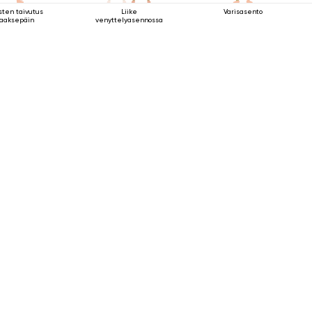
sten taivutus
Liike
Varisasento
taaksepäin
venyttelyasennossa