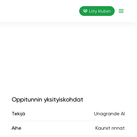
Liity klubiin
Oppitunnin yksityiskohdat
Tekijä
Unagrande AI
Aihe
Kauniit rinnat