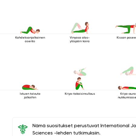
Kahdeksanjalkainen
Vinyasa alas-
Kissan posee
asento
ylöspäin koira
Istuen taivuta
Kriya-takaisinrullaus
Kriya-aura
jalkoihin
nukkumisas
Nämä suositukset perustuvat International J
Sciences -lehden tutkimuksiin.