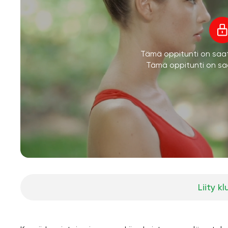
Tämä oppitunti on saatav
Tämä oppitunti on saa
Liity kl