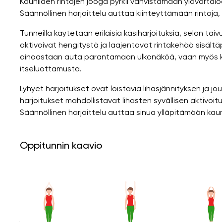
Kauniiden rintojen jooga pyrkii vahvistamaan ylävarta
Säännöllinen harjoittelu auttaa kiinteyttämään rintoja
Tunneilla käytetään erilaisia ​​käsiharjoituksia, selän tai
aktivoivat hengitystä ja laajentavat rintakehää sisält
ainoastaan ​​auta parantamaan ulkonäköä, vaan myös k
itseluottamusta.
Lyhyet harjoitukset ovat loistavia lihasjännityksen ja
harjoitukset mahdollistavat lihasten syvällisen aktivoi
Säännöllinen harjoittelu auttaa sinua ylläpitämään kaun
Oppitunnin kaavio