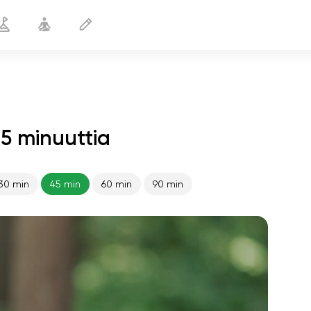
45 minuuttia
30 min
45 min
60 min
90 min
sielun lento
01:44
sisäinen rauha
01:27