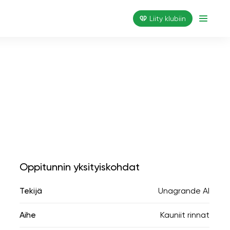
Liity klubiin
Oppitunnin yksityiskohdat
Tekijä
Unagrande AI
Aihe
Kauniit rinnat