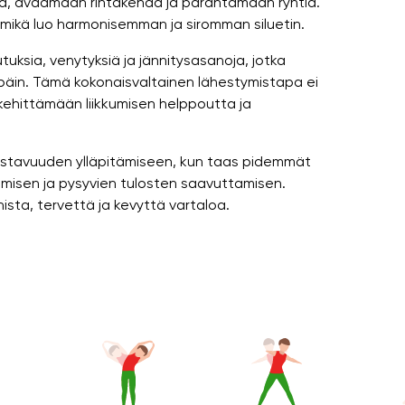
loa, avaamaan rintakehää ja parantamaan ryhtiä.
, mikä luo harmonisemman ja siromman siluetin.
vutuksia, venytyksiä ja jännitysasanoja, jotka
äpäin. Tämä kokonaisvaltainen lähestymistapa ei
ehittämään liikkumisen helppoutta ja
 joustavuuden ylläpitämiseen, kun taas pidemmät
tumisen ja pysyvien tulosten saavuttamisen.
ista, tervettä ja kevyttä vartaloa.