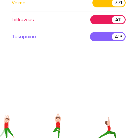
Voima
371
Liikkuvuus
411
Tasapaino
419