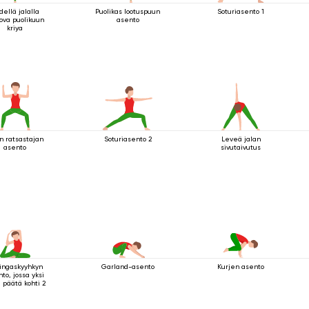
dellä jalalla
Puolikas lootuspuun
Soturiasento 1
ova puolikuun
asento
kriya
n ratsastajan
Soturiasento 2
Leveä jalan
asento
sivutaivutus
ingaskyyhkyn
Garland-asento
Kurjen asento
to, jossa yksi
a päätä kohti 2