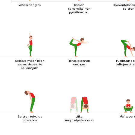
Vetäminen ylös
Käsien
Kokovartalon v
samanaikainen
seisten
pyörittäminen
Seisova yhden jalan
Tanssiasennon
Puolikuun as
sammakkoasento
kuningas
jalkojen otte
selkänojalla
Seisten taivutus
Liike
Varisasen
taaksepäin
venyttelyasennossa