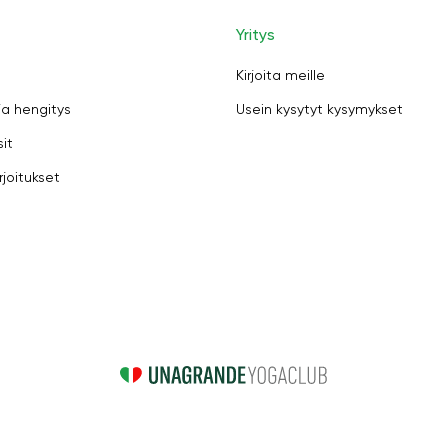
Yritys
Kirjoita meille
ja hengitys
Usein kysytyt kysymykset
sit
rjoitukset