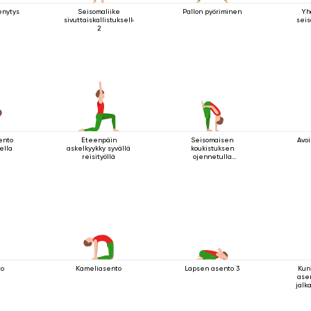
enytys
Seisomaliike
Pallon pyöriminen
Yh
sivuttaiskallistuksella
seis
2
ento
Eteenpäin
Seisomaisen
Avoi
ella
askelkyykky syvällä
koukistuksen
reisityöllä
ojennetulla
koukussa olevalla
jalalla ylös
to
Kameliasento
Lapsen asento 3
Kun
asen
jalk