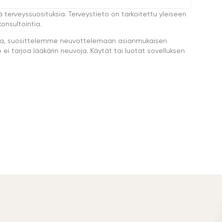
ä terveyssuosituksia. Terveystieto on tarkoitettu yleiseen
onsultointia.
eella, suosittelemme neuvottelemaan asianmukaisen
i tarjoa lääkärin neuvoja. Käytät tai luotat sovelluksen