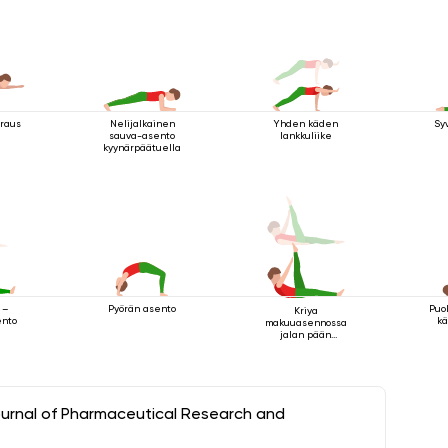
raus
Nelijalkainen
Yhden käden
Sy
sauva-asento
lankkuliike
kyynärpäätuella
Pyörän asento
Puol
 –
Kriya
kä
ento
makuuasennossa
jalan pään
yläpuolella 2
ournal of Pharmaceutical Research and