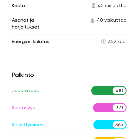
Kesto
45 minuuttia
Asanat ja
40 vaikuttaa
harjoitukset
Energian kulutus
352 kcal
Palkinto
Joustavuus
410
Kestävyys
371
Keskittyminen
365