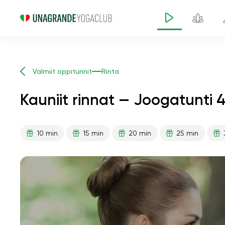
Valmiit oppitunnit
Rinta
Kauniit rinnat — Joogatunti 
10 min
15 min
20 min
25 min