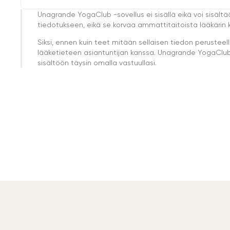
Unagrande YogaClub -sovellus ei sisällä eikä voi sisältä
tiedotukseen, eikä se korvaa ammattitaitoista lääkärin k
Siksi, ennen kuin teet mitään sellaisen tiedon perust
lääketieteen asiantuntijan kanssa. Unagrande YogaClub e
sisältöön täysin omalla vastuullasi.