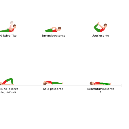
vä kobraliike
Sammakkoasento
Jousiasento
isilta-asento
Kala poseeraa
Rentoutumisasento
det ristissä
2