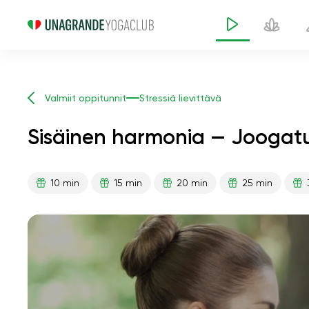
Valmiit oppitunnit
Stressiä lievittävä
Sisäinen harmonia — Joogatu
10 min
15 min
20 min
25 min