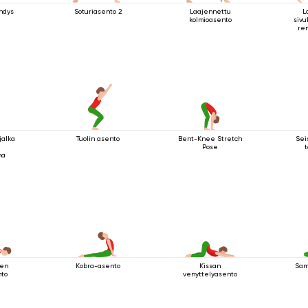
hdys
Soturiasento 2
Laajennettu
L
kolmioasento
siv
re
polv
jalka
Tuolin asento
Bent-Knee Stretch
Sei
Pose
na
nen
Kobra-asento
Kissan
Sam
nto
venyttelyasento