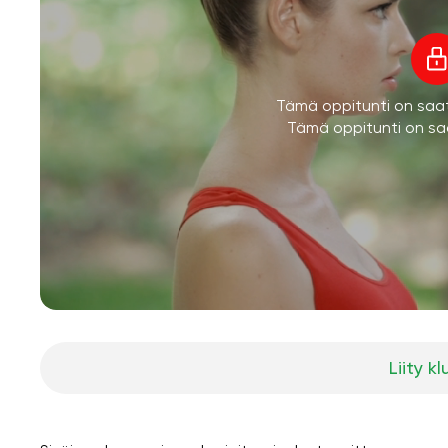
Tämä oppitunti on saatav
Tämä oppitunti on saa
Liity kl