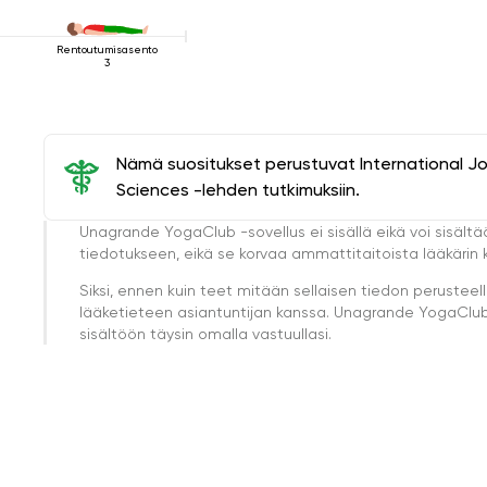
Rentoutumisasento
3
Nämä suositukset perustuvat International J
Sciences -lehden tutkimuksiin.
Unagrande YogaClub -sovellus ei sisällä eikä voi sisältä
tiedotukseen, eikä se korvaa ammattitaitoista lääkärin k
Siksi, ennen kuin teet mitään sellaisen tiedon perust
lääketieteen asiantuntijan kanssa. Unagrande YogaClub e
sisältöön täysin omalla vastuullasi.