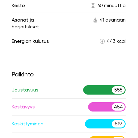
Kesto
60 minuuttia
Asanat ja
41 asanaan
harjoitukset
Energian kulutus
443 kcal
Palkinto
Joustavuus
555
Kestävyys
454
Keskittyminen
519