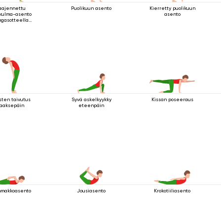
aajennettu
Puolikuun asento
Kierretty puolikuun
ukulma-asento
asento
ngasotteella
en alapuolelta
sten taivutus
Syvä askelkyykky
Kissan poseeraus
taaksepäin
eteenpäin
makkoasento
Jousiasento
Krokotiiliasento