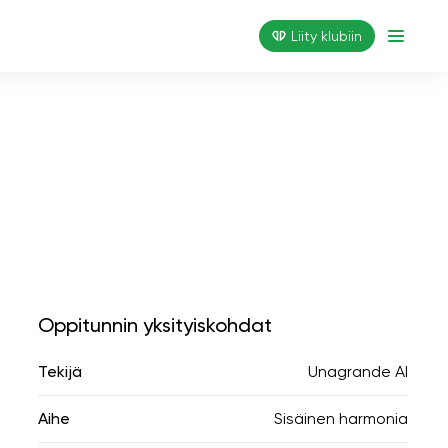
Liity klubiin
Oppitunnin yksityiskohdat
Tekijä
Unagrande AI
Aihe
Sisäinen harmonia