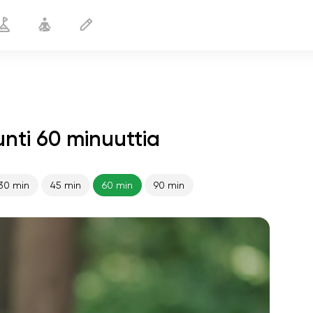
nti 60 minuuttia
30 min
45 min
60 min
90 min
sielun lento
01:44
sisäinen rauha
01:27