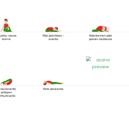
ljettu istuva
Pää polvillaan -
Käänteinen pää
kierre
asento
polven mutkassa
rausasento
Kala poseeraa
jalkojen
rttumisella