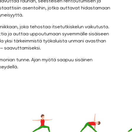
saavuttaa rauhan, seesteisen rentoutumisen ja
staattisiin asentoihin, jotka auttavat hidastamaan
yneisyyttä.
ikkaan, joka tehostaa itsetutkiskelun vaikutusta.
uttia ja auttaa uppoutumaan syvemmälle sisäiseen
a yksi tärkeimmistä työkaluista unmani avasthan
 – saavuttamiseksi.
armonian tunne. Ajan myötä saapuu sisäinen
lkeydellä.