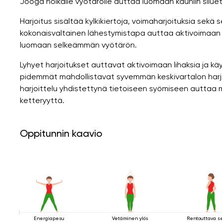
Jooga hoikalle vyötärölle auttaa luomaan kauniin siluet
Harjoitus sisältää kylkikiertoja, voimaharjoituksia sekä
kokonaisvaltainen lähestymistapa auttaa aktivoimaan k
luomaan selkeämmän vyötärön.
Lyhyet harjoitukset auttavat aktivoimaan lihaksia ja k
pidemmät mahdollistavat syvemmän keskivartalon harjo
harjoittelu yhdistettynä tietoiseen syömiseen auttaa
ketteryyttä.
Oppitunnin kaavio
Energiapesu
Vetäminen ylös
Rentouttava s