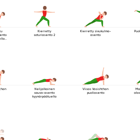
tu
Kierretty
Kierretty sivukulma-
Puo
ento
soturiasento 2
asento
lla
lelta
hthan
Nelijalkainen
Viisas Vasishthan
Ma
sauva-asento
puoliasento
ala
kyynärpäätuella