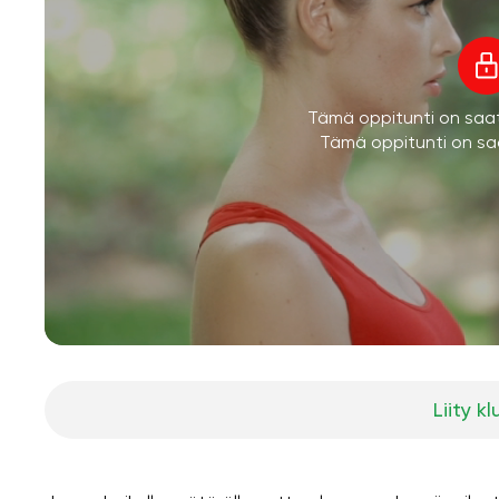
Tämä oppitunti on saatav
Tämä oppitunti on saa
Liity kl