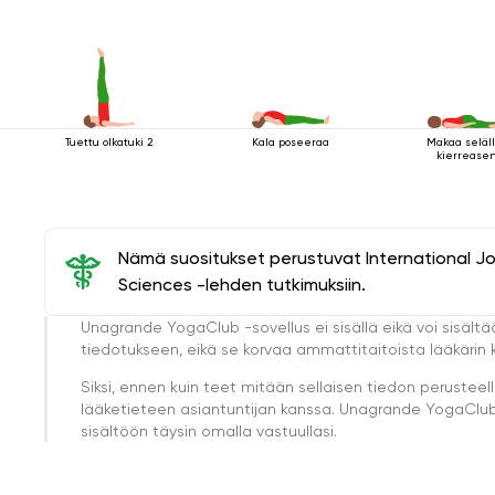
Tuettu olkatuki 2
Kala poseeraa
Makaa seläl
kierreasen
Nämä suositukset perustuvat International J
Sciences -lehden tutkimuksiin.
Unagrande YogaClub -sovellus ei sisällä eikä voi sisältä
tiedotukseen, eikä se korvaa ammattitaitoista lääkärin k
Siksi, ennen kuin teet mitään sellaisen tiedon perust
lääketieteen asiantuntijan kanssa. Unagrande YogaClub e
sisältöön täysin omalla vastuullasi.