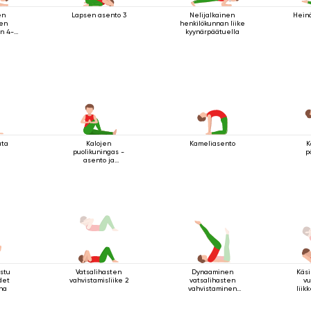
en
Lapsen asento 3
Nelijalkainen
Hein
ten
henkilökunnan liike
n 4-
kyynärpäätuella
va-
a
ella
uta
Kalojen
Kameliasento
K
puolikuningas -
p
asento ja
tervehdysmudra
istu
Vatsalihasten
Dynaaminen
Käsi
det
vahvistamisliike 2
vatsalihasten
vu
na
vahvistaminen
liik
makuuasennossa