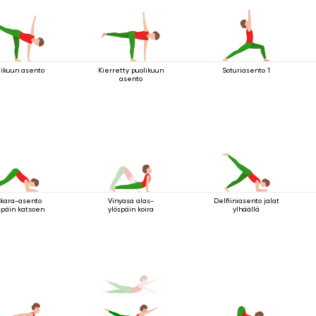
likuun asento
Kierretty puolikuun
Soturiasento 1
asento
kara-asento
Vinyasa alas-
Delfiiniasento jalat
späin katsoen
ylöspäin koira
ylhäällä