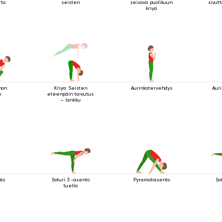
rto
seisten
seisova puolikuun
sivutt
kriya
non
Kriya: Seisten
Aurinkotervehdys
Aur
e
eteenpäin taivutus
– lankku
nto
Soturi 3 -asento
Pyramidiasento
So
tuella