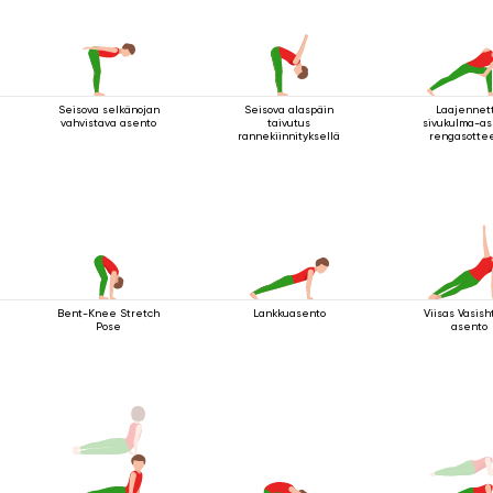
Seisova selkänojan
Seisova alaspäin
Laajennet
vahvistava asento
taivutus
sivukulma-as
rannekiinnityksellä
rengasottee
polven alapuo
Bent-Knee Stretch
Lankkuasento
Viisas Vasis
Pose
asento