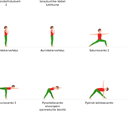
aiskallistuksella
taivutusliike kädet
2
lukittuina
inkotervehdys
Aurinkotervehdys
Soturiasento 2
turiasento 3
Pyramidiasento
Pyörivä kolmioasento
eteenpäin
ojennetuilla käsillä