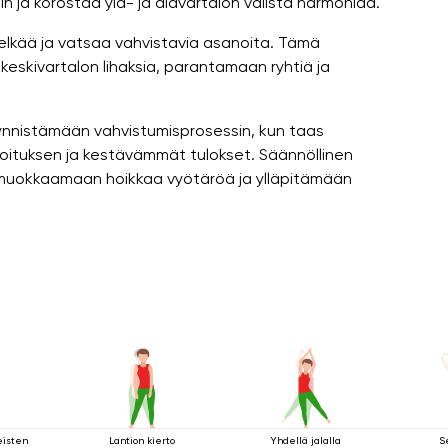
in ja korostaa ylä- ja alavartalon välistä harmoniaa.
 selkää ja vatsaa vahvistavia asanoita. Tämä
eskivartalon lihaksia, parantamaan ryhtiä ja
äynnistämään vahvistumisprosessin, kun taas
ituksen ja kestävämmät tulokset. Säännöllinen
 muokkaamaan hoikkaa vyötäröä ja ylläpitämään
eisten
Lantion kierto
Yhdellä jalalla
S