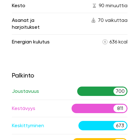
Kesto
90 minuuttia
Asanat ja
70 vaikuttaa
harjoitukset
Energian kulutus
636 kcal
Palkinto
Joustavuus
700
Kestävyys
811
Keskittyminen
673