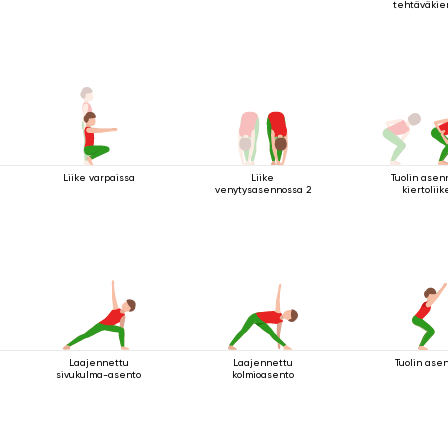
tehtäväkie
Liike varpaissa
Liike
Tuolin asen
venytysasennossa 2
kiertoliik
Laajennettu
Laajennettu
Tuolin ase
sivukulma-asento
kolmioasento