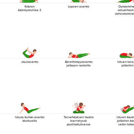
Kobran
Lapsen asento
Dynaamin
kääntymisliike 2
vatsalihas
vahvistamine
tangon sau
asennoll
kyynärpäätu
Jousiasento
Äärettömyysasento
Istuen taiv
jalkojen nostoilla
jalkoihin
Istuva kulma-asento
Tervehdyksen mudra
Istuen kouk
käsituella
kierretyssä
jalkoihin kä
puolilootuksessa
selän taka