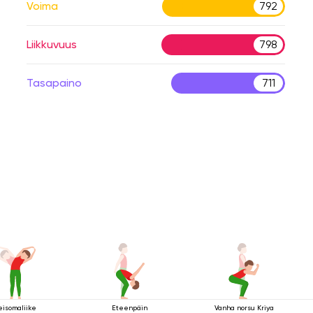
Voima
792
Liikkuvuus
798
Tasapaino
711
eisomaliike
Eteenpäin
Vanha norsu Kriya