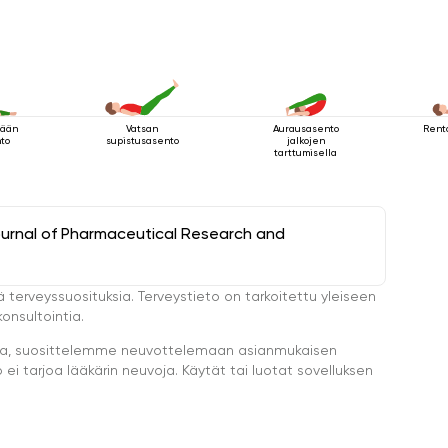
lään
Vatsan
Aurausasento
Rent
to
supistusasento
jalkojen
tarttumisella
ournal of Pharmaceutical Research and
ä terveyssuosituksia. Terveystieto on tarkoitettu yleiseen
onsultointia.
eella, suosittelemme neuvottelemaan asianmukaisen
i tarjoa lääkärin neuvoja. Käytät tai luotat sovelluksen