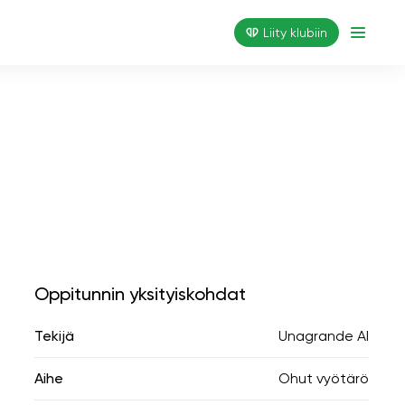
Liity klubiin
Oppitunnin yksityiskohdat
Tekijä
Unagrande AI
Aihe
Ohut vyötärö