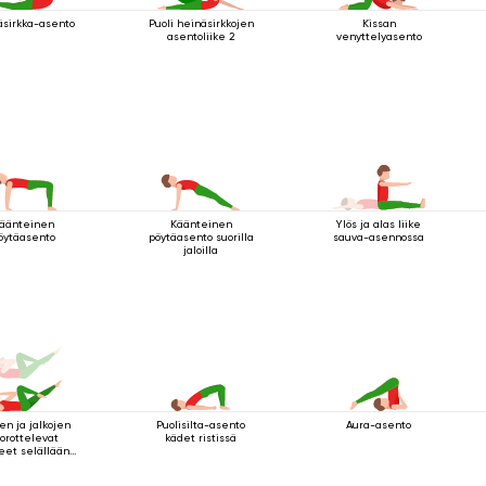
äsirkka-asento
Puoli heinäsirkkojen
Kissan
asentoliike 2
venyttelyasento
äänteinen
Käänteinen
Ylös ja alas liike
öytäasento
pöytäasento suorilla
sauva-asennossa
jaloilla
en ja jalkojen
Puolisilta-asento
Aura-asento
orottelevat
kädet ristissä
keet selällään
maatessa