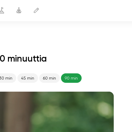
0 minuuttia
30 min
45 min
60 min
90 min
sielun lento
01:44
sisäinen rauha
01:27