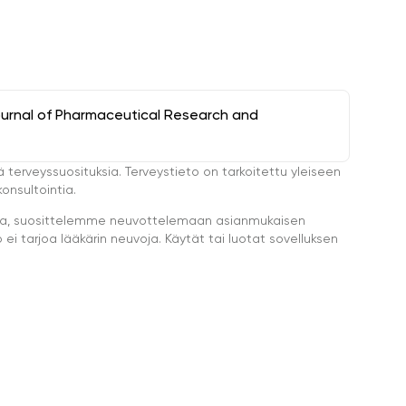
ournal of Pharmaceutical Research and
ä terveyssuosituksia. Terveystieto on tarkoitettu yleiseen
onsultointia.
eella, suosittelemme neuvottelemaan asianmukaisen
i tarjoa lääkärin neuvoja. Käytät tai luotat sovelluksen