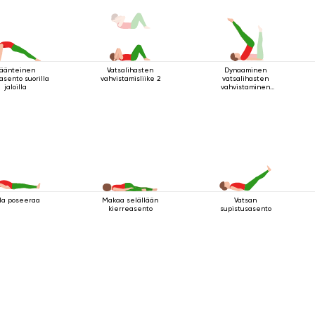
äänteinen
Vatsalihasten
Dynaaminen
asento suorilla
vahvistamisliike 2
vatsalihasten
jaloilla
vahvistaminen
makuuasennossa
la poseeraa
Makaa selällään
Vatsan
kierreasento
supistusasento