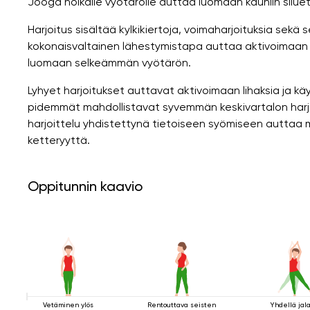
Jooga hoikalle vyötärölle auttaa luomaan kauniin siluet
Harjoitus sisältää kylkikiertoja, voimaharjoituksia sekä
kokonaisvaltainen lähestymistapa auttaa aktivoimaan k
luomaan selkeämmän vyötärön.
Lyhyet harjoitukset auttavat aktivoimaan lihaksia ja k
pidemmät mahdollistavat syvemmän keskivartalon harjo
harjoittelu yhdistettynä tietoiseen syömiseen auttaa
ketteryyttä.
Oppitunnin kaavio
Vetäminen ylös
Rentouttava seisten
Yhdellä jala