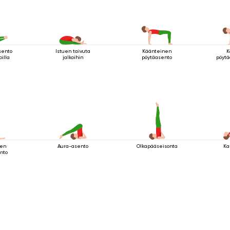
sento
Istuen taivuta
Käänteinen
K
oilla
jalkoihin
pöytäasento
pöytä
ien
Aura-asento
Olkapääseisonta
Ka
ento