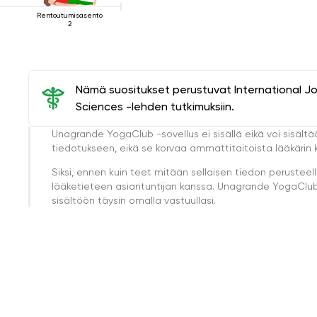
Rentoutumisasento
2
Nämä suositukset perustuvat International J
Sciences -lehden tutkimuksiin.
Unagrande YogaClub -sovellus ei sisällä eikä voi sisältä
tiedotukseen, eikä se korvaa ammattitaitoista lääkärin k
Siksi, ennen kuin teet mitään sellaisen tiedon perust
lääketieteen asiantuntijan kanssa. Unagrande YogaClub e
sisältöön täysin omalla vastuullasi.