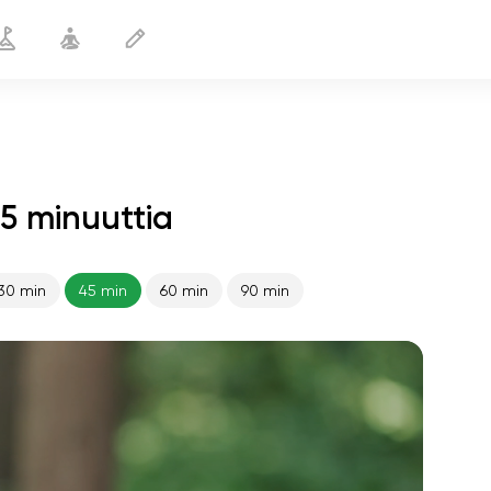
5 minuuttia
30 min
45 min
60 min
90 min
sielun lento
01:44
sisäinen rauha
01:27