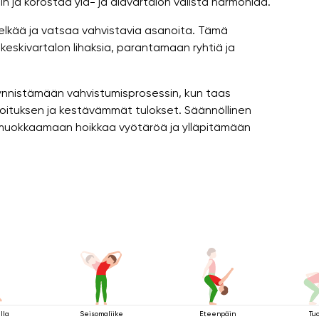
in ja korostaa ylä- ja alavartalon välistä harmoniaa.
 selkää ja vatsaa vahvistavia asanoita. Tämä
eskivartalon lihaksia, parantamaan ryhtiä ja
äynnistämään vahvistumisprosessin, kun taas
ituksen ja kestävämmät tulokset. Säännöllinen
 muokkaamaan hoikkaa vyötäröä ja ylläpitämään
lla
Seisomaliike
Eteenpäin
Tu