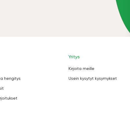
Yritys
Kirjoita meille
ja hengitys
Usein kysytyt kysymykset
sit
rjoitukset