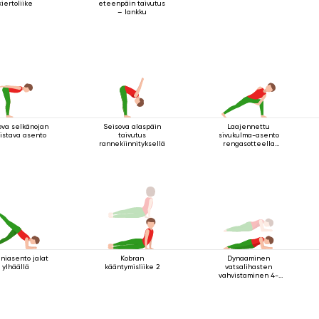
kiertoliike
eteenpäin taivutus
– lankku
ova selkänojan
Seisova alaspäin
Laajennettu
istava asento
taivutus
sivukulma-asento
rannekiinnityksellä
rengasotteella
polven alapuolelta
iniasento jalat
Kobran
Dynaaminen
ylhäällä
kääntymisliike 2
vatsalihasten
vahvistaminen 4-
tangon sauva-
asennolla
kyynärpäätuella