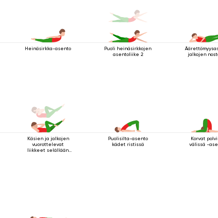
Heinäsirkka-asento
Puoli heinäsirkkojen
Äärettömyysa
asentoliike 2
jalkojen nost
Käsien ja jalkojen
Puolisilta-asento
Korvat polv
vuorottelevat
kädet ristissä
välissä -as
liikkeet selällään
maatessa