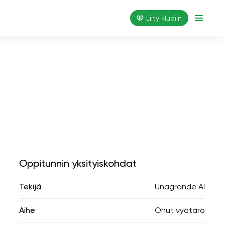
Liity klubiin
Oppitunnin yksityiskohdat
Tekijä
Unagrande AI
Aihe
Ohut vyötärö