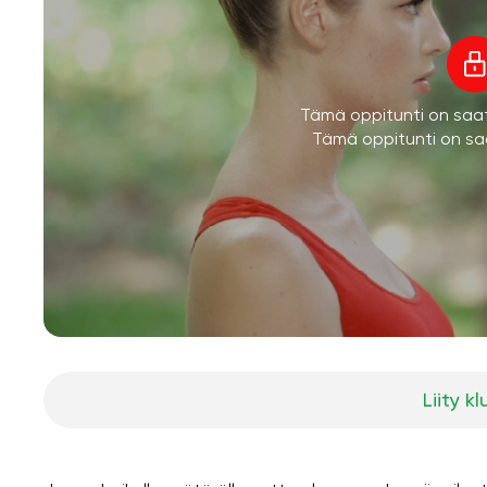
Tämä oppitunti on saatav
Tämä oppitunti on saa
Liity kl