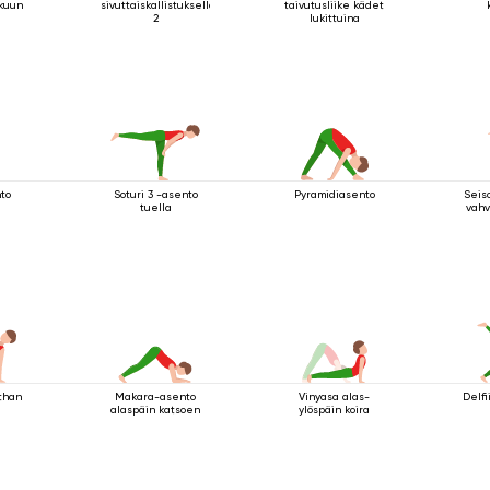
ikuun
sivuttaiskallistuksella
taivutusliike kädet
2
lukittuina
nto
Soturi 3 -asento
Pyramidiasento
Seis
tuella
vahv
hthan
Makara-asento
Vinyasa alas-
Delfi
alaspäin katsoen
ylöspäin koira