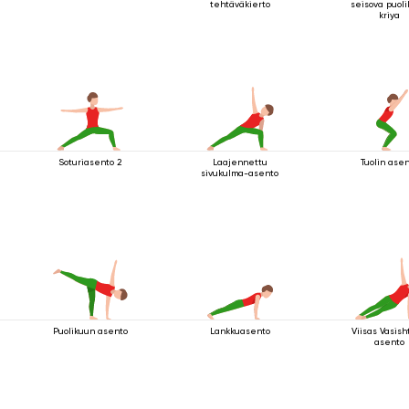
tehtäväkierto
seisova puol
kriya
Soturiasento 2
Laajennettu
Tuolin ase
sivukulma-asento
Puolikuun asento
Lankkuasento
Viisas Vasis
asento