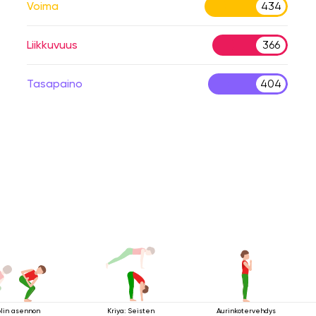
Voima
434
Liikkuvuus
366
Tasapaino
404
olin asennon
Kriya: Seisten
Aurinkotervehdys