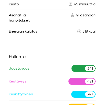
Kesto
45 minuuttia
Asanat ja
41 asanaan
harjoitukset
Energian kulutus
318 kcal
Palkinto
Joustavuus
341
Kestävyys
421
Keskittyminen
347