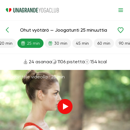
Ohut vyötärö — Joogatunti 25 minuuttia
Valmiit oppitunnit
Vyötärö
Painonpudotus
20 min
25 min
30 min
45 min
60 min
90 mi
24 asanaa
1106 pistettä
154 kcal
Harjoittele videolla ·
25 min