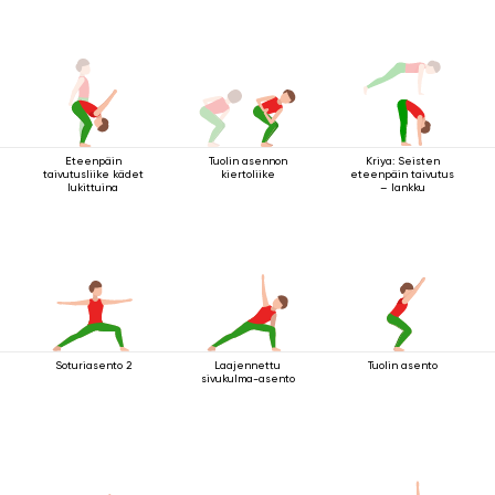
Eteenpäin
Tuolin asennon
Kriya: Seisten
taivutusliike kädet
kiertoliike
eteenpäin taivutus
lukittuina
– lankku
Soturiasento 2
Laajennettu
Tuolin asento
sivukulma-asento