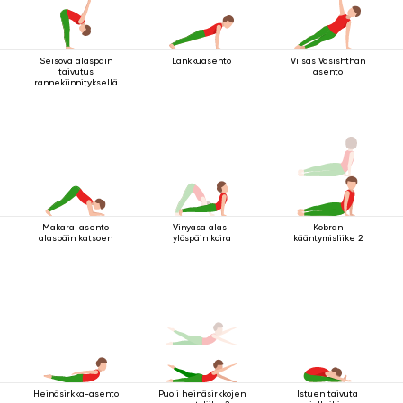
Seisova alaspäin
Lankkuasento
Viisas Vasishthan
taivutus
asento
rannekiinnityksellä
Makara-asento
Vinyasa alas-
Kobran
alaspäin katsoen
ylöspäin koira
kääntymisliike 2
Heinäsirkka-asento
Puoli heinäsirkkojen
Istuen taivuta