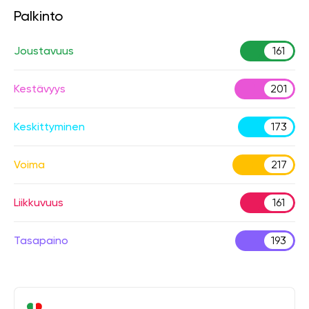
Palkinto
Joustavuus
161
Kestävyys
201
Keskittyminen
173
Voima
217
Liikkuvuus
161
Tasapaino
193