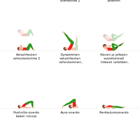
asentoliike 2
jalkoihin
Vatsalihasten
Dynaaminen
Käsien ja jalkojen
vahvistamisliike 2
vatsalihasten
vuorottelevat
vahvistaminen
liikkeet selällään
makuuasennossa
maatessa
Puolisilta-asento
Aura-asento
Rentoutumisasento
kädet ristissä