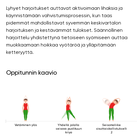
Lyhyet harjoitukset auttavat aktivoimaan lihaksia ja
käynnistämään vahvistumisprosessin, kun taas
pidemmät mahdollistavat syvemmän keskivartalon
harjoituksen ja kestävämmät tulokset. Säännöllinen
harjoittelu yhdistettynä tietoiseen syömiseen auttaa
muokkaamaan hoikkaa vyötäröä ja ylläpitämään
ketteryyttä.
Oppitunnin kaavio
Vetäminen ylös
Yhdellä jalalla
Seisomaliike
seisova puolikuun
sivuttaiskallistuksella
kriya
2