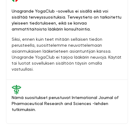
Unagrande YogaClub -sovellus ei sisällä eikä voi
sisältää terveyssuosituksia. Terveystieto on tarkoitettu
yleiseen tiedotukseen, eikä se korvaa
ammattitaitoista lääkärin konsultointia.
Siksi, ennen kuin teet mitään sellaisen tiedon
perusteella, suosittelemme neuvottelemaan
asianmukaisen lääketieteen asiantuntijan kanssa.
Unagrande YogaClub ei tarjoa lääkärin neuvoja. Käytät
tai luotat sovelluksen sisältöön täysin omalla
vastuullasi.
Nämä suositukset perustuvat International Journal of
Pharmaceutical Research and Sciences -lehden
tutkimuksiin.