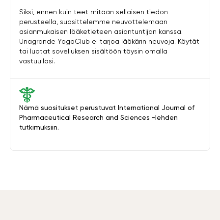
Siksi, ennen kuin teet mitään sellaisen tiedon
perusteella, suosittelemme neuvottelemaan
asianmukaisen lääketieteen asiantuntijan kanssa.
Unagrande YogaClub ei tarjoa lääkärin neuvoja. Käytät
tai luotat sovelluksen sisältöön täysin omalla
vastuullasi.
Nämä suositukset perustuvat International Journal of
Pharmaceutical Research and Sciences -lehden
tutkimuksiin.