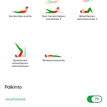
Heinäsirkka-asento
Puoli heinäsirkkojen
Vatsalihasten
asentoliike 2
vahvistamisliike 2
Dynaaminen
Rentoutumisasento
vatsalihasten
vahvistaminen
makuuasennossa
Palkinto
Joustavuus
79