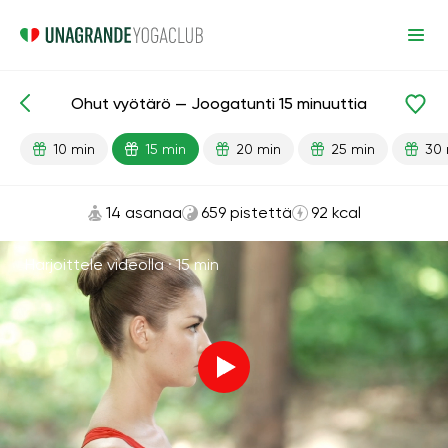
Ohut vyötärö — Joogatunti 15 minuuttia
Valmiit oppitunnit
Vyötärö
Painonpudotus
10 min
15 min
20 min
25 min
30 
14 asanaa
659 pistettä
92 kcal
Harjoittele videolla ·
15 min