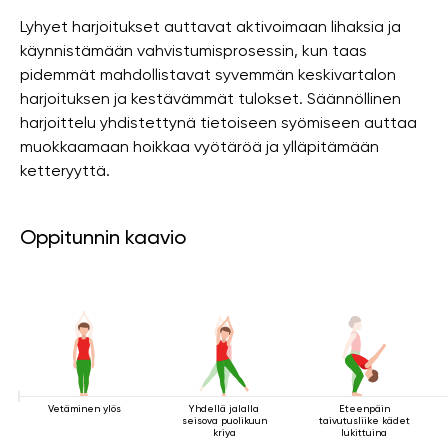
Lyhyet harjoitukset auttavat aktivoimaan lihaksia ja
käynnistämään vahvistumisprosessin, kun taas
pidemmät mahdollistavat syvemmän keskivartalon
harjoituksen ja kestävämmät tulokset. Säännöllinen
harjoittelu yhdistettynä tietoiseen syömiseen auttaa
muokkaamaan hoikkaa vyötäröä ja ylläpitämään
ketteryyttä.
Oppitunnin kaavio
Vetäminen ylös
Yhdellä jalalla
Eteenpäin
seisova puolikuun
taivutusliike kädet
kriya
lukittuina