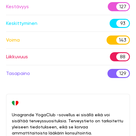
Kestävyys
127
Keskittyminen
93
Voima
143
Liikkuvuus
88
Tasapaino
129
Unagrande YogaClub -sovellus ei sisällä eikä voi
sisältää terveyssuosituksia. Terveystieto on tarkoitettu
yleiseen tiedotukseen, eikä se korvaa
ammattitaitoista lääkärin konsultointia.