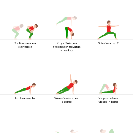
Tuolin asennon
Kriya: Seisten
Soturiasento 2
kiertoliike
eteenpäin taivutus
– lankku
Lankkuasento
Viisas Vasishthan
Vinyasa alas-
asento
ylöspäin koira