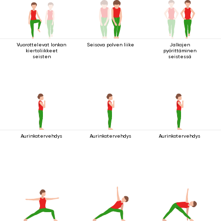
Vuorottelevat lonkan
Seisova polven liike
Jalkojen
kiertoliikkeet
pyörittäminen
seisten
seistessä
Aurinkotervehdys
Aurinkotervehdys
Aurinkotervehdys