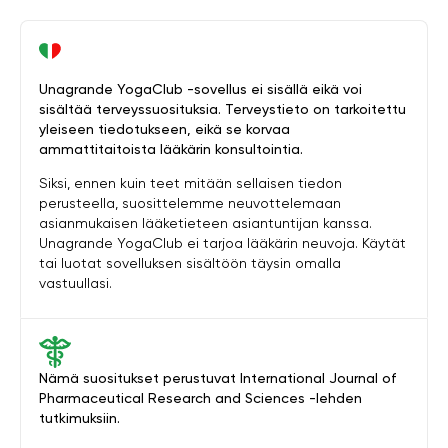
Unagrande YogaClub -sovellus ei sisällä eikä voi
sisältää terveyssuosituksia. Terveystieto on tarkoitettu
yleiseen tiedotukseen, eikä se korvaa
ammattitaitoista lääkärin konsultointia.
Siksi, ennen kuin teet mitään sellaisen tiedon
perusteella, suosittelemme neuvottelemaan
asianmukaisen lääketieteen asiantuntijan kanssa.
Unagrande YogaClub ei tarjoa lääkärin neuvoja. Käytät
tai luotat sovelluksen sisältöön täysin omalla
vastuullasi.
Nämä suositukset perustuvat International Journal of
Pharmaceutical Research and Sciences -lehden
tutkimuksiin.