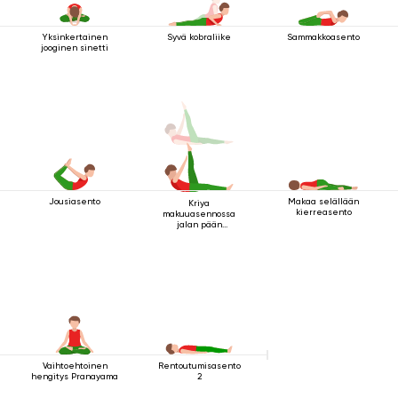
Yksinkertainen
Syvä kobraliike
Sammakkoasento
jooginen sinetti
Jousiasento
Makaa selällään
Kriya
kierreasento
makuuasennossa
jalan pään
yläpuolella 2
Vaihtoehtoinen
Rentoutumisasento
hengitys Pranayama
2