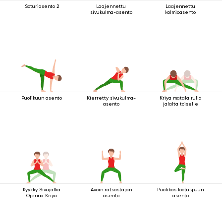
Soturiasento 2
Laajennettu
Laajennettu
sivukulma-asento
kolmioasento
Puolikuun asento
Kierretty sivukulma-
Kriya matala rulla
asento
jalalta toiselle
Kyykky Sivujalka
Avoin ratsastajan
Puolikas lootuspuun
Ojenna Kriya
asento
asento