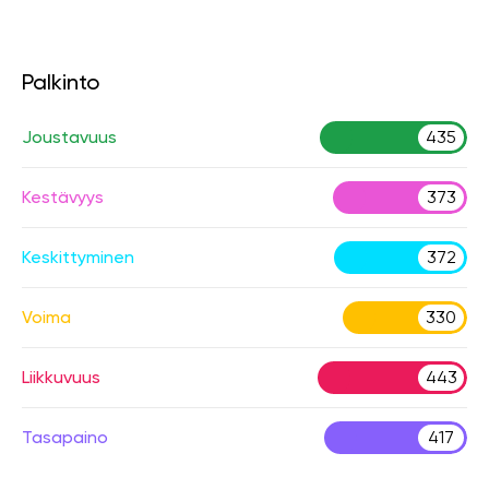
Palkinto
Joustavuus
435
Kestävyys
373
Keskittyminen
372
Voima
330
Liikkuvuus
443
Tasapaino
417