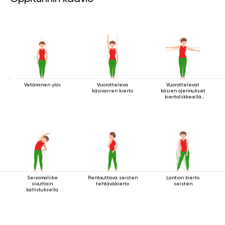
Vetäminen ylös
Vuorotteleva
Vuorottelevat
käsivarren kierto
käsien ojennukset
kiertoliikkeellä
seisten
Seisomaliike
Rentouttava seisten
Lantion kierto
sivuttain
tehtäväkierto
seisten
kallistuksella