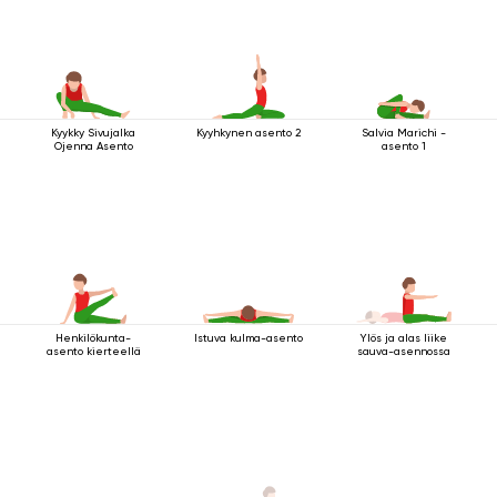
Kyykky Sivujalka
Kyyhkynen asento 2
Salvia Marichi -
Ojenna Asento
asento 1
Henkilökunta-
Istuva kulma-asento
Ylös ja alas liike
asento kierteellä
sauva-asennossa