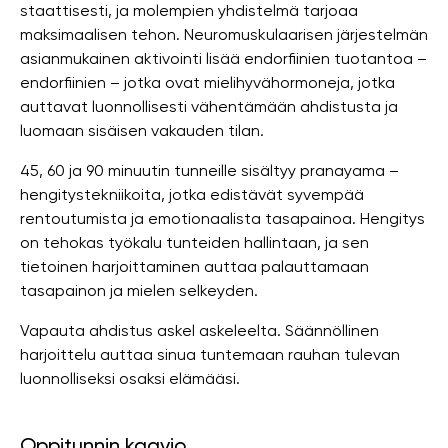
staattisesti, ja molempien yhdistelmä tarjoaa
maksimaalisen tehon. Neuromuskulaarisen järjestelmän
asianmukainen aktivointi lisää endorfiinien tuotantoa –
endorfiinien – jotka ovat mielihyvähormoneja, jotka
auttavat luonnollisesti vähentämään ahdistusta ja
luomaan sisäisen vakauden tilan.
45, 60 ja 90 minuutin tunneille sisältyy pranayama –
hengitystekniikoita, jotka edistävät syvempää
rentoutumista ja emotionaalista tasapainoa. Hengitys
on tehokas työkalu tunteiden hallintaan, ja sen
tietoinen harjoittaminen auttaa palauttamaan
tasapainon ja mielen selkeyden.
Vapauta ahdistus askel askeleelta. Säännöllinen
harjoittelu auttaa sinua tuntemaan rauhan tulevan
luonnolliseksi osaksi elämääsi.
Oppitunnin kaavio