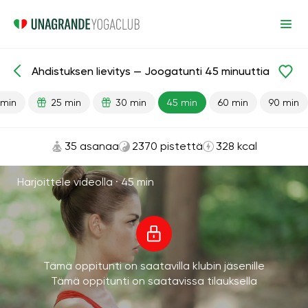
Ahdistuksen lievitys — Joogatunti 45 minuuttia
Valmiit oppitunnit
Masennus
Stressiä lievittävä
 min
25 min
30 min
45 min
60 min
90 min
35 asanaa
2370 pistettä
328 kcal
Harjoittele videolla ·
45 min
Tämä oppitunti on saatavilla klubin jäsenille
Tämä oppitunti on saatavissa tilauksella