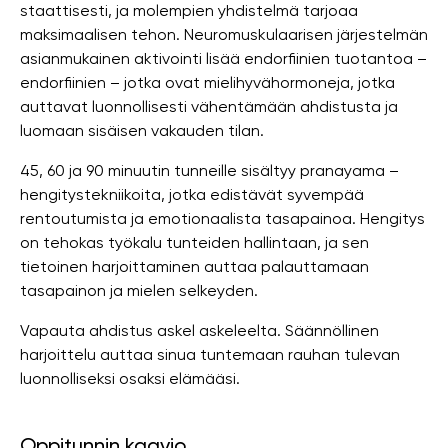
staattisesti, ja molempien yhdistelmä tarjoaa
maksimaalisen tehon. Neuromuskulaarisen järjestelmän
asianmukainen aktivointi lisää endorfiinien tuotantoa –
endorfiinien – jotka ovat mielihyvähormoneja, jotka
auttavat luonnollisesti vähentämään ahdistusta ja
luomaan sisäisen vakauden tilan.
45, 60 ja 90 minuutin tunneille sisältyy pranayama –
hengitystekniikoita, jotka edistävät syvempää
rentoutumista ja emotionaalista tasapainoa. Hengitys
on tehokas työkalu tunteiden hallintaan, ja sen
tietoinen harjoittaminen auttaa palauttamaan
tasapainon ja mielen selkeyden.
Vapauta ahdistus askel askeleelta. Säännöllinen
harjoittelu auttaa sinua tuntemaan rauhan tulevan
luonnolliseksi osaksi elämääsi.
Oppitunnin kaavio