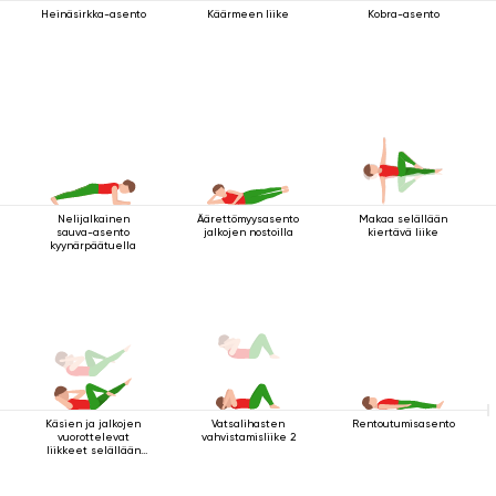
Heinäsirkka-asento
Käärmeen liike
Kobra-asento
Nelijalkainen
Äärettömyysasento
Makaa selällään
sauva-asento
jalkojen nostoilla
kiertävä liike
kyynärpäätuella
Käsien ja jalkojen
Vatsalihasten
Rentoutumisasento
vuorottelevat
vahvistamisliike 2
liikkeet selällään
maatessa