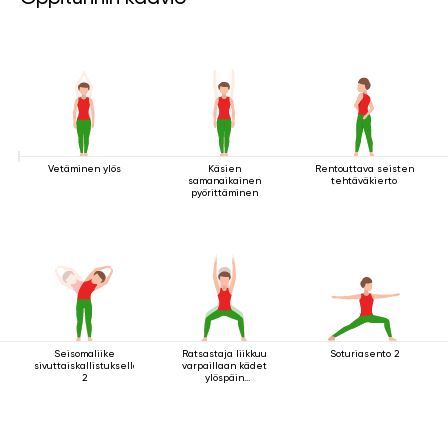
Vetäminen ylös
Käsien
Rentouttava seisten
samanaikainen
tehtäväkierto
pyörittäminen
Seisomaliike
Ratsastaja liikkuu
Soturiasento 2
sivuttaiskallistuksella
varpaillaan kädet
2
ylöspäin
ojennettuina