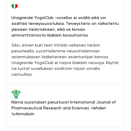
Unagrande YogaClub -sovellus ei sisällä eikä voi
sisältää terveyssuosituksia. Terveystieto on tarkoitettu
yleiseen tiedotukseen, eikä se korvaa
ammattitaitoista lääkärin konsultointia.
Siksi, ennen kuin teet mitään sellaisen tiedon
perusteella, suosittelemme neuvottelemaan
asianmukaisen lääketieteen asiantuntijan kanssa.
Unagrande YogaClub ei tarjoa lääkärin neuvoja. Käytät
tai luotat sovelluksen sisältöön täysin omalla
vastuullasi.
Nämä suositukset perustuvat International Journal of
Pharmaceutical Research and Sciences -lehden
tutkimuksiin.