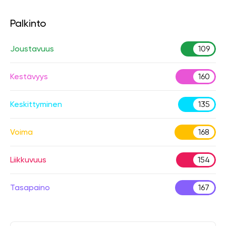
Palkinto
Joustavuus
109
Kestävyys
160
Keskittyminen
135
Voima
168
Liikkuvuus
154
Tasapaino
167