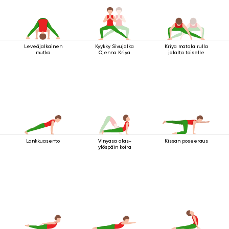
Leveäjalkainen
Kyykky Sivujalka
Kriya matala rulla
mutka
Ojenna Kriya
jalalta toiselle
Lankkuasento
Vinyasa alas-
Kissan poseeraus
ylöspäin koira