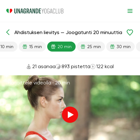
Ahdistuksen lievitys — Joogatunti 20 minuuttia
Valmiit oppitunnit
Masennus
Stressiä lievittävä
10 min
15 min
20 min
25 min
30 min
21 asanaa
893 pistettä
122 kcal
Harjoittele videolla ·
20 min