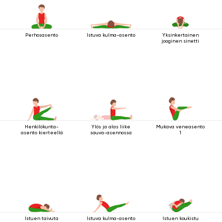
Perhosasento
Istuva kulma-asento
Yksinkertainen
jooginen sinetti
Henkilökunta-
Ylös ja alas liike
Mukava veneasento
asento kierteellä
sauva-asennossa
1
Istuen taivuta
Istuva kulma-asento
Istuen koukistu