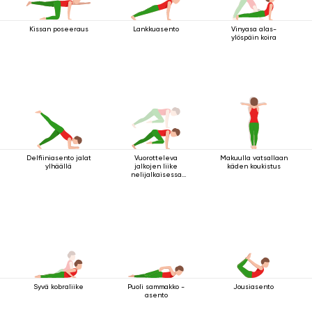
Kissan poseeraus
Lankkuasento
Vinyasa alas-
ylöspäin koira
Delfiiniasento jalat
Vuorotteleva
Makuulla vatsallaan
ylhäällä
jalkojen liike
käden koukistus
nelijalkaisessa
sauva-asennossa
Syvä kobraliike
Puoli sammakko -
Jousiasento
asento