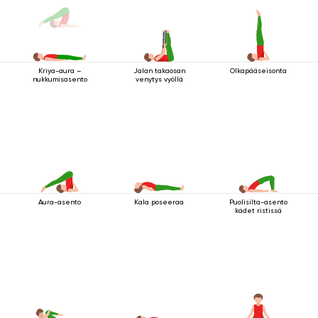
Jalan takaosan
Olkapääseisonta
Kriya-aura –
venytys vyöllä
nukkumisasento
Aura-asento
Kala poseeraa
Puolisilta-asento
kädet ristissä