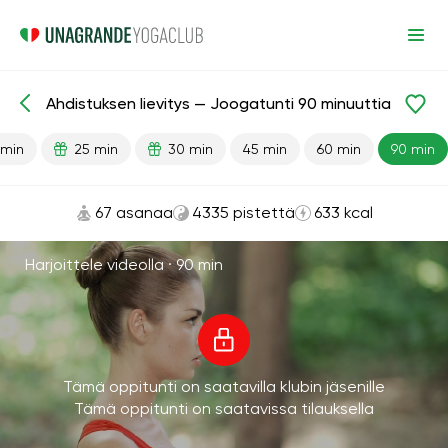
Ahdistuksen lievitys — Joogatunti 90 minuuttia
Valmiit oppitunnit
Masennus
Stressiä lievittävä
 min
25 min
30 min
45 min
60 min
90 min
67 asanaa
4335 pistettä
633 kcal
Harjoittele videolla ·
90 min
Tämä oppitunti on saatavilla klubin jäsenille
Tämä oppitunti on saatavissa tilauksella