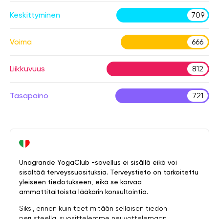
Keskittyminen
709
Voima
666
Liikkuvuus
812
Tasapaino
721
Unagrande YogaClub -sovellus ei sisällä eikä voi
sisältää terveyssuosituksia. Terveystieto on tarkoitettu
yleiseen tiedotukseen, eikä se korvaa
ammattitaitoista lääkärin konsultointia.
Siksi, ennen kuin teet mitään sellaisen tiedon
perusteella, suosittelemme neuvottelemaan