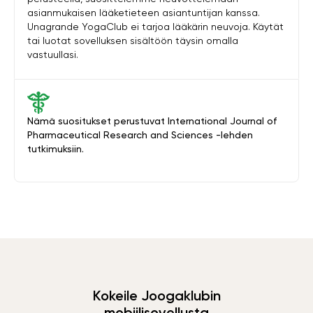
asianmukaisen lääketieteen asiantuntijan kanssa.
Unagrande YogaClub ei tarjoa lääkärin neuvoja. Käytät
tai luotat sovelluksen sisältöön täysin omalla
vastuullasi.
Nämä suositukset perustuvat International Journal of
Pharmaceutical Research and Sciences -lehden
tutkimuksiin.
Kokeile Joogaklubin
mobiilisovellusta