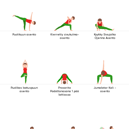
Puolikuun asento
Kierretty sivukulma-
Kyykky Sivujalka
asento
Ojenna Asento
Puolikas lootuspuun
Prasarita
Jumalatar Kali -
asento
Padottanasana 1 pää
asento
lattiassa