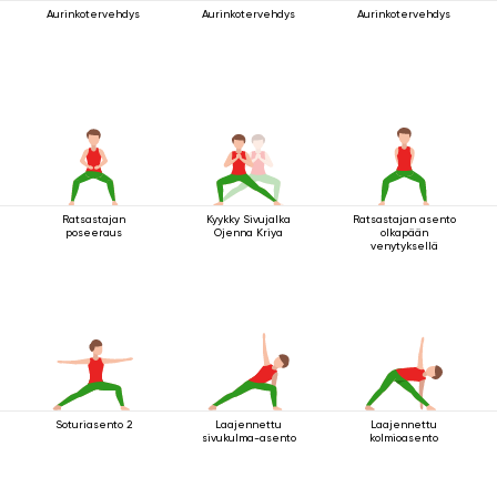
Aurinkotervehdys
Aurinkotervehdys
Aurinkotervehdys
Ratsastajan
Kyykky Sivujalka
Ratsastajan asento
poseeraus
Ojenna Kriya
olkapään
venytyksellä
Soturiasento 2
Laajennettu
Laajennettu
sivukulma-asento
kolmioasento