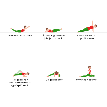
Veneasento vatsalla
Äärettömyysasento
Viisas Vasishthan
jalkojen nostoilla
puoliasento
Nelijalkainen
Puolijakoasento
Kyyhkynen asento 1
henkilökunnan liike
kyynärpäätuella