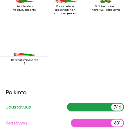
Puolituulen
Vuorotteleva
Vaihtoehtoinen
vapautusasento
diagonaalinen
hengitys Pranayama
vartalon ojennus
makuuasennossa
Rentoutumisasento
3
Palkinto
Joustavuus
746
Kestävyys
681