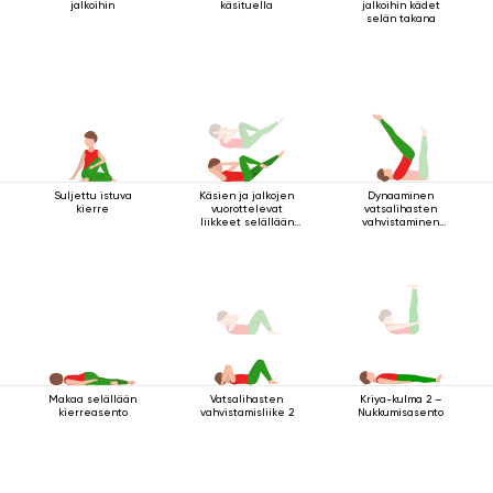
jalkoihin
käsituella
jalkoihin kädet
selän takana
Suljettu istuva
Käsien ja jalkojen
Dynaaminen
kierre
vuorottelevat
vatsalihasten
liikkeet selällään
vahvistaminen
maatessa
makuuasennossa
Makaa selällään
Vatsalihasten
Kriya-kulma 2 –
kierreasento
vahvistamisliike 2
Nukkumisasento