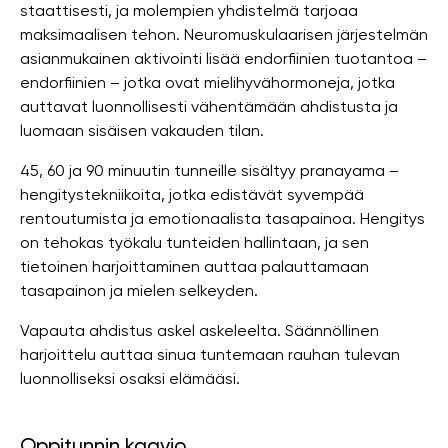
staattisesti, ja molempien yhdistelmä tarjoaa
maksimaalisen tehon. Neuromuskulaarisen järjestelmän
asianmukainen aktivointi lisää endorfiinien tuotantoa –
endorfiinien – jotka ovat mielihyvähormoneja, jotka
auttavat luonnollisesti vähentämään ahdistusta ja
luomaan sisäisen vakauden tilan.
45, 60 ja 90 minuutin tunneille sisältyy pranayama –
hengitystekniikoita, jotka edistävät syvempää
rentoutumista ja emotionaalista tasapainoa. Hengitys
on tehokas työkalu tunteiden hallintaan, ja sen
tietoinen harjoittaminen auttaa palauttamaan
tasapainon ja mielen selkeyden.
Vapauta ahdistus askel askeleelta. Säännöllinen
harjoittelu auttaa sinua tuntemaan rauhan tulevan
luonnolliseksi osaksi elämääsi.
Oppitunnin kaavio