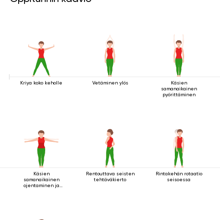
Kriya koko keholle
Vetäminen ylös
Käsien
samanaikainen
pyörittäminen
Käsien
Rentouttava seisten
Rintakehän rotaatio
samanaikainen
tehtäväkierto
seisoessa
ojentaminen ja
pyörittäminen
seistessä