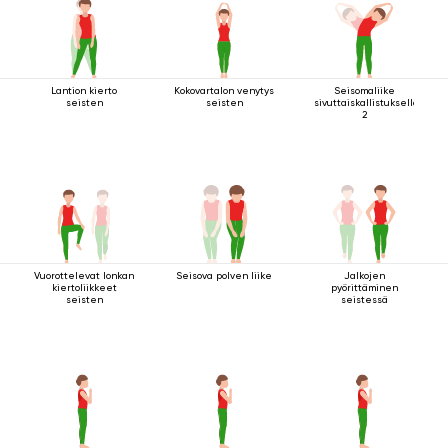
Lantion kierto
Kokovartalon venytys
Seisomaliike
seisten
seisten
sivuttaiskallistuksella
2
Vuorottelevat lonkan
Seisova polven liike
Jalkojen
kiertoliikkeet
pyörittäminen
seisten
seistessä